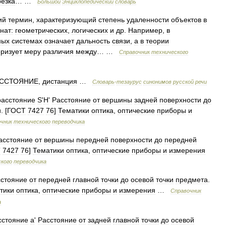
резка
… …
Большой
Энциклопедический
словарь
ий
термин
,
характеризующий
степень
удаленности
объектов
в
нат:
геометрических
,
логических
и
др
.
Например
,
в
ных
системах
означает
дальность
связи
,
а
в
теории
еризует
меру
различия
между
… …
Справочник
технического
ССТОЯНИЕ
,
дистанция
…
Словарь
-
тезаурус
синонимов
русской
речи
расстояние
S
'
H
'
Расстояние
от
вершины
задней
поверхности
до
и
. [
ГОСТ
7427
76
]
Тематики
оптика
,
оптические
приборы
и
чник
технического
переводчика
асстояние
от
вершины
передней
поверхности
до
передней
Т
7427
76
]
Тематики
оптика
,
оптические
приборы
и
измерения
кого
переводчика
сстояние
от
передней
главной
точки
до
осевой
точки
предмета
.
тики
оптика
,
оптические
приборы
и
измерения
…
Справочник
а
сстояние
a
'
Расстояние
от
задней
главной
точки
до
осевой