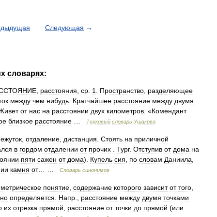
едыдущая
Следующая
→
их
словарях:
ССТОЯНИЕ
,
расстояния
,
ср
.
1
.
Пространство
,
разделяющее
ток
между
чем
нибудь
.
Кратчайшее
расстояние
между
двумя
Живет
от
нас
на
расстоянии
двух
километров
. «
Комендант
ое
близкое
расстояние
…
Толковый
словарь
Ушакова
ежуток
,
отдаление
,
дистанция
.
Стоять
на
приличной
ался
в
гордом
отдалении
от
прочих
.
Тург
.
Отступив
от
дома
на
тоянии
пяти
сажен
от
дома
).
Купель
сия
,
по
словам
Даниила
,
нии
камня
от
… …
Словарь
синонимов
ометрическое
понятие
,
содержание
которого
зависит
от
того
,
но
определяется
.
Напр
.,
расстояние
между
двумя
точками
о
их
отрезка
прямой
,
расстояние
от
точки
до
прямой
(
или