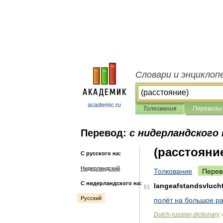
Словари и энциклоп
academic.ru
Толкования
Переводы
Перевод:
с нидерландского 
(расстояни
С русского на:
Нидерландский
Толкование
Перев
С нидерландского на:
langeafstandsvluch
61
Русский
полёт
на
большое
р
Dutch
-
russian
dictionary