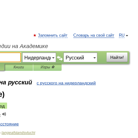
Запомнить сайт
Словарь на свой сайт
RU
едии на Академике
Найти!
Книги
Игры ⚽
на русский
с русского на нидерландский
е)
од
t
асстояние
langeafstandsvlucht
>