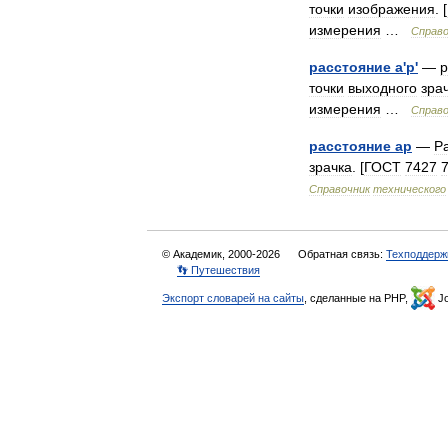
точки
изображения
. [
измерения
…
Справо
расстояние
a
'
p
'
—
р
точки
выходного
зра
измерения
…
Справо
расстояние
ap
—
Р
зрачка
. [
ГОСТ
7427
Справочник
технического
© Академик, 2000-2026
Обратная связь:
Техподдерж
👣 Путешествия
Экспорт словарей на сайты
, сделанные на PHP,
Jo