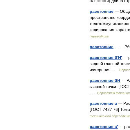
плоскости
)
длина
от
расстояние
—
Общ
пространстве
коорди
телекоммуникацион
кодирования
характ
переводчика
расстояние
—
РА
расстояние
S
'
H
'
—
задней
главной
точк
измерения
…
Справо
расстояние
SH
—
Р
главной
точки
. [
ГОС
…
Справочник
техничес
расстояние
a
—
Ра
[
ГОСТ
7427
76
]
Тема
технического
переводчик
расстояние
a
'
—
ра