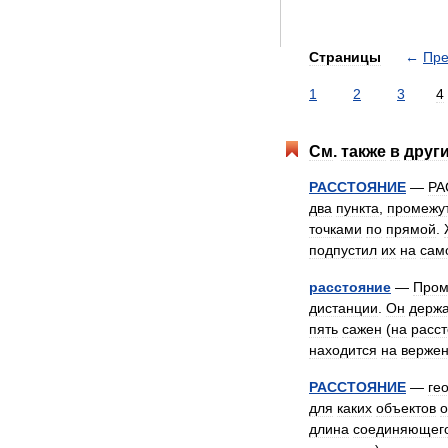
Страницы
←
Пр
1
2
3
4
См
.
также
в
друг
РАССТОЯНИЕ
—
РА
два
пункта
,
промежу
точками
по
прямой
.
подпустил
их
на
сам
расстояние
—
Пром
дистанции
.
Он
держ
пять
сажен
(
на
расс
находится
на
верже
РАССТОЯНИЕ
—
ге
для
каких
объектов
о
длина
соединяющег