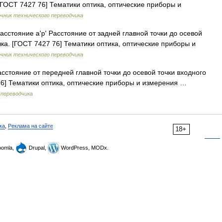
ГОСТ
7427
76
]
Тематики
оптика
,
оптические
приборы
и
чник
технического
переводчика
асстояние
a
'
p
'
Расстояние
от
задней
главной
точки
до
осевой
чка
. [
ГОСТ
7427
76
]
Тематики
оптика
,
оптические
приборы
и
чник
технического
переводчика
асстояние
от
передней
главной
точки
до
осевой
точки
входного
76
]
Тематики
оптика
,
оптические
приборы
и
измерения
…
переводчика
ка
,
Реклама на сайте
18+
omla,
Drupal,
WordPress, MODx.