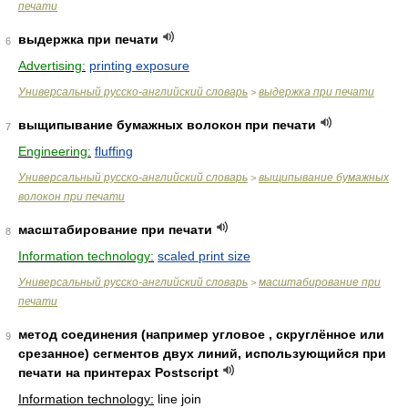
печати
выдержка при печати
6
Advertising:
printing exposure
Универсальный русско-английский словарь
выдержка при печати
>
выщипывание бумажных волокон при печати
7
Engineering:
fluffing
Универсальный русско-английский словарь
выщипывание бумажных
>
волокон при печати
масштабирование при печати
8
Information technology:
scaled print size
Универсальный русско-английский словарь
масштабирование при
>
печати
метод соединения (например угловое , скруглённое или
9
срезанное) сегментов двух линий, использующийся при
печати на принтерах Postscript
Information technology:
line join