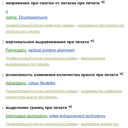
напряжение при сжатии от натаска при печати
2
n
polygr.
Druckspannung
Универсальный русско-немецкий словарь
напряжение при сжатии от
>
натаска при печати
вертикальное выравнивание при печати
3
Polygraphy:
vertical printing alignment
Универсальный русско-английский словарь
вертикальное
>
выравнивание при печати
возможность изменения количества красок при печати
4
Advertising:
colour flexibility
Универсальный русско-английский словарь
возможность изменения
>
количества красок при печати
выделение границ при печати
5
Information technology:
edge enhancement technology
Универсальный русско-английский словарь
выделение границ при
>