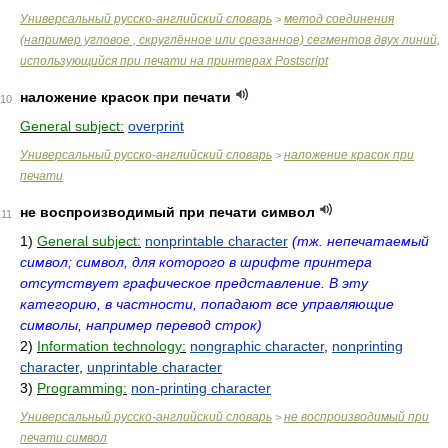
Универсальный русско-английский словарь
метод соединения
>
(например угловое , скруглённое или срезанное) сегментов двух линий,
использующийся при печати на принтерах Postscript
наложение красок при печати
10
General subject:
overprint
Универсальный русско-английский словарь
наложение красок при
>
печати
не воспроизводимый при печати символ
11
1)
General subject:
nonprintable character
(тж. непечатаемый
символ; символ, для которого в шрифте принтера
отсутствует графическое представление. В эту
категорию, в частности, попадают все управляющие
символы, например перевод строк)
2)
Information technology:
nongraphic character
,
nonprinting
character
,
unprintable character
3)
Programming:
non-printing character
Универсальный русско-английский словарь
не воспроизводимый при
>
печати символ