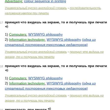
Advertising:
colour sequence in printing
Универсальный русско-английский словарь
последовательность
>
наложения цветов при печати
принцип что видишь на экране, то и получишь при печати
17
1)
Computers:
WYSIWYG philosophy
2)
Information technology:
WYSIWYG philosophy
(одна из
стратегий построения текстовых редакторов)
Универсальный русско-английский словарь
принцип что видишь на
>
экране, то и получишь при печати
принцип что видишь на экране, то и получишь при печати
18
1)
Computers:
WYSIWYG philosophy
2)
Information technology:
WYSIWYG philosophy
(одна из
стратегий построения текстовых редакторов)
Универсальный русско-английский словарь
принцип что видишь на
>
экране, то и получишь при печати
пятнистость при печати