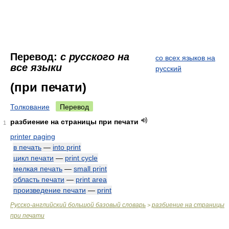
Перевод:
с русского на
со всех языков на
все языки
русский
(при печати)
Толкование
Перевод
разбиение на страницы при печати
1
printer paging
в печать
—
into print
цикл печати
—
print cycle
мелкая печать
—
small print
область печати
—
print area
произведение печати
—
print
Русско-английский большой базовый словарь
разбиение на страницы
>
при печати