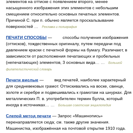
элементов на оттиске с появлением второго, менее
насыщенного изображения этих элементов с небольшим
смещением относительно основных печатных элементов.
Причиной С. при п. обычно является проскальзывание
поверхностей …
Реклама и полиграфия
ПЕЧАТИ СПОСОБЫ
— способы получения изображения
(оттисков), тождественных оригиналу, путем передачи под
давлением краски с печатной формы на бумагу. Различают, в
зависимости от расположения печатающих и пробельных
(непечатающих) элементов, 3 основных вида… …
Большой
филателистический словарь
Печати вислые
— вид печатей, наиболее характерный
для средневековых грамот. Оттискивались на воске, свинце,
золоте и серебре и подвешивались к грамотам на шнурках. Для
металлических П. в. употребителен термин Булла, который
иногда в источниках… …
Большая советская энциклопедия
Слепой метод печати
— Запрос «Машинопись»
перенаправляется сюда; см. также другие значения.
Машинистка, изображённая на почтовой открытке 1910 года.