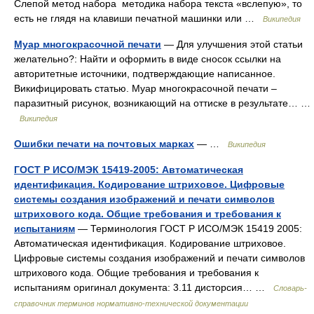
Слепой метод набора методика набора текста «вслепую», то
есть не глядя на клавиши печатной машинки или …
Википедия
Муар многокрасочной печати
— Для улучшения этой статьи
желательно?: Найти и оформить в виде сносок ссылки на
авторитетные источники, подтверждающие написанное.
Викифицировать статью. Муар многокрасочной печати –
паразитный рисунок, возникающий на оттиске в результате… …
Википедия
Ошибки печати на почтовых марках
— …
Википедия
ГОСТ Р ИСО/МЭК 15419-2005: Автоматическая
идентификация. Кодирование штриховое. Цифровые
системы создания изображений и печати символов
штрихового кода. Общие требования и требования к
испытаниям
— Терминология ГОСТ Р ИСО/МЭК 15419 2005:
Автоматическая идентификация. Кодирование штриховое.
Цифровые системы создания изображений и печати символов
штрихового кода. Общие требования и требования к
испытаниям оригинал документа: 3.11 дисторсия… …
Словарь-
справочник терминов нормативно-технической документации