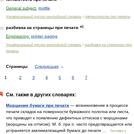
19
General subject:
mottle
Универсальный русско-английский словарь
пятнистость при печати
>
разбивка на страницы при печати
20
Engineering:
printer paging
Универсальный русско-английский словарь
разбивка на страницы при
>
печати
Страницы
Следующая
→
1
2
3
4
5
6
7
См. также в других словарях:
Морщение бумаги при печати
— возникновение в процессе
печати складок на поверхности бумажного полотна или листа,
что приводит к появлению дефектных оттисков с морщинами
(морщины на оттиске). М. б. при п. часто предотвращается или
устраняется акклиматизацией бумаги до печати …
Реклама и