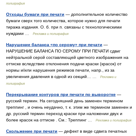
полиграфия
Отходы бумаги при печати
— дополнительное количество
бумаги сверх того количества, которое нужно для печати
тиража издания. О. б. при п. связаны с технологическими
нуждами …
Реклама и полиграфия
Нарушение баланса «по серому» при печати
—
НАРУШЕНИЕ БАЛАНСА ПО СЕРОМУ ПРИ ПЕЧАТИ сдвиг
нейтральной серой составляющей цветного изображения на
оттиске вследствие отклонения подачи краски (красок) от
нормы и/или нарушения режимов печати, напр., из за
увеличения давления в одной из секций… …
Реклама и
полиграфия
Перекрывание контуров при печати по выворотке
—
русский термин. На сегодняшний день заменен термином
треппинг , и очень неудачно, т. к. этим же термином заменен и
др. русский термин переход краски при наложении двух и
более красок на оттиске . См.: Треппинг …
Реклама и полиграфия
Скольжение при печати
— дефект в виде сдвига печатных