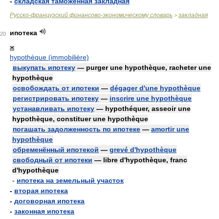
-
складская таможенная закладная
Русско-французский финансово-экономическому словарь
закладная
>
ипотека
20
ж
hypothèque (immobilière)
выкупать ипотеку
— purger une hypothèque, racheter une
hypothèque
освобождать от ипотеки
—
dégager d'une hypothèque
регистрировать ипотеку
—
inscrire une hypothèque
устанавливать ипотеку
— hypothéquer, asseoir une
hypothèque, constituer une hypothèque
погашать задолженность по ипотеке
—
amortir une
hypothèque
обременённый ипотекой
—
grevé d'hypothèque
свободный от ипотеки
— libre d'hypothèque, franc
d'hypothèque
-
ипотека на земельный участок
-
вторая ипотека
-
договорная ипотека
-
законная ипотека