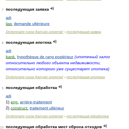
последующая заявка
7
adj
law.
demande ultérieure
Dictionnaire russe-français universel
последующая заявка
>
последующая ипотека
8
adj
bank.
hypothèque de rang postérieur
(ипотечный залог
относительно любого объекта недвижимости,
относительно которого уже существует ипотека)
Dictionnaire russe-français universel
последующая ипотека
>
последующая обработка
9
adj
1)
eng.
arrière-traitement
2)
construct.
traitement ultérieur
Dictionnaire russe-français universel
последующая обработка
>
последующая обработка мест сброса отходов
10