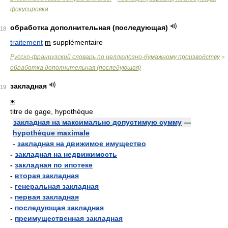
фокусировка
обработка дополнительная (последующая)
18
traitement
m
supplémentaire
Русско-французский словарь по целлюлозно-бумажному производству
>
обработка дополнительная (последующая)
закладная
19
ж
titre de gage, hypothèque
закладная на максимально допустимую сумму
—
hypothèque maximale
-
закладная на движимое имущество
-
закладная на недвижимость
-
закладная по ипотеке
-
вторая закладная
-
генеральная закладная
-
первая закладная
-
последующая закладная
-
преимущественная закладная