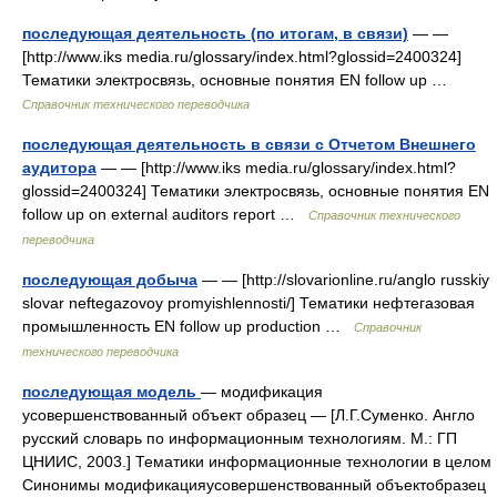
последующая деятельность (по итогам, в связи)
— —
[http://www.iks media.ru/glossary/index.html?glossid=2400324]
Тематики электросвязь, основные понятия EN follow up …
Справочник технического переводчика
последующая деятельность в связи с Отчетом Внешнего
аудитора
— — [http://www.iks media.ru/glossary/index.html?
glossid=2400324] Тематики электросвязь, основные понятия EN
follow up on external auditors report …
Справочник технического
переводчика
последующая добыча
— — [http://slovarionline.ru/anglo russkiy
slovar neftegazovoy promyishlennosti/] Тематики нефтегазовая
промышленность EN follow up production …
Справочник
технического переводчика
последующая модель
— модификация
усовершенствованный объект образец — [Л.Г.Суменко. Англо
русский словарь по информационным технологиям. М.: ГП
ЦНИИС, 2003.] Тематики информационные технологии в целом
Синонимы модификацияусовершенствованный объектобразец