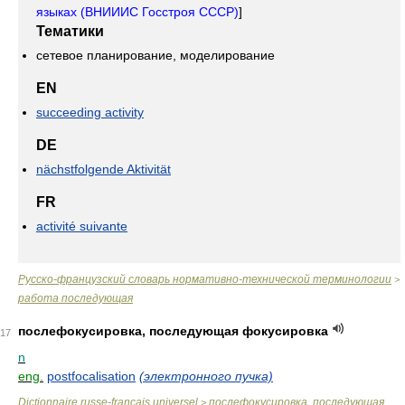
языках (ВНИИИС Госстроя СССР)
]
Тематики
сетевое планирование, моделирование
EN
succeeding activity
DE
nächstfolgende Aktivität
FR
activité suivante
Русско-французский словарь нормативно-технической терминологии
>
работа последующая
послефокусировка, последующая фокусировка
17
n
eng.
postfocalisation
(электронного пучка)
Dictionnaire russe-français universel
послефокусировка, последующая
>