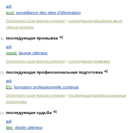
adj
ecol.
surveillance des sites d'élimination
Dictionnaire russe-français universel
последующая обработка мест
>
сброса отходов
последующая промывка
11
adj
metal.
lavage ultérieur
Dictionnaire russe-français universel
последующая промывка
>
последующая профессиональная подготовка
12
adj
EU.
formation professionnelle continue
Dictionnaire russe-français universel
последующая профессиональная
>
подготовка
последующая судьба
13
adj
liter.
destin ultérieur