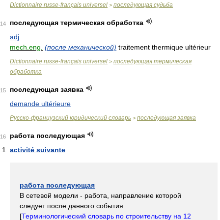
Dictionnaire russe-français universel
последующая судьба
>
последующая термическая обработка
14
adj
mech.eng.
(после механической)
traitement thermique ultérieur
Dictionnaire russe-français universel
последующая термическая
>
обработка
последующая заявка
15
demande ultérieure
Русско-французский юридический словарь
последующая заявка
>
работа последующая
16
activité suivante
работа последующая
В сетевой модели - работа, направление которой
следует после данного события
[
Терминологический словарь по строительству на 12