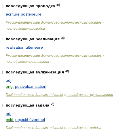
последующая проводка
3
écriture postérieure
Русско-французский финансово-экономическому словарь
>
последующая проводка
последующая реализация
4
réalisation ultérieure
Русско-французский финансово-экономическому словарь
>
последующая реализация
последующая вулканизация
5
adj
eng.
postvulcanisation
Dictionnaire russe-français universel
последующая вулканизация
>
последующая задача
6
adj
milit.
objectif éventuel
Dictionnaire russe-français universel
последующая задача
>