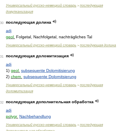
Универсальный русско-немецкий словарь
последующая
>
довулканизация
последующая долина
30
adj
geol.
Folgetal, Nachfolgetal, nachträgliches Tal
Универсальный русско-немецкий словарь
последующая долина
>
последующая доломитизация
31
adj
1)
geol.
subsequente Dolomitisierung
2)
chem.
subsequente Dolomitsierung
Универсальный русско-немецкий словарь
последующая
>
доломитизация
последующая дополнительная обработка
32
adj
polygr.
Nachbehandlung
Универсальный русско-немецкий словарь
последующая
>