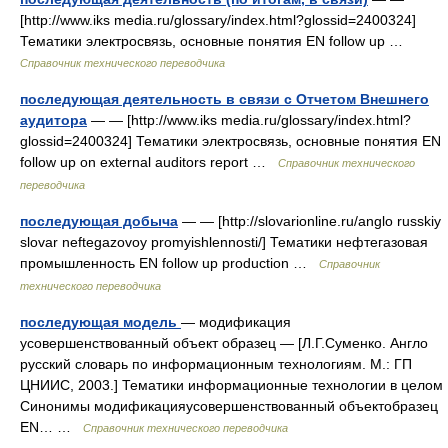
[http://www.iks media.ru/glossary/index.html?glossid=2400324]
Тематики электросвязь, основные понятия EN follow up …
Справочник технического переводчика
последующая деятельность в связи с Отчетом Внешнего
аудитора
— — [http://www.iks media.ru/glossary/index.html?
glossid=2400324] Тематики электросвязь, основные понятия EN
follow up on external auditors report …
Справочник технического
переводчика
последующая добыча
— — [http://slovarionline.ru/anglo russkiy
slovar neftegazovoy promyishlennosti/] Тематики нефтегазовая
промышленность EN follow up production …
Справочник
технического переводчика
последующая модель
— модификация
усовершенствованный объект образец — [Л.Г.Суменко. Англо
русский словарь по информационным технологиям. М.: ГП
ЦНИИС, 2003.] Тематики информационные технологии в целом
Синонимы модификацияусовершенствованный объектобразец
EN… …
Справочник технического переводчика