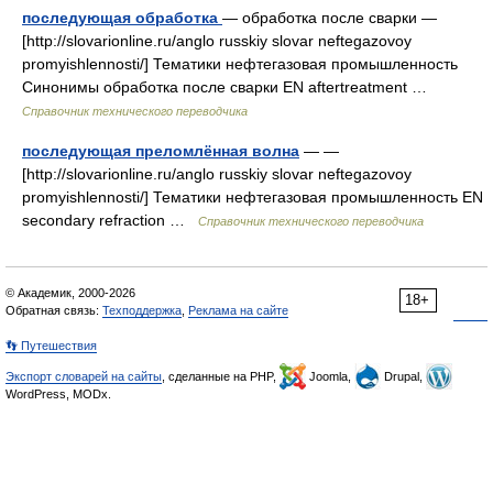
последующая обработка
— обработка после сварки —
[http://slovarionline.ru/anglo russkiy slovar neftegazovoy
promyishlennosti/] Тематики нефтегазовая промышленность
Синонимы обработка после сварки EN aftertreatment …
Справочник технического переводчика
последующая преломлённая волна
— —
[http://slovarionline.ru/anglo russkiy slovar neftegazovoy
promyishlennosti/] Тематики нефтегазовая промышленность EN
secondary refraction …
Справочник технического переводчика
© Академик, 2000-2026
18+
Обратная связь:
Техподдержка
,
Реклама на сайте
👣 Путешествия
Экспорт словарей на сайты
, сделанные на PHP,
Joomla,
Drupal,
WordPress, MODx.