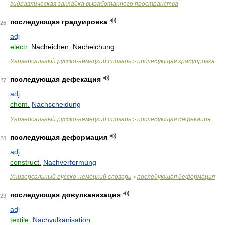
гидравлическая закладка выработанного пространства
последующая градуировка
26
adj
electr.
Nacheichen, Nacheichung
Универсальный русско-немецкий словарь
последующая градуировка
>
последующая дефекация
27
adj
chem.
Nachscheidung
Универсальный русско-немецкий словарь
последующая дефекация
>
последующая деформация
28
adj
construct.
Nachverformung
Универсальный русско-немецкий словарь
последующая деформация
>
последующая довулканизация
29
adj
textile.
Nachvulkanisation