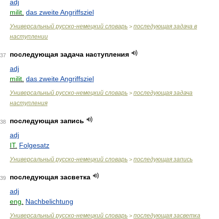
adj
milit.
das zweite Angriffsziel
Универсальный русско-немецкий словарь
последующая задача в
>
наступлении
последующая задача наступления
37
adj
milit.
das zweite Angriffsziel
Универсальный русско-немецкий словарь
последующая задача
>
наступления
последующая запись
38
adj
IT.
Folgesatz
Универсальный русско-немецкий словарь
последующая запись
>
последующая засветка
39
adj
eng.
Nachbelichtung
Универсальный русско-немецкий словарь
последующая засветка
>