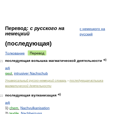
Перевод:
с русского на
с немецкого на
немецкий
русский
(последующая)
Толкование
Перевод
последующая вспышка магматической деятельности
21
adj
geol.
intrusiver Nachschub
Универсальный русско-немецкий словарь
последующая вспышка
>
магматической деятельности
последующая вулканизация
22
adj
1)
chem.
Nachvulkanisation
2)
textile.
Nachheizung