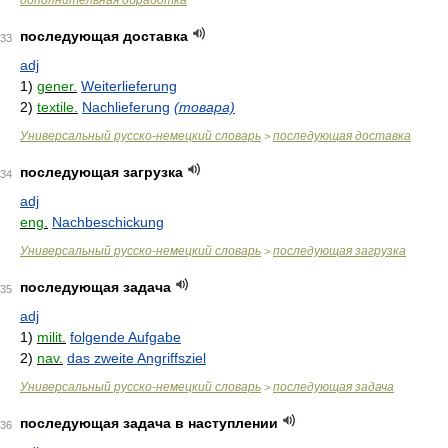
дополнительная обработка
последующая доставка
33
adj
1)
gener.
Weiterlieferung
2)
textile.
Nachlieferung
(товара)
Универсальный русско-немецкий словарь
последующая доставка
>
последующая загрузка
34
adj
eng.
Nachbeschickung
Универсальный русско-немецкий словарь
последующая загрузка
>
последующая задача
35
adj
1)
milit.
folgende Aufgabe
2)
nav.
das zweite Angriffsziel
Универсальный русско-немецкий словарь
последующая задача
>
последующая задача в наступлении
36