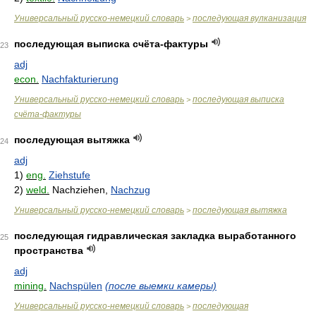
Универсальный русско-немецкий словарь
последующая вулканизация
>
последующая выписка счёта-фактуры
23
adj
econ.
Nachfakturierung
Универсальный русско-немецкий словарь
последующая выписка
>
счёта-фактуры
последующая вытяжка
24
adj
1)
eng.
Ziehstufe
2)
weld.
Nachziehen,
Nachzug
Универсальный русско-немецкий словарь
последующая вытяжка
>
последующая гидравлическая закладка выработанного
25
пространства
adj
mining.
Nachspülen
(после выемки камеры)
Универсальный русско-немецкий словарь
последующая
>