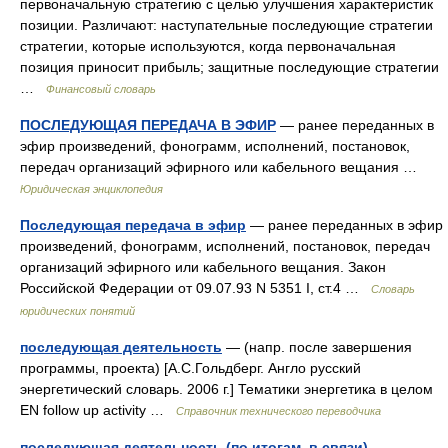
первоначальную стратегию с целью улучшения характеристик
позиции. Различают: наступательные последующие стратегии
стратегии, которые используются, когда первоначальная
позиция приносит прибыль; защитные последующие стратегии
…
Финансовый словарь
ПОСЛЕДУЮЩАЯ ПЕРЕДАЧА В ЭФИР
— ранее переданных в
эфир произведений, фонограмм, исполнений, постановок,
передач организаций эфирного или кабельного вещания …
Юридическая энциклопедия
Последующая передача в эфир
— ранее переданных в эфир
произведений, фонограмм, исполнений, постановок, передач
организаций эфирного или кабельного вещания. Закон
Российской Федерации от 09.07.93 N 5351 I, ст.4 …
Словарь
юридических понятий
последующая деятельность
— (напр. после завершения
программы, проекта) [А.С.Гольдберг. Англо русский
энергетический словарь. 2006 г.] Тематики энергетика в целом
EN follow up activity …
Справочник технического переводчика
последующая деятельность (по итогам, в связи)
— —