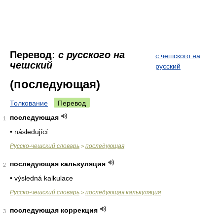
Перевод:
с русского на
с чешского на
чешский
русский
(последующая)
Толкование
Перевод
последующая
1
• následující
Русско-чешский словарь
последующая
>
последующая калькуляция
2
• výsledná kalkulace
Русско-чешский словарь
последующая калькуляция
>
последующая коррекция
3