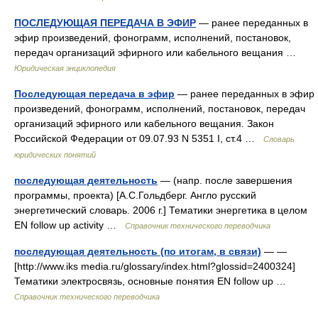
ПОСЛЕДУЮЩАЯ ПЕРЕДАЧА В ЭФИР
— ранее переданных в
эфир произведений, фонограмм, исполнений, постановок,
передач организаций эфирного или кабельного вещания …
Юридическая энциклопедия
Последующая передача в эфир
— ранее переданных в эфир
произведений, фонограмм, исполнений, постановок, передач
организаций эфирного или кабельного вещания. Закон
Российской Федерации от 09.07.93 N 5351 I, ст.4 …
Словарь
юридических понятий
последующая деятельность
— (напр. после завершения
программы, проекта) [А.С.Гольдберг. Англо русский
энергетический словарь. 2006 г.] Тематики энергетика в целом
EN follow up activity …
Справочник технического переводчика
последующая деятельность (по итогам, в связи)
— —
[http://www.iks media.ru/glossary/index.html?glossid=2400324]
Тематики электросвязь, основные понятия EN follow up …
Справочник технического переводчика