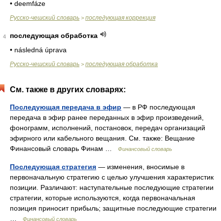
• deemfáze
Русско-чешский словарь
последующая коррекция
>
последующая обработка
4
• následná úprava
Русско-чешский словарь
последующая обработка
>
См. также в других словарях:
Последующая передача в эфир
— в РФ последующая
передача в эфир ранее переданных в эфир произведений,
фонограмм, исполнений, постановок, передач организаций
эфирного или кабельного вещания. См. также: Вещание
Финансовый словарь Финам …
Финансовый словарь
Последующая стратегия
— изменения, вносимые в
первоначальную стратегию с целью улучшения характеристик
позиции. Различают: наступательные последующие стратегии
стратегии, которые используются, когда первоначальная
позиция приносит прибыль; защитные последующие стратегии
…
Финансовый словарь