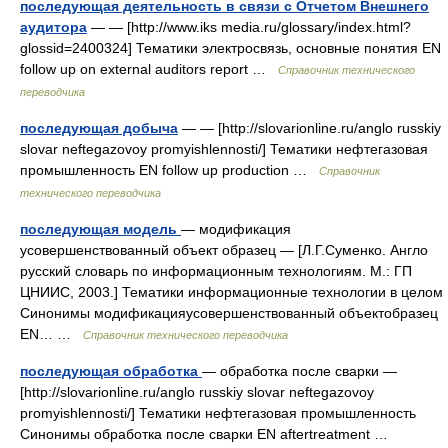
последующая деятельность в связи с Отчетом Внешнего
аудитора
— — [http://www.iks media.ru/glossary/index.html?
glossid=2400324] Тематики электросвязь, основные понятия EN
follow up on external auditors report …
Справочник технического
переводчика
последующая добыча
— — [http://slovarionline.ru/anglo russkiy
slovar neftegazovoy promyishlennosti/] Тематики нефтегазовая
промышленность EN follow up production …
Справочник
технического переводчика
последующая модель
— модификация
усовершенствованный объект образец — [Л.Г.Суменко. Англо
русский словарь по информационным технологиям. М.: ГП
ЦНИИС, 2003.] Тематики информационные технологии в целом
Синонимы модификацияусовершенствованный объектобразец
EN… …
Справочник технического переводчика
последующая обработка
— обработка после сварки —
[http://slovarionline.ru/anglo russkiy slovar neftegazovoy
promyishlennosti/] Тематики нефтегазовая промышленность
Синонимы обработка после сварки EN aftertreatment …