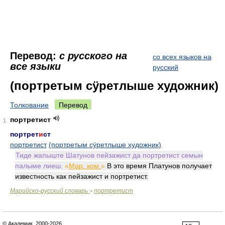
Перевод:
с русского на
со всех языков на
все языки
русский
(портретым сӱретлыше художник)
Толкование
Перевод
портретист
1
портрет
и
ст
портретист
(портретым сӱретлыше художник)
Тиде жапыште Шатунов пейзажист да портретист семын
палыме лиеш.
«
Мар. ком.
»
В это время Платунов получает
известность как пейзажист и портретист.
Марийско-русский словарь
портретист
>
© Академик, 2000-2026