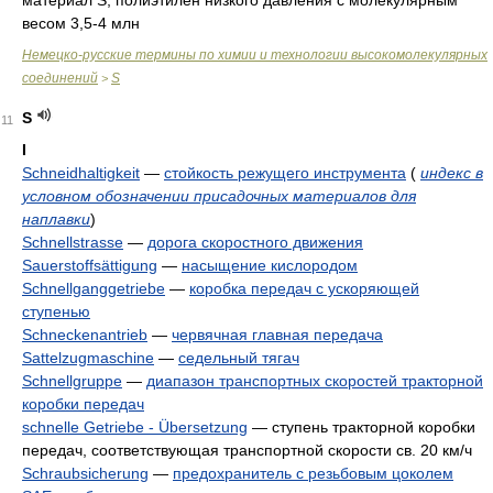
материал S, полиэтилен низкого давления с молекулярным
весом 3,5-4 млн
Немецко-русские термины по химии и технологии высокомолекулярных
соединений
S
>
S
11
I
Schneidhaltigkeit
—
стойкость режущего инструмента
(
индекс в
условном обозначении присадочных материалов для
наплавки
)
Schnellstrasse
—
дорога скоростного движения
Sauerstoffsättigung
—
насыщение кислородом
Schnellganggetriebe
—
коробка передач с ускоряющей
ступенью
Schneckenantrieb
—
червячная главная передача
Sattelzugmaschine
—
седельный тягач
Schnellgruppe
—
диапазон транспортных скоростей тракторной
коробки передач
schnelle Getriebe - Übersetzung
—
ступень тракторной коробки
передач, соответствующая транспортной скорости св. 20 км/ч
Schraubsicherung
—
предохранитель с резьбовым цоколем