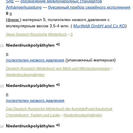
SAE
—
обозначение международных стандартов
Anhängerkupplung
—
буксирный прибор серийного исполнения
II
n
(фирм.)
материал S, полиэтилен низкого давления с
молекулярным весом 3,5-4 млн.
(
Murtfeldt GmbH and Co KG
)
Neue Deutsch-Russische Wörterbuch
S
>
Niederdruckpolyäthylen
12
n
полиэтилен низкого давления
(упаковочный материал)
Deutsch-Russisch Wörterbuch von Milch und Milcherzeugnissen
>
Niederdruckpolyäthylen
Niederdruckpolyäthylen
13
n
полиэтилен низкого давления
Das Deutsch-Russische Wörterbuch der Kunststoff und Kautschuk,
Chemiefasern, Farben und Lacke
Niederdruckpolyäthylen
>
Niederdruckpolyäthylen
14