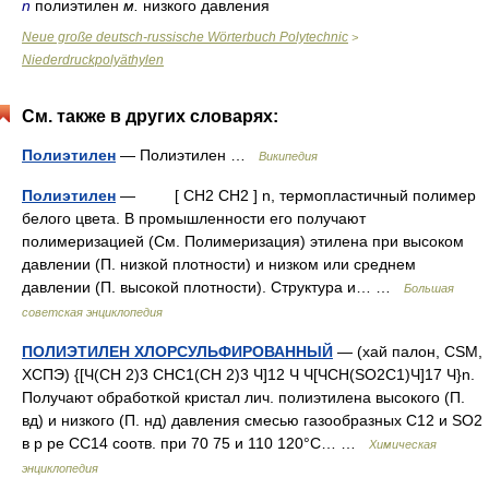
n
полиэтилен
м.
низкого давления
Neue große deutsch-russische Wörterbuch Polytechnic
>
Niederdruckpolyäthylen
См. также в других словарях:
Полиэтилен
— Полиэтилен …
Википедия
Полиэтилен
— [ CH2 CH2 ] n, термопластичный полимер
белого цвета. В промышленности его получают
полимеризацией (См. Полимеризация) этилена при высоком
давлении (П. низкой плотности) и низком или среднем
давлении (П. высокой плотности). Структура и… …
Большая
советская энциклопедия
ПОЛИЭТИЛЕН ХЛОРСУЛЬФИРОВАННЫЙ
— (хай палон, CSM,
ХСПЭ) {[Ч(СН 2)3 СНС1(СН 2)3 Ч]12 Ч Ч[ЧCH(SO2C1)Ч]17 Ч}n.
Получают обработкой кристал лич. полиэтилена высокого (П.
вд) и низкого (П. нд) давления смесью газообразных С12 и SO2
в р ре СС14 соотв. при 70 75 и 110 120°С… …
Химическая
энциклопедия