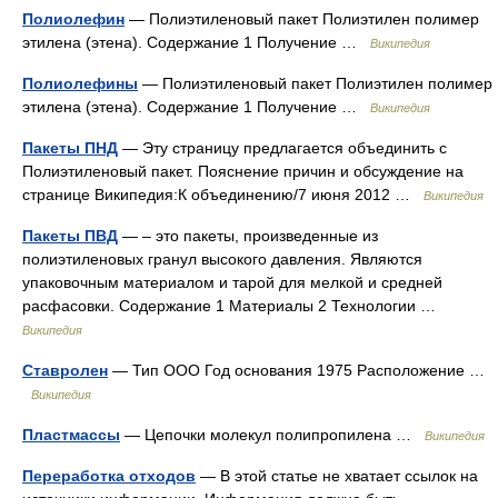
Полиолефин
— Полиэтиленовый пакет Полиэтилен полимер
этилена (этена). Содержание 1 Получение …
Википедия
Полиолефины
— Полиэтиленовый пакет Полиэтилен полимер
этилена (этена). Содержание 1 Получение …
Википедия
Пакеты ПНД
— Эту страницу предлагается объединить с
Полиэтиленовый пакет. Пояснение причин и обсуждение на
странице Википедия:К объединению/7 июня 2012 …
Википедия
Пакеты ПВД
— – это пакеты, произведенные из
полиэтиленовых гранул высокого давления. Являются
упаковочным материалом и тарой для мелкой и средней
расфасовки. Содержание 1 Материалы 2 Технологии …
Википедия
Ставролен
— Тип ООО Год основания 1975 Расположение …
Википедия
Пластмассы
— Цепочки молекул полипропилена …
Википедия
Переработка отходов
— В этой статье не хватает ссылок на