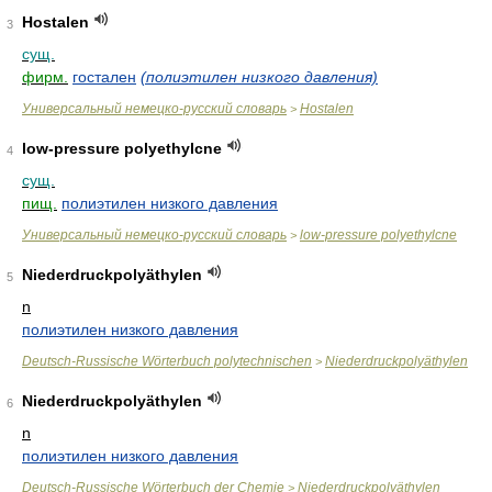
Hostalen
3
сущ.
фирм.
гостален
(полиэтилен низкого давления)
Универсальный немецко-русский словарь
Hostalen
>
low-pressure polyethylcne
4
сущ.
пищ.
полиэтилен низкого давления
Универсальный немецко-русский словарь
low-pressure polyethylcne
>
Niederdruckpolyäthylen
5
n
полиэтилен низкого давления
Deutsch-Russische Wörterbuch polytechnischen
Niederdruckpolyäthylen
>
Niederdruckpolyäthylen
6
n
полиэтилен низкого давления
Deutsch-Russische Wörterbuch der Chemie
Niederdruckpolyäthylen
>