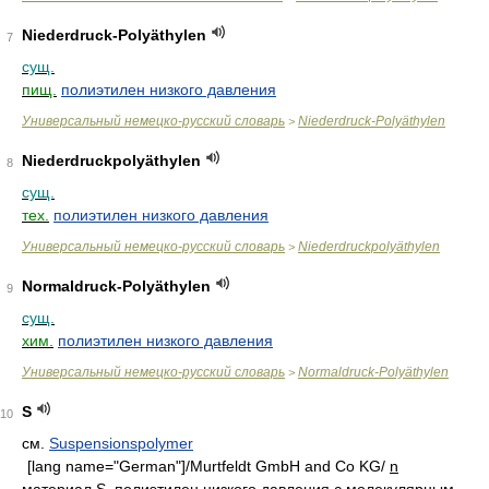
Niederdruck-Polyäthylen
7
сущ.
пищ.
полиэтилен низкого давления
Универсальный немецко-русский словарь
Niederdruck-Polyäthylen
>
Niederdruckpolyäthylen
8
сущ.
тех.
полиэтилен низкого давления
Универсальный немецко-русский словарь
Niederdruckpolyäthylen
>
Normaldruck-Polyäthylen
9
сущ.
хим.
полиэтилен низкого давления
Универсальный немецко-русский словарь
Normaldruck-Polyäthylen
>
S
10
см.
Suspensionspolymer
[lang name="German"]
/Murtfeldt GmbH and Co KG/
n