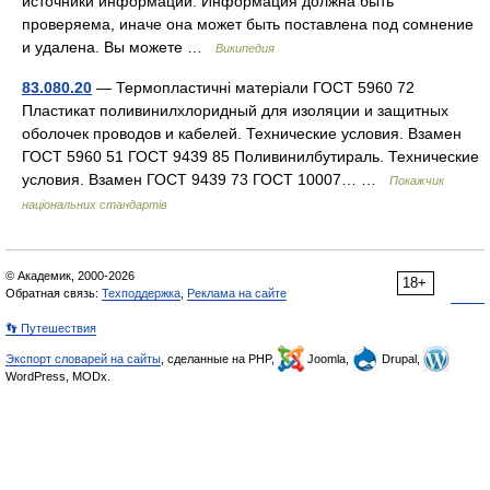
источники информации. Информация должна быть
проверяема, иначе она может быть поставлена под сомнение
и удалена. Вы можете …
Википедия
83.080.20
— Термопластичні матеріали ГОСТ 5960 72
Пластикат поливинилхлоридный для изоляции и защитных
оболочек проводов и кабелей. Технические условия. Взамен
ГОСТ 5960 51 ГОСТ 9439 85 Поливинилбутираль. Технические
условия. Взамен ГОСТ 9439 73 ГОСТ 10007… …
Покажчик
національних стандартів
© Академик, 2000-2026
18+
Обратная связь:
Техподдержка
,
Реклама на сайте
👣 Путешествия
Экспорт словарей на сайты
, сделанные на PHP,
Joomla,
Drupal,
WordPress, MODx.