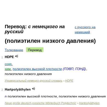
Перевод:
с немецкого на
с русского на
русский
немецкий
(полиэтилен низкого давления)
Толкование
Перевод
HDPE
1
сокр.
хим.
полиэтилен высокой плотности
(ПЭВП; ПЭНД)
,
полиэтилен низкого давления
Универсальный немецко-русский словарь
HDPE
>
Hartpolyäthylen
2
n
полиэтилен высокой плотности, полиэтилен низкого давления
Neue große deutsch-russische Wörterbuch Polytechnic
Hartpolyäthylen
>