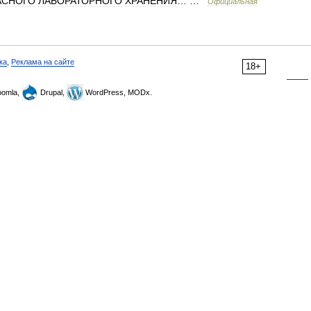
АСНОГО
ЛАБОРАТОРНОГО
ХРАНЕНИЯ
… …
Официальная
ка
,
Реклама на сайте
18+
omla,
Drupal,
WordPress, MODx.