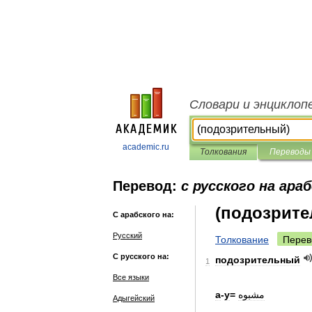
Словари и энциклоп
academic.ru
Толкования
Переводы
Перевод:
с русского на ара
(подозрит
С арабского на:
Русский
Толкование
Перев
С русского на:
подозрительный
1
Все языки
а
-
у
=
مشبوه
Адыгейский