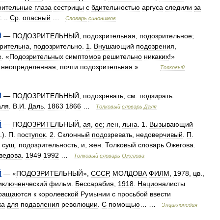
рительные
глаза
сестрицы
с
бдительностью
аргуса
следили
за
. ..
Ср
.
опасный
…
Словарь
синонимов
Й
—
ПОДОЗРИТЕЛЬНЫЙ
,
подозрительная
,
подозрительное
;
рительна
,
подозрительно
.
1
.
Внушающий
подозрения
,
е
. «
Подозрительных
симптомов
решительно
никаких
!»
неопределенная
,
почти
подозрительная
.»… …
Толковый
Й
—
ПОДОЗРИТЕЛЬНЫЙ
,
подозревать
,
см
.
подзирать
.
аля
.
В
.
И
.
Даль
.
1863
1866
…
Толковый
словарь
Даля
Й
—
ПОДОЗРИТЕЛЬНЫЙ
,
ая
,
ое
;
лен
,
льна
.
1
.
Вызывающий
.).
П
.
поступок
.
2
.
Склонный
подозревать
,
недоверчивый
.
П
.
|
сущ
.
подозрительность
,
и
,
жен
.
Толковый
словарь
Ожегова
.
ведова
.
1949
1992
…
Толковый
словарь
Ожегова
Й
— «
ПОДОЗРИТЕЛЬНЫЙ
»,
СССР
,
МОЛДОВА
ФИЛМ
,
1978
,
цв
.,
иключенческий
фильм
.
Бессарабия
,
1918
.
Националисты
ращаются
к
королевской
Румынии
с
просьбой
ввести
ка
для
подавления
революции
.
С
помощью
… …
Энциклопедия