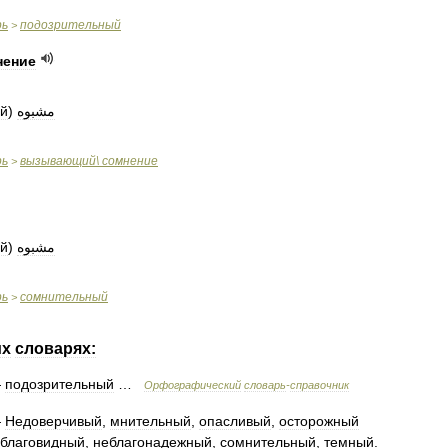
рь
подозрительный
>
нение
ый
)
مشبوه
рь
вызывающий
\
сомнение
>
ый
)
مشبوه
рь
сомнительный
>
их
словарях:
—
подозрительный
…
Орфографический
словарь
-
справочник
—
Недоверчивый
,
мнительный
,
опасливый
,
осторожный
благовидный
,
неблагонадежный
,
сомнительный
,
темный
.