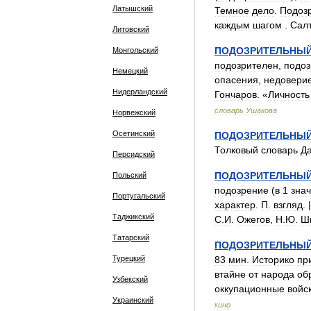
Латышский
Темное
дело
.
Подоз
каждым
шагом
.
Салт
Литовский
ПОДОЗРИТЕЛЬНЫ
Монгольский
подозрителен
,
подоз
Немецкий
опасения
,
недовери
Нидерландский
Гончаров
. «
Личность
словарь
Ушакова
Норвежский
Осетинский
ПОДОЗРИТЕЛЬНЫ
Толковый
словарь
Д
Персидский
ПОДОЗРИТЕЛЬНЫ
Польский
подозрение
(
в
1
знач
Португальский
характер
.
П
.
взгляд
. 
Таджикский
С
.
И
.
Ожегов
,
Н
.
Ю
.
Ш
Татарский
ПОДОЗРИТЕЛЬНЫ
Турецкий
83
мин
.
Историко
пр
втайне
от
народа
об
Узбекский
оккупационные
войс
Украинский
кино