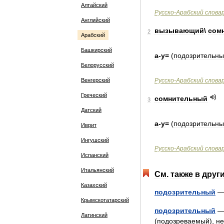
Алтайский
Русско
-
Арабский
слова
Английский
вызывающий
\
сом
2
Арабский
Башкирский
а
-
у
=
(
подозрительн
Белорусский
Венгерский
Русско
-
Арабский
слова
Греческий
сомнительный
3
Датский
а
-
у
=
(
подозрительн
Иврит
Ингушский
Русско
-
Арабский
слова
Испанский
Итальянский
См
.
также
в
друг
Казахский
подозрительный
Крымскотатарский
подозрительный
Латинский
(
подозреваемый
),
не