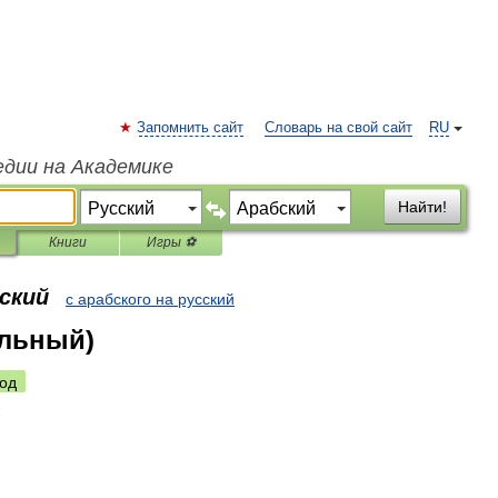
Запомнить сайт
Словарь на свой сайт
RU
едии на Академике
Найти!
Книги
Игры ⚽
бский
с арабского на русский
ельный)
од