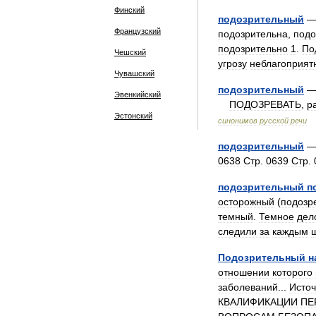
Финский
подозрительный
Французский
подозрительна
,
подо
подозрительно
1
.
По
Чешский
угрозу
неблагоприят
Чувашский
подозрительный
Эвенкийский
ПОДОЗРЕВАТЬ
,
ра
Эстонский
синонимов
русской
речи
подозрительный
—
0638
Стр
.
0639
Стр
.
подозрительный
п
осторожный
(
подозр
темный
.
Темное
дел
следили
за
каждым
Подозрительный
н
отношении
которого
заболеваний
...
Источ
КВАЛИФИКАЦИИ
ПЕ