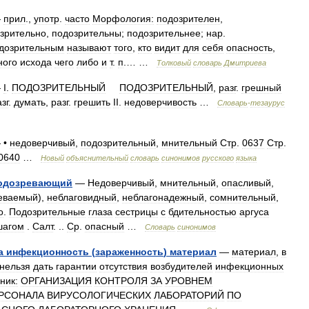
—
прил
.,
употр
.
часто
Морфология:
подозрителен
,
зрительно
,
подозрительны
;
подозрительнее
;
нар
.
дозрительным
называют
того
,
кто
видит
для
себя
опасность
,
ного
исхода
чего
либо
и
т
.
п
.… …
Толковый
словарь
Дмитриева
—
I
.
ПОДОЗРИТЕЛЬНЫЙ
ПОДОЗРИТЕЛЬНЫЙ
,
разг
.
грешный
зг
.
думать
,
разг
.
грешить
II
.
недоверчивость
…
Словарь
-
тезаурус
 •
недоверчивый
,
подозрительный
,
мнительный
Стр
.
0637
Стр
.
0640
…
Новый
объяснительный
словарь
синонимов
русского
языка
одозревающий
—
Недоверчивый
,
мнительный
,
опасливый
,
еваемый
),
неблаговидный
,
неблагонадежный
,
сомнительный
,
о
.
Подозрительные
глаза
сестрицы
с
бдительностью
аргуса
шагом
.
Салт
. ..
Ср
.
опасный
…
Словарь
синонимов
а
инфекционность
(
зараженность
)
материал
—
материал
,
в
нельзя
дать
гарантии
отсутствия
возбудителей
инфекционных
ник:
ОРГАНИЗАЦИЯ
КОНТРОЛЯ
ЗА
УРОВНЕМ
РСОНАЛА
ВИРУСОЛОГИЧЕСКИХ
ЛАБОРАТОРИЙ
ПО