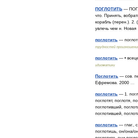
ПОГЛОТИТЬ
—
ПОГ
что
.
Принять
,
вобрат
корабль
(
перен
.).
2
. (
увлечь
чем
н
.
Новая
поглотить
—
поглот
трудностей
произношени
поглотить
— •
всец
идиоматики
Поглотить
—
сов
.
п
Ефремова
.
2000
поглотить
—
1
.
пог
поглотят
,
поглотя
,
по
поглотивший
,
погло
поглотившей
,
поглот
поглотить
—
глаг
.,
с
поглотишь
,
он
/
она
/
о
поглотите
,
они
погло