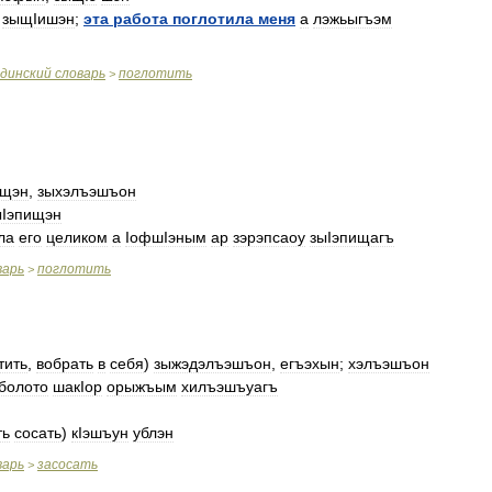
,
зыщIишэн
;
эта
работа
поглотила
меня
а
лэжьыгъэм
динский
словарь
поглотить
>
эщэн
,
зыхэлъэшъон
ыIэпищэн
ла
его
целиком
а
IофшIэным
ар
зэрэпсаоу
зыIэпищагъ
варь
поглотить
>
тить
,
вобрать
в
себя
)
зыжэдэлъэшъон
,
егъэхын
;
хэлъэшъон
болото
шакIор
орыжъым
хилъэшъуагъ
ть
сосать
)
кIэшъун
ублэн
варь
засосать
>