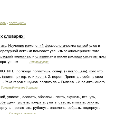
варь
поглощать
>
их
словарях:
тить
.
Изучение
изменений
фразеологических
связей
слов
в
тературной
лексики
помогает
уяснить
закономерности
того
который
переживали
славянизмы
после
распада
системы
трех
тературном
… …
История
слов
ЛОТИТЬ
,
поглощу
,
поглотишь
,
совер
. (
к
поглощать
),
кого
что
.
ь
(
книжн
.,
ритор
.
или
ирон
.).
2
.
перен
.
Принять
в
себя
,
в
свои
). «
Река
героя
с
шумом
поглотила
.»
Рылеев
. «
И
память
юного
…
Толковый
словарь
Ушакова
ший
,
уписать
,
слопать
,
обволочь
,
впить
,
скушать
,
втянуть
,
обе
щеки
,
уплеть
,
пожрать
,
умять
,
съесть
,
впитать
,
отнять
,
ернуть
,
проглотить
,
рубануть
,
заволочь
,
вобрать
,
подернуть
,
… …
Словарь
синонимов