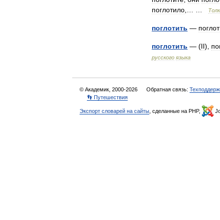
поглотило
,… …
Тол
поглотить
—
поглот
поглотить
— (
II
),
по
русского
языка
© Академик, 2000-2026
Обратная связь:
Техподдерж
👣 Путешествия
Экспорт словарей на сайты
, сделанные на PHP,
Jo