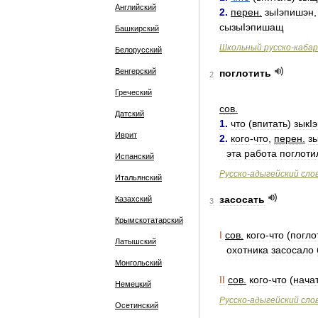
Английский
2
.
перен
.
зыIэпишэн
сызыIэпишащ
Башкирский
Школьный
русско
-
кабар
Белорусский
Венгерский
поглотить
2
Греческий
сов
.
Датский
1
.
что
(
впитать
)
зыкI
Иврит
2
.
кого
-
что
,
перен
.
з
эта
работа
поглоти
Испанский
Русско
-
адыгейский
сло
Итальянский
засосать
Казахский
3
Крымскотатарский
I
сов
.
кого
-
что
(
погло
Латышский
охотника
засосало
Монгольский
II
сов
.
кого
-
что
(
нача
Немецкий
Русско
-
адыгейский
сло
Осетинский