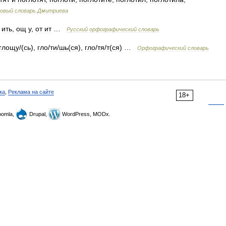
ковый
словарь
Дмитриева
ить
,
ощ
у
,
от
ит
…
Русский
орфографический
словарь
глощу
/(
сь
),
гло
/
ти
/
шь
(
ся
),
гло
/
тя
/
т
(
ся
) …
Орфографический
словарь
ка
,
Реклама на сайте
18+
omla,
Drupal,
WordPress, MODx.