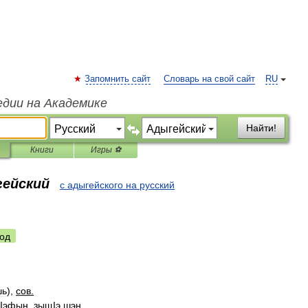
Запомнить сайт
Словарь на свой сайт
RU
едии на Академике
Найти!
Книги
Игры ⚽
гейский
с адыгейского на русский
од
шь
),
сов
.
Iэфын
,
зыщIэ
шэн