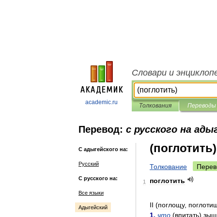
Словари и энциклоп
academic.ru
Толкования
Переводы
Перевод:
с русского на ады
(поглотить)
С адыгейского на:
Русский
Толкование
Перев
С русского на:
поглотить
1
Все языки
II
(
поглощу
,
поглоти
Адыгейский
1
.
что
(
впитать
)
зыщ