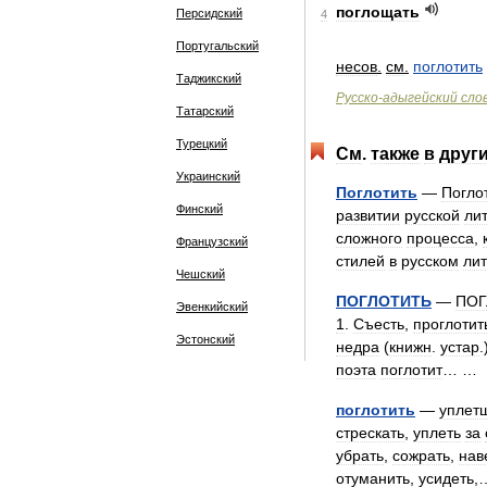
поглощать
Персидский
4
Португальский
несов
.
см
.
поглотить
Таджикский
Русско
-
адыгейский
сло
Татарский
Турецкий
См
.
также
в
друг
Украинский
Поглотить
—
Погло
Финский
развитии
русской
ли
сложного
процесса
,
Французский
стилей
в
русском
ли
Чешский
ПОГЛОТИТЬ
—
ПОГ
Эвенкийский
1
.
Съесть
,
проглотит
Эстонский
недра
(
книжн
.
устар
.
поэта
поглотит
… 
поглотить
—
уплет
стрескать
,
уплеть
за
убрать
,
сожрать
,
нав
отуманить
,
усидеть
,