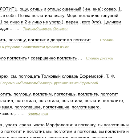
ЛОТИТЬ
,
ощу
,
отишь
и
отишь
;
ощённый
(
ён
,
ена
);
совер
.
1
.
ь
в
себя
.
Почва
поглотила
влагу
.
Море
поглотило
тонущий
1
ое
лицо
и
2
е
лицо
не
употр
.),
перен
.,
кого
(
что
).
Целиком
идея
… …
Толковый
словарь
Ожегова
ить
,
поглощу
,
поглотит
и
допустимо
поглотит
…
Словарь
я
и
ударения
в
современном
русском
языке
ело
поглотить
•
совершенно
поглотить
…
Словарь
русской
ерех
.
см
.
поглощать
Толковый
словарь
Ефремовой
.
Т
.
Ф
.
…
Современный
толковый
словарь
русского
языка
Ефремовой
лотить
,
поглощу
,
поглотим
,
поглотишь
,
поглотите
,
поглотит
,
глотил
,
поглотила
,
поглотило
,
поглотили
,
поглоти
,
поглотите
,
тившая
,
поглотившее
,
поглотившие
,
поглотившего
,
ившего
,… …
Формы
слов
в
.,
употр
.
сравн
.
часто
Морфология:
я
поглощу
,
ты
поглотишь
и
но
поглотит
и
поглотит
,
мы
поглотим
и
поглотим
,
вы
поглотите
и
тят
и
поглотят
,
поглоти
,
поглотите
,
поглотил
,
поглотила
,