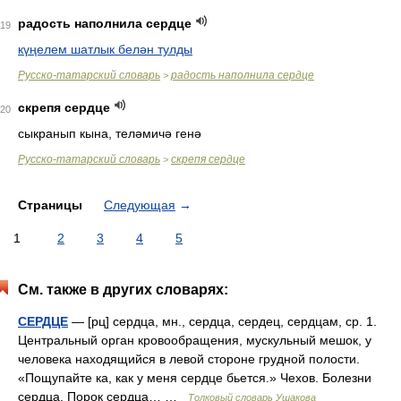
радость наполнила сердце
19
күңелем шатлык белән тулды
Русско-татарский словарь
радость наполнила сердце
>
скрепя сердце
20
сыкранып кына, теләмичә генә
Русско-татарский словарь
скрепя сердце
>
Страницы
Следующая
→
1
2
3
4
5
См. также в других словарях:
СЕРДЦЕ
— [рц] сердца, мн., сердца, сердец, сердцам, ср. 1.
Центральный орган кровообращения, мускульный мешок, у
человека находящийся в левой стороне грудной полости.
«Пощупайте ка, как у меня сердце бьется.» Чехов. Болезни
сердца. Порок сердца… …
Толковый словарь Ушакова