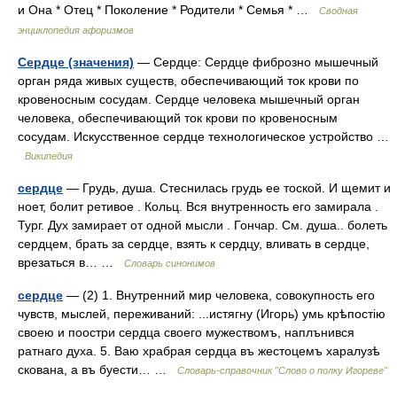
и Она * Отец * Поколение * Родители * Семья * …
Сводная
энциклопедия афоризмов
Сердце (значения)
— Сердце: Сердце фиброзно мышечный
орган ряда живых существ, обеспечивающий ток крови по
кровеносным сосудам. Сердце человека мышечный орган
человека, обеспечивающий ток крови по кровеносным
сосудам. Искусственное сердце технологическое устройство …
Википедия
сердце
— Грудь, душа. Стеснилась грудь ее тоской. И щемит и
ноет, болит ретивое . Кольц. Вся внутренность его замирала .
Тург. Дух замирает от одной мысли . Гончар. См. душа.. болеть
сердцем, брать за сердце, взять к сердцу, вливать в сердце,
врезаться в… …
Словарь синонимов
сердце
— (2) 1. Внутренний мир человека, совокупность его
чувств, мыслей, переживаний: ...истягну (Игорь) умь крѣпостію
своею и поостри сердца своего мужествомъ, наплънився
ратнаго духа. 5. Ваю храбрая сердца въ жестоцемъ харалузѣ
скована, а въ буести… …
Словарь-справочник "Слово о полку Игореве"