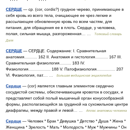
СЕРДЦЕ
— ср. (cor, cordis?) грудное черево, принимающее в
себя кровь из всего тела, очищающее ее чрез легкие и
рассылающее обновленную кровь по всем частям, для
питания, для обращения ее в плоть. Сердце, у человека,
полая, сильная мышца, разгороженная… …
Толковый словарь
Даля
СЕРДЦЕ
— СЕРДЦЕ. Содержание: I. Сравнительная
анатомия........... 162 II. Анатомия и гистология........... 167 III.
Сравнительная физиология.......... 183 IV.
Физиология................... 188 V. Патофизиология................ 207
VІ. Физиология, пат.… …
Большая медицинская энциклопедия
Сердце
— (cor) является главным элементом сердечно
сосудистой системы, обеспечивающим кровоток в сосудах, и
представляет собой полый мышечный орган конусообразной
формы, располагающийся за грудиной на сухожильном центре
диафрагмы, между правой и левой… …
Атлас анатомии человека
Сердце
— Человек * Брак * Девушка * Детство * Душа * Жена *
Женщина * Зрелость * Мать * Молодость * Муж * Мужчины * Он