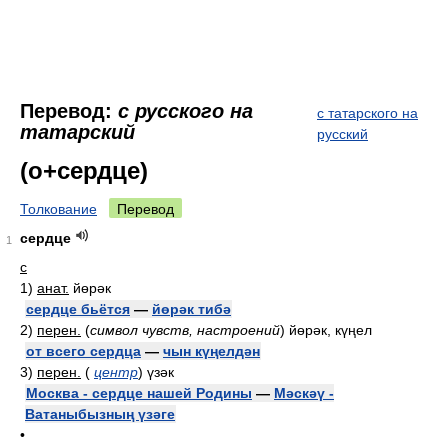
Перевод:
с русского на
с татарского на
татарский
русский
(о+сердце)
Толкование
Перевод
сердце
1
с
1)
анат.
йөрәк
сердце бьётся
—
йөрәк тибә
2)
перен.
(
символ чувств, настроений
)
йөрәк, күңел
от всего сердца
—
чын күңелдән
3)
перен.
(
центр
)
үзәк
Москва - сердце нашей Родины
—
Мәскәү -
Ватаныбызның үзәге
•