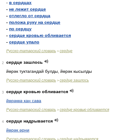
-
в сердцах
-
не лежит сердце
-
отлегло от сердца
-
положа руку на сердце
-
по сердцу
-
сердце кровью обливается
-
сердце упало
Русско-татарский словарь
сердце
>
сердце зашлось
2
йөрәк туктагандай булды, йөрәк кысылды
Русско-татарский словарь
сердце зашлось
>
сердце кровью обливается
3
йөрәккә кан сава
Русско-татарский словарь
сердце кровью обливается
>
сердце надрывается
4
йөрәк әрни
Русско-татарский словарь
сердце надрывается
>