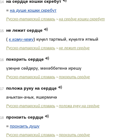
на сердце кошки скребут
14
=
на душе кошки скребут
Русско-татарский словарь
на сердце кошки скребут
>
не лежит сердце
15
(
к кому-чему
)
күңел тартмый, күңелгә ятмый
Русско-татарский словарь
не лежит сердце
>
покорить сердце
16
үзеңне сөйдерү, мәхәббәтенә ирешү
Русско-татарский словарь
покорить сердце
>
положа руку на сердце
17
ачыктан-ачык, яшермичә
Русско-татарский словарь
положа руку на сердце
>
пронзить сердце
18
=
пронзить душу
Русско-татарский словарь
пронзить сердце
>