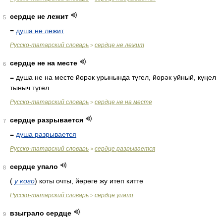
сердце не лежит
5
=
душа не лежит
Русско-татарский словарь
сердце не лежит
>
сердце не на месте
6
= душа не на месте
йөрәк урынында түгел, йөрәк уйный, күңел
тыныч түгел
Русско-татарский словарь
сердце не на месте
>
сердце разрывается
7
=
душа разрывается
Русско-татарский словарь
сердце разрывается
>
сердце упало
8
(
у кого
)
коты очты, йөрәге жу итеп китте
Русско-татарский словарь
сердце упало
>
взыграло сердце
9