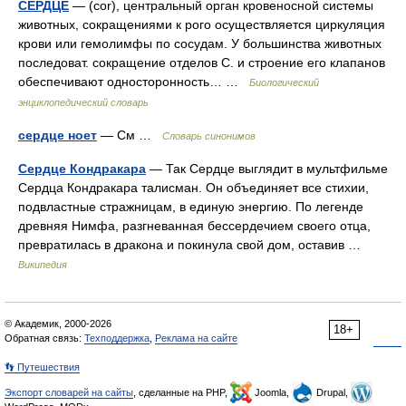
СЕРДЦЕ
— (соr), центральный орган кровеносной системы
животных, сокращениями к рого осуществляется циркуляция
крови или гемолимфы по сосудам. У большинства животных
последоват. сокращение отделов С. и строение его клапанов
обеспечивают односторонность… …
Биологический
энциклопедический словарь
сердце ноет
— См …
Словарь синонимов
Сердце Кондракара
— Так Сердце выглядит в мультфильме
Сердца Кондракара талисман. Он объединяет все стихии,
подвластные стражницам, в единую энергию. По легенде
древняя Нимфа, разгневанная бессердечием своего отца,
превратилась в дракона и покинула свой дом, оставив …
Википедия
© Академик, 2000-2026
18+
Обратная связь:
Техподдержка
,
Реклама на сайте
👣 Путешествия
Экспорт словарей на сайты
, сделанные на PHP,
Joomla,
Drupal,