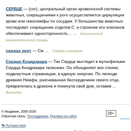
СЕРДЦЕ
— (соr), центральный орган кровеносной системы
животных, сокращениями к рого осуществляется циркуляция
крови или гемолимфы по сосудам. У большинства животных
последоват. сокращение отделов С. и строение его клапанов
обеспечивают односторонность… …
Биологический
энциклопедический словарь
сердце ноет
— См …
Словарь синонимов
Сердце Кондракара
— Так Сердце выглядит в мультфильме
Сердца Кондракара талисман. Он объединяет все стихии,
подвластные стражницам, в единую энергию. По легенде
древняя Нимфа, разгневанная бессердечием своего отца,
превратилась в дракона и покинула свой дом, оставив …
Википедия
© Академик, 2000-2026
18+
Обратная связь:
Техподдержка
,
Реклама на сайте
👣 Путешествия