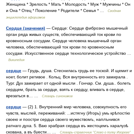
Женщина * Зрелость * Мать * Молодость * Муж * Мужчины * Он
и Она * Отец * Поколение * Родители * Семья * …
Сводная
энциклопедия афоризмов
Сердце (значения)
— Сердце: Сердце фиброзно мышечный
орган ряда живых существ, обеспечивающий ток крови по
кровеносным сосудам. Сердце человека мышечный орган
человека, обеспечивающий ток крови по кровеносным
сосудам. Искусственное сердце технологическое устройство …
Википедия
сердце
— Грудь, душа. Стеснилась грудь ее тоской. И щемит и
ноет, болит ретивое . Кольц. Вся внутренность его замирала .
Тург. Дух замирает от одной мысли . Гончар. См. душа.. болеть
сердцем, брать за сердце, взять к сердцу, вливать в сердце,
врезаться в… …
Словарь синонимов
сердце
— (2) 1. Внутренний мир человека, совокупность его
чувств, мыслей, переживаний: ...истягну (Игорь) умь крѣпостію
своею и поостри сердца своего мужествомъ, наплънився
ратнаго духа. 5. Ваю храбрая сердца въ жестоцемъ харалузѣ
скована, а въ буести… …
Словарь-справочник "Слово о полку Игореве"