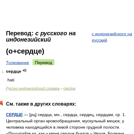
Перевод:
с русского на
с индонезийского на
индонезийский
русский
(о+сердце)
Толкование
Перевод
сердце
1
hati
Русско-индонезийский словарь
сердце
>
См. также в других словарях:
СЕРДЦЕ
— [рц] сердца, мн., сердца, сердец, сердцам, ср. 1.
Центральный орган кровообращения, мускульный мешок, у
человека находящийся в левой стороне грудной полости.
«Пощупайте ка, как у меня сердце бьется.» Чехов. Болезни