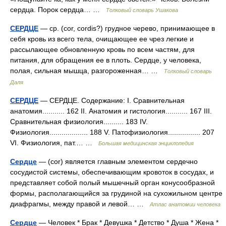
сердца. Порок сердца… …
Толковый словарь Ушакова
СЕРДЦЕ
— ср. (cor, cordis?) грудное черево, принимающее в
себя кровь из всего тела, очищающее ее чрез легкие и
рассылающее обновленную кровь по всем частям, для
питания, для обращения ее в плоть. Сердце, у человека,
полая, сильная мышца, разгороженная… …
Толковый словарь
Даля
СЕРДЦЕ
— СЕРДЦЕ. Содержание: I. Сравнительная
анатомия........... 162 II. Анатомия и гистология........... 167 III.
Сравнительная физиология.......... 183 IV.
Физиология................... 188 V. Патофизиология................ 207
VІ. Физиология, пат.… …
Большая медицинская энциклопедия
Сердце
— (cor) является главным элементом сердечно
сосудистой системы, обеспечивающим кровоток в сосудах, и
представляет собой полый мышечный орган конусообразной
формы, располагающийся за грудиной на сухожильном центре
диафрагмы, между правой и левой… …
Атлас анатомии человека
Сердце
— Человек * Брак * Девушка * Детство * Душа * Жена *