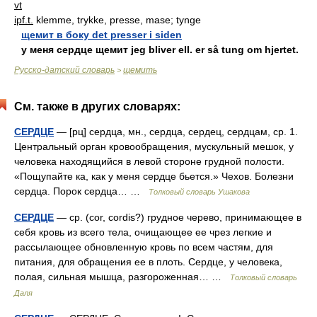
vt
ipf.t.
klemme, trykke, presse, mase; tynge
щемит в боку det presser i siden
у меня сердце щемит jeg bliver ell. er så tung om hjertet.
Русско-датский словарь
щемить
>
См. также в других словарях:
СЕРДЦЕ
— [рц] сердца, мн., сердца, сердец, сердцам, ср. 1.
Центральный орган кровообращения, мускульный мешок, у
человека находящийся в левой стороне грудной полости.
«Пощупайте ка, как у меня сердце бьется.» Чехов. Болезни
сердца. Порок сердца… …
Толковый словарь Ушакова
СЕРДЦЕ
— ср. (cor, cordis?) грудное черево, принимающее в
себя кровь из всего тела, очищающее ее чрез легкие и
рассылающее обновленную кровь по всем частям, для
питания, для обращения ее в плоть. Сердце, у человека,
полая, сильная мышца, разгороженная… …
Толковый словарь
Даля