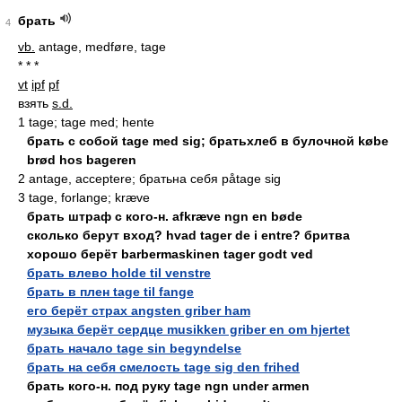
брать
4
vb.
antage, medføre, tage
* * *
vt
ipf
pf
взять
s.d.
1 tage; tage med; hente
брать с собой tage med sig; братьхлеб в булочной købe
brød hos bageren
2 antage, acceptere; братьна себя påtage sig
3 tage, forlange; kræve
брать штраф с кого-н. afkræve ngn en bøde
сколько берут вход? hvad tager de i entre? бритва
хорошо берёт barbermaskinen tager godt ved
брать влево holde til venstre
брать в плен tage til fange
его берёт страх angsten griber ham
музыка берёт сердце musikken griber en om hjertet
брать начало tage sin begyndelse
брать на себя смелость tage sig den frihed
брать кого-н. под руку tage ngn under armen