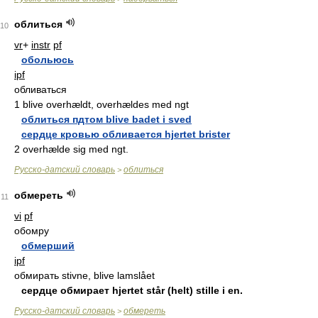
облиться
10
vr
+
instr
pf
обольюсь
ipf
обливаться
1 blive overhældt, overhældes med ngt
облиться пдтом blive badet i sved
сердце кровью обливается hjertet brister
2 overhælde sig med ngt.
Русско-датский словарь
облиться
>
обмереть
11
vi
pf
обомру
обмерший
ipf
обмирать stivne, blive lamslået
сердце обмирает hjertet står (helt) stille i en.
Русско-датский словарь
обмереть
>