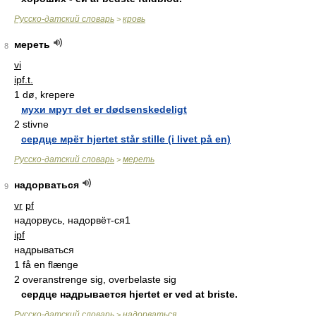
Русско-датский словарь
кровь
>
мереть
8
vi
ipf.t.
1 dø, krepere
мухи мрут det er dødsenskedeligt
2 stivne
сердце мрёт hjertet står stille (i livet på en)
Русско-датский словарь
мереть
>
надорваться
9
vr
pf
надорвусь, надорвёт-ся1
ipf
надрываться
1 få en flænge
2 overanstrenge sig, overbelaste sig
сердце надрывается hjertet er ved at briste.
Русско-датский словарь
надорваться
>