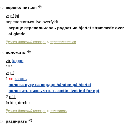
переполниться
12
vr
pf
ipf
переполняться live overfyldt
сердце переполнилось радостью hjertet strømmede over
af glæde.
Русско-датский словарь
переполниться
>
положить
13
vb.
lægge
* * *
vr
pf
1
se
класть
положа руку на сердце hånden på hjertet
положить жизнь что-н - sætte livet ind for ngt
2
pf.t.
fælde, dræbe
Русско-датский словарь
положить
>
раздирать
14