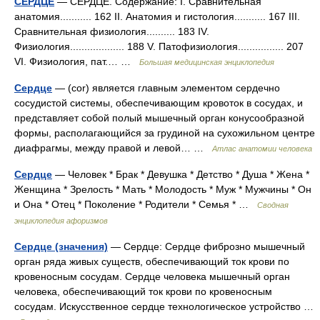
СЕРДЦЕ
— СЕРДЦЕ. Содержание: I. Сравнительная
анатомия........... 162 II. Анатомия и гистология........... 167 III.
Сравнительная физиология.......... 183 IV.
Физиология................... 188 V. Патофизиология................ 207
VІ. Физиология, пат.… …
Большая медицинская энциклопедия
Сердце
— (cor) является главным элементом сердечно
сосудистой системы, обеспечивающим кровоток в сосудах, и
представляет собой полый мышечный орган конусообразной
формы, располагающийся за грудиной на сухожильном центре
диафрагмы, между правой и левой… …
Атлас анатомии человека
Сердце
— Человек * Брак * Девушка * Детство * Душа * Жена *
Женщина * Зрелость * Мать * Молодость * Муж * Мужчины * Он
и Она * Отец * Поколение * Родители * Семья * …
Сводная
энциклопедия афоризмов
Сердце (значения)
— Сердце: Сердце фиброзно мышечный
орган ряда живых существ, обеспечивающий ток крови по
кровеносным сосудам. Сердце человека мышечный орган
человека, обеспечивающий ток крови по кровеносным
сосудам. Искусственное сердце технологическое устройство …