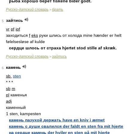
рыба хорошо берёт fiskene bider godt.
Русско-датский словарь
брать
>
зайтись
5
vr
pf
ipf
заходиться
f
eks
руки шлись от холода mine hænder er helt
følelsesløse af kulde
сердце шлось от страха hjertet stod stille af skræk.
Русско-датский словарь
зайтись
>
камень
6
sb.
sten
* * *
sb
m
pl
каменья
adj
каменный
1 sten, kampesten
камень пазухой держать have en kniv i ærmet
камень c души свалился der faldt en sten fra mit hjerte
на сердце камень der hviler en sten på mit hjerte