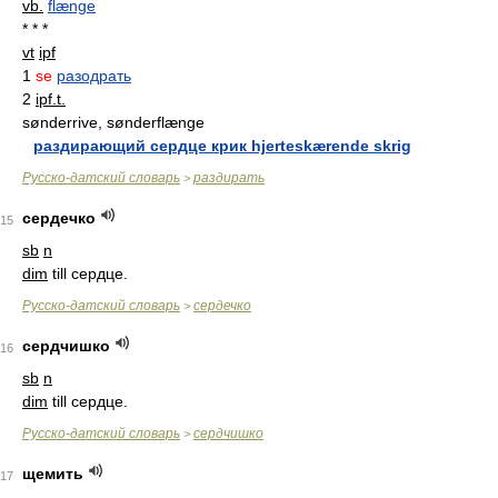
vb.
flænge
* * *
vt
ipf
1
se
разодрать
2
ipf.t.
sønderrive, sønderflænge
раздирающий сердце крик hjerteskærende skrig
Русско-датский словарь
раздирать
>
сердечко
15
sb
n
dim
till сердце.
Русско-датский словарь
сердечко
>
сердчишко
16
sb
n
dim
till сердце.
Русско-датский словарь
сердчишко
>
щемить
17