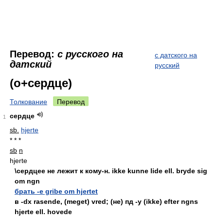
Перевод:
с русского на
с датского на
датский
русский
(о+сердце)
Толкование
Перевод
сердце
1
sb.
hjerte
* * *
sb
n
hjerte
\сердцеe не лежит к кому-н. ikke kunne lide ell. bryde sig
om ngn
брать -е gribe om hjertet
в -dx rasende, (meget) vred; (не) пд -у (ikke) efter ngns
hjerte ell. hovede