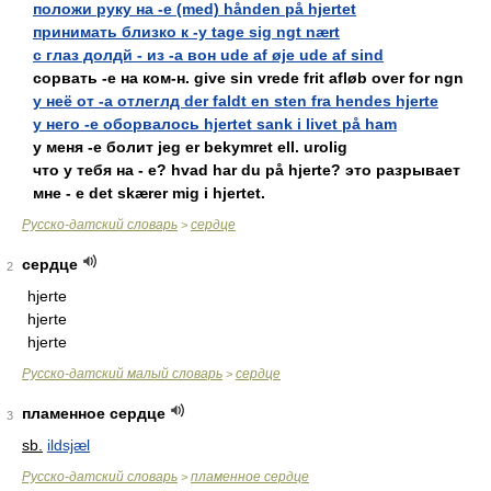
положи руку на -e (med) hånden på hjertet
принимать близко к -у tage sig ngt nært
с глаз долдй - из -а вон ude af øje ude af sind
сорвать -e на ком-н. give sin vrede frit afløb over for ngn
у неё от -а отлеглд der faldt en sten fra hendes hjerte
у него -e оборвалось hjertet sank i livet på ham
у меня -e болит jeg er bekymret ell. urolig
что у тебя на - е? hvad har du på hjerte? это разрывает
мне - е det skærer mig i hjertet.
Русско-датский словарь
сердце
>
сердце
2
hjerte
hjerte
hjerte
Русско-датский малый словарь
сердце
>
пламенное сердце
3
sb.
ildsjæl
Русско-датский словарь
пламенное сердце
>