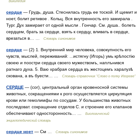
Википедия
сердце
— Грудь, душа. Стеснилась грудь ее тоской. И щемит и
ноет, болит ретивое . Кольц. Вся внутренность его замирала .
Тург. Дух замирает от одной мысли . Гончар. См. душа.. болеть
сердцем, брать за сердце, взять к сердцу, вливать в сердце,
врезаться в… …
Словарь синонимов
сердце
— (2) 1. Внутренний мир человека, совокупность его
чувств, мыслей, переживаний: ...истягну (Игорь) умь крѣпостію
своею и поостри сердца своего мужествомъ, наплънився
ратнаго духа. 5. Ваю храбрая сердца въ жестоцемъ харалузѣ
скована, а въ буести… …
Словарь-справочник "Слово о полку Игореве"
СЕРДЦЕ
— (соr), центральный орган кровеносной системы
животных, сокращениями к рого осуществляется циркуляция
крови или гемолимфы по сосудам. У большинства животных
последоват. сокращение отделов С. и строение его клапанов
обеспечивают односторонность… …
Биологический
энциклопедический словарь
сердце ноет
— См …
Словарь синонимов