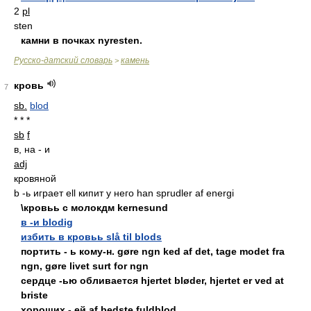
2
pl
sten
камни в почках nyresten.
Русско-датский словарь
камень
>
кровь
7
sb.
blod
* * *
sb
f
в, на - и
adj
кровяной
b -ь играет ell кипит у него han sprudler af energi
\кровьь с молокдм kernesund
в -и blodig
избить в кровьь slå til blods
портить - ь кому-н. gøre ngn ked af det, tage modet fra
ngn, gøre livet surt for ngn
сердце -ью обливается hjertet bløder, hjertet er ved at
briste
хороших - ей af bedste fuldblod.