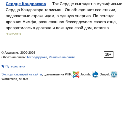
Сердце Кондракара
— Так Сердце выглядит в мультфильме
Сердца Кондракара талисман. Он объединяет все стихии,
подвластные стражницам, в единую энергию. По легенде
древняя Нимфа, разгневанная бессердечием своего отца,
превратилась в дракона и покинула свой дом, оставив …
Википедия
© Академик, 2000-2026
18+
Обратная связь:
Техподдержка
,
Реклама на сайте
👣 Путешествия
Экспорт словарей на сайты
, сделанные на PHP,
Joomla,
Drupal,
WordPress, MODx.