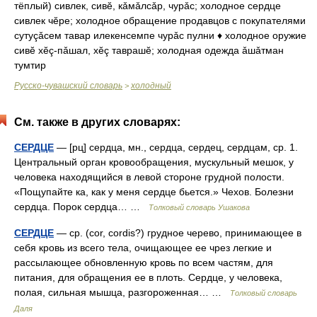
тёплый) сивлек, сивĕ, кǎмǎлсǎр, чурǎс; холодное сердце
сивлек чĕре; холодное обращение продавцов с покупателями
сутуçǎсем тавар илекенсемпе чурǎс пулни ♦ холодное оружие
сивĕ хĕç-пǎшал, хĕç таврашĕ; холодная одежда ǎшǎтман
тумтир
Русско-чувашский словарь
холодный
>
См. также в других словарях:
СЕРДЦЕ
— [рц] сердца, мн., сердца, сердец, сердцам, ср. 1.
Центральный орган кровообращения, мускульный мешок, у
человека находящийся в левой стороне грудной полости.
«Пощупайте ка, как у меня сердце бьется.» Чехов. Болезни
сердца. Порок сердца… …
Толковый словарь Ушакова
СЕРДЦЕ
— ср. (cor, cordis?) грудное черево, принимающее в
себя кровь из всего тела, очищающее ее чрез легкие и
рассылающее обновленную кровь по всем частям, для
питания, для обращения ее в плоть. Сердце, у человека,
полая, сильная мышца, разгороженная… …
Толковый словарь
Даля