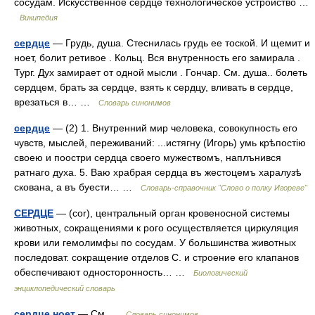
сосудам. Искусственное сердце технологическое устройство …
Википедия
сердце
— Грудь, душа. Стеснилась грудь ее тоской. И щемит и
ноет, болит ретивое . Кольц. Вся внутренность его замирала .
Тург. Дух замирает от одной мысли . Гончар. См. душа.. болеть
сердцем, брать за сердце, взять к сердцу, вливать в сердце,
врезаться в… …
Словарь синонимов
сердце
— (2) 1. Внутренний мир человека, совокупность его
чувств, мыслей, переживаний: ...истягну (Игорь) умь крѣпостію
своею и поостри сердца своего мужествомъ, наплънився
ратнаго духа. 5. Ваю храбрая сердца въ жестоцемъ харалузѣ
скована, а въ буести… …
Словарь-справочник "Слово о полку Игореве"
СЕРДЦЕ
— (соr), центральный орган кровеносной системы
животных, сокращениями к рого осуществляется циркуляция
крови или гемолимфы по сосудам. У большинства животных
последоват. сокращение отделов С. и строение его клапанов
обеспечивают односторонность… …
Биологический
энциклопедический словарь
сердце ноет
— См …
Словарь синонимов