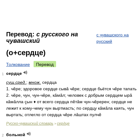
Перевод:
с русского на
с чувашского на
чувашский
русский
(о+сердце)
Толкование
Перевод
сердце
1
сущ.
сред.
;
множ.
сердца
1. чĕре; здоровое сердце сывǎ чĕре; сердце бьётся чĕре тапать
2. чĕре, чун, чун-чĕре, кǎмǎл; человек с добрым сердцем ырǎ
кǎмǎлла çын ♦ от всего сердца пĕтǎм чун-чĕререн; сердце не
лежит к кому-чему чун выртмасть; по сердцу кǎмǎла каять, чун
выртать; отлегло от сердца чĕре лǎштах пулчĕ
Русско-чувашский словарь
сердце
>
больной
2