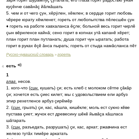
заря горит шурǎмпуç çуталать; его глаза горят радостью унǎн
куçĕнче савǎнǎç йǎлкǎшать
5. чем и от чего çун, хĕрÿлен, хĕмлен; в сердце горит любовь
чĕрере юрату хĕмленет; гореть от любопытства пĕлесшĕн çун
♦ гореть на работе хавхаланса ĕçле; больной весь горит чирлĕ
çын вĕриленсе кайнǎ; сено горит в копнах утǎ капанĕ хĕрет;
план горит план путланать; душа горит чун ыратать; работа
горит в руках ĕçĕ ǎнса пырать; гореть от стыда намǎсланса пĕт
Русско-чувашский словарь
гореть
>
есть
4
1
глаг.
несов.
1. кого-что (
син.
кушать) çи; есть хлеб с молоком сĕтпе çǎкǎр
çи; хочется есть çиес килет; мы с удовольствием ели арбуз
эпир рехетленсе арбуз çирĕмĕр
2. (
син.
грызть) çи, кас, кǎшла, кишĕкле; моль ест сукно кĕве
пустава çиет; жучок ест древесину шĕкĕ йывǎçа кǎшласа
шǎтарать
3. (
син.
разъедать, разрушать) çи, кас, аркат; ржавчина ест
железо тутǎх тимĕре аркатать