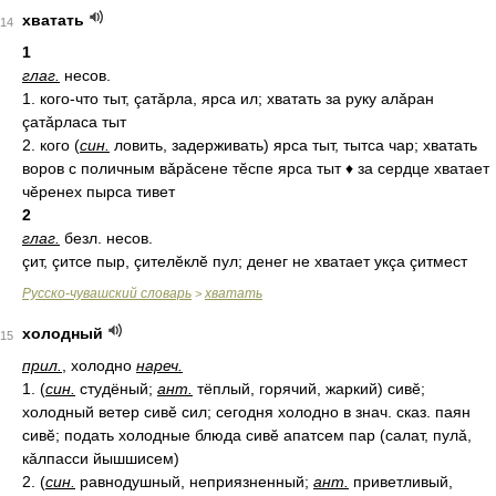
хватать
14
1
глаг.
несов.
1. кого-что тыт, çатǎрла, ярса ил; хватать за руку алǎран
çатǎрласа тыт
2. кого (
син.
ловить, задерживать) ярса тыт, тытса чар; хватать
воров с поличным вǎрǎсене тĕспе ярса тыт ♦ за сердце хватает
чĕренех пырса тивет
2
глаг.
безл. несов.
çит, çитсе пыр, çителĕклĕ пул; денег не хватает укçа çитмест
Русско-чувашский словарь
хватать
>
холодный
15
прил.
, холодно
нареч.
1. (
син.
студёный;
ант.
тёплый, горячий, жаркий) сивĕ;
холодный ветер сивĕ сил; сегодня холодно в знач. сказ. паян
сивĕ; подать холодные блюда сивĕ апатсем пар (салат, пулǎ,
кǎлпасси йышшисем)
2. (
син.
равнодушный, неприязненный;
ант.
приветливый,