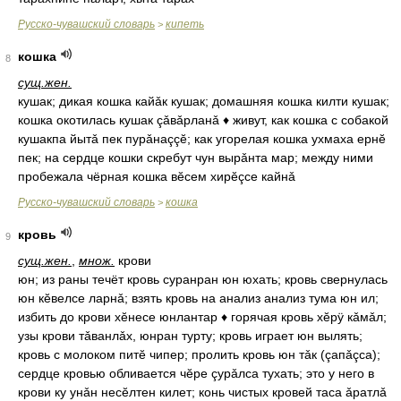
Русско-чувашский словарь
кипеть
>
кошка
8
сущ.
жен.
кушак; дикая кошка кайǎк кушак; домашняя кошка килти кушак;
кошка окотилась кушак çǎвǎрланǎ ♦ живут, как кошка с собакой
кушакпа йытǎ пек пурǎнаççĕ; как угорелая кошка ухмаха ернĕ
пек; на сердце кошки скребут чун вырǎнта мар; между ними
пробежала чёрная кошка вĕсем хирĕçсе кайнǎ
Русско-чувашский словарь
кошка
>
кровь
9
сущ.
жен.
,
множ.
крови
юн; из раны течёт кровь суранран юн юхать; кровь свернулась
юн кĕвелсе ларнǎ; взять кровь на анализ анализ тума юн ил;
избить до крови хĕнесе юнлантар ♦ горячая кровь хĕрÿ кǎмǎл;
узы крови тǎванлǎх, юнран турту; кровь играет юн вылять;
кровь с молоком питĕ чипер; пролить кровь юн тǎк (çапǎçса);
сердце кровью обливается чĕре çурǎлса тухать; это у него в
крови ку унǎн несĕлтен килет; конь чистых кровей таса ǎратлǎ