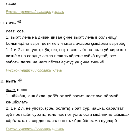
лаша
Русско-чувашский словарь
кровь
>
лечь
10
глаг.
сов.
1. вырт; лечь на диван диван çине вырт; лечь в больницу
больницǎна вырт; дети легли спать ачасем çывǎрма выртрĕç
1. 1 и 2 л. не употр. ÿк, вит, вырт; снег лёг на поля уй-хире юр
витнĕ ♦ на сердце легла печаль чĕрене хуйхǎ пусрĕ; все
заботы легли на него пĕтем ĕç-пуç ун çине тиенчĕ
Русско-чувашский словарь
лечь
>
ныть
11
глаг.
несов.
1. нǎйкǎш, юншǎхла; ребёнок всё время ноет ача пĕрмай
юншǎхлать
2. 1 и 2 л. не употр. (
син.
болеть) ырат, сур, йǎшка, сǎрǎлтат;
зуб ноет шǎл сурать; тело ноет от усталости ывǎннипе шǎмшак
сǎрǎлтатать; сердце начало ныть чĕре йǎшкама пуçларĕ
Русско-чувашский словарь
ныть
>