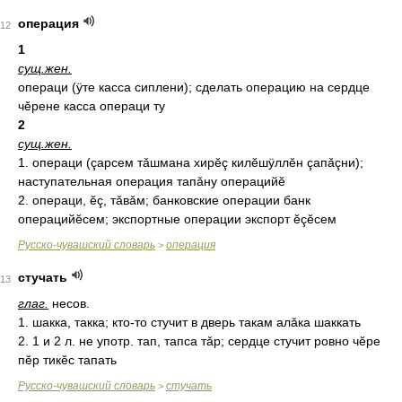
операция
12
1
сущ.
жен.
операци (ÿте касса сиплени); сделать операцию на сердце
чĕрене касса операци ту
2
сущ.
жен.
1. операци (çарсем тǎшмана хирĕç килĕшÿллĕн çапǎçни);
наступательная операция тапǎну операцийĕ
2. операци, ĕç, тǎвǎм; банковские операции банк
операцийĕсем; экспортные операции экспорт ĕçĕсем
Русско-чувашский словарь
операция
>
стучать
13
глаг.
несов.
1. шакка, такка; кто-то стучит в дверь такам алǎка шаккать
2. 1 и 2 л. не употр. тап, тапса тǎр; сердце стучит ровно чĕре
пĕр тикĕс тапать
Русско-чувашский словарь
стучать
>