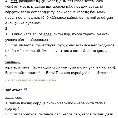
4. (
син.
раздражать) çи, чĕпет; дым ест глаза тĕтĕм куçа
чĕпĕтет ♦ есть глазами шǎтарасла пǎх; поедом ест хытǎ
вǎрçать; тоска ест сердце тунсǎх чĕрене касать; башмаки
просят есть пушмак тĕпĕ хǎйпǎнса кайнǎ; ест чужой хлеб çын
ĕнси çинче пурǎнать
2
1. (3 лицо наст. вр. от
глаг.
быть) пур, пулса тǎрать; он есть
ученик вǎл — вĕренекен
2. (
син.
имеется, существует) пур; у нас есть всё необходимое
пирĕн мĕн кирли пĕтĕмпех пур ♦ так и есть чǎнах та çапла
3
частица
юрать, итлетĕп (командир хушнине тума пулни çинчен калани);
Выполняйте приказ! — Есть! Приказа пурнǎçлǎр! — Итлетĕп!
Русско-чувашский словарь
есть
>
забиться
5
глаг.
сов.
1. тапма пуçла; сердце сильно забилось чĕре хытǎ тапма
пуçларĕ
2. (
син.
забраться) пытанса лар, кĕрсе лар, кĕрсе пытан; дети