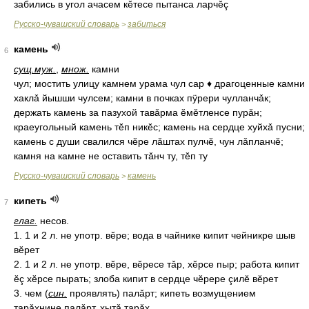
забились в угол ачасем кĕтесе пытанса ларчĕç
Русско-чувашский словарь
забиться
>
камень
6
сущ.
муж.
,
множ.
камни
чул; мостить улицу камнем урама чул сар ♦ драгоценные камни
хаклǎ йышши чулсем; камни в почках пÿрери чулланчǎк;
держать камень за пазухой тавǎрма ĕмĕтленсе пурǎн;
краеугольный камень тĕп никĕс; камень на сердце хуйхǎ пусни;
камень с души свалился чĕре лǎштах пулчĕ, чун лǎпланчĕ;
камня на камне не оставить тǎнч ту, тĕп ту
Русско-чувашский словарь
камень
>
кипеть
7
глаг.
несов.
1. 1 и 2 л. не употр. вĕре; вода в чайнике кипит чейникре шыв
вĕрет
2. 1 и 2 л. не употр. вĕре, вĕресе тǎр, хĕрсе пыр; работа кипит
ĕç хĕрсе пырать; злоба кипит в сердце чĕрере çилĕ вĕрет
3. чем (
син.
проявлять) палǎрт; кипеть возмущением
тарǎхнине палǎрт, хытǎ тарǎх