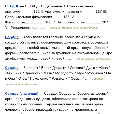
СЕРДЦЕ
— СЕРДЦЕ. Содержание: I. Сравнительная
анатомия........... 162 II. Анатомия и гистология........... 167 III.
Сравнительная физиология.......... 183 IV.
Физиология................... 188 V. Патофизиология................ 207
VІ. Физиология, пат.… …
Большая медицинская энциклопедия
Сердце
— (cor) является главным элементом сердечно
сосудистой системы, обеспечивающим кровоток в сосудах, и
представляет собой полый мышечный орган конусообразной
формы, располагающийся за грудиной на сухожильном центре
диафрагмы, между правой и левой… …
Атлас анатомии человека
Сердце
— Человек * Брак * Девушка * Детство * Душа * Жена *
Женщина * Зрелость * Мать * Молодость * Муж * Мужчины * Он
и Она * Отец * Поколение * Родители * Семья * …
Сводная
энциклопедия афоризмов
Сердце (значения)
— Сердце: Сердце фиброзно мышечный
орган ряда живых существ, обеспечивающий ток крови по
кровеносным сосудам. Сердце человека мышечный орган
человека, обеспечивающий ток крови по кровеносным