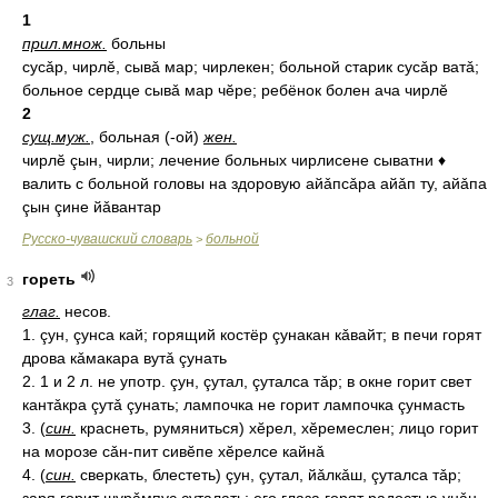
1
прил.
множ.
больны
сусǎр, чирлĕ, сывǎ мар; чирлекен; больной старик сусǎр ватǎ;
больное сердце сывǎ мар чĕре; ребёнок болен ача чирлĕ
2
сущ.
муж.
, больная (-ой)
жен.
чирлĕ çын, чирли; лечение больных чирлисене сыватни ♦
валить с больной головы на здоровую айǎпсǎра айǎп ту, айǎпа
çын çине йǎвантар
Русско-чувашский словарь
больной
>
гореть
3
глаг.
несов.
1. çун, çунса кай; горящий костёр çунакан кǎвайт; в печи горят
дрова кǎмакара вутǎ çунать
2. 1 и 2 л. не употр. çун, çутал, çуталса тǎр; в окне горит свет
кантǎкра çутǎ çунать; лампочка не горит лампочка çунмасть
3. (
син.
краснеть, румяниться) хĕрел, хĕремеслен; лицо горит
на морозе сǎн-пит сивĕпе хĕрелсе кайнǎ
4. (
син.
сверкать, блестеть) çун, çутал, йǎлкǎш, çуталса тǎр;