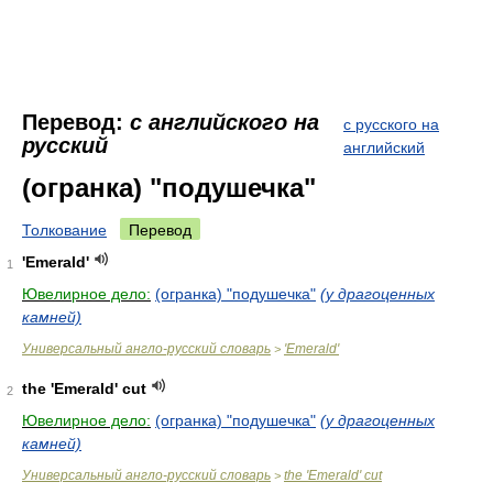
Перевод:
с английского на
с русского на
русский
английский
(огранка) "подушечка"
Толкование
Перевод
'Emerald'
1
Ювелирное дело:
(огранка) "подушечка"
(у драгоценных
камней)
Универсальный англо-русский словарь
'Emerald'
>
the 'Emerald' cut
2
Ювелирное дело:
(огранка) "подушечка"
(у драгоценных
камней)
Универсальный англо-русский словарь
the 'Emerald' cut
>