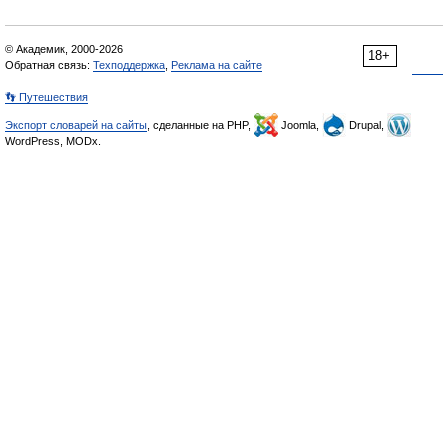
© Академик, 2000-2026
18+
Обратная связь:
Техподдержка
,
Реклама на сайте
👣 Путешествия
Экспорт словарей на сайты
, сделанные на PHP,
Joomla,
Drupal,
WordPress, MODx.