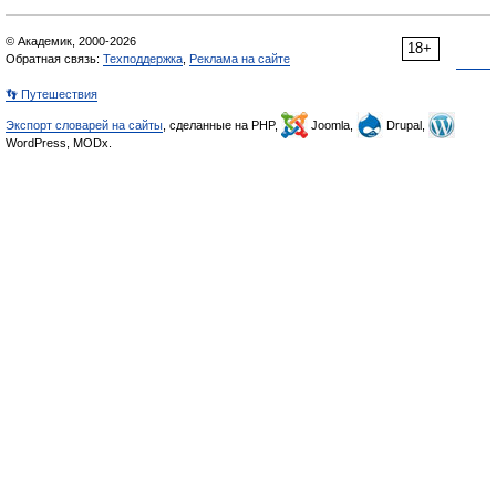
© Академик, 2000-2026
18+
Обратная связь:
Техподдержка
,
Реклама на сайте
👣 Путешествия
Экспорт словарей на сайты
, сделанные на PHP,
Joomla,
Drupal,
WordPress, MODx.