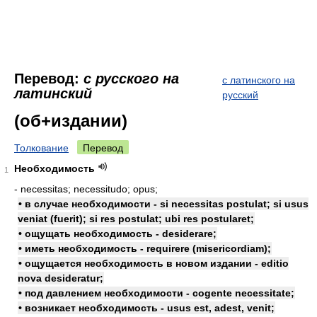
Перевод:
с русского на
с латинского на
латинский
русский
(об+издании)
Толкование
Перевод
Необходимость
1
- necessitas; necessitudo; opus;
• в случае необходимости - si necessitas postulat; si usus
veniat (fuerit); si res postulat; ubi res postularet;
• ощущать необходимость - desiderare;
• иметь необходимость - requirere (misericordiam);
• ощущается необходимость в новом издании - editio
nova desideratur;
• под давлением необходимости - cogente necessitate;
• возникает необходимость - usus est, adest, venit;