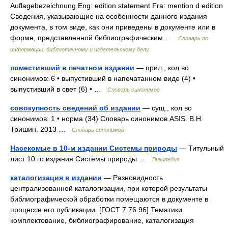
Auflagebezeichnung Eng: edition statement Fra: mention d edition
Сведения, указывающие на особенности данного издания
документа, в том виде, как они приведены в документе или в
форме, представленной библиографическим …
Словарь по
информации, библиотечному и издательскому делу
поместивший в печатном издании
— прил., кол во
синонимов: 6 • выпустивший в напечатанном виде (4) •
выпустивший в свет (6) • …
Словарь синонимов
совокупность сведений об издании
— сущ., кол во
синонимов: 1 • норма (34) Словарь синонимов ASIS. В.Н.
Тришин. 2013 …
Словарь синонимов
Насекомые в 10-м издании Системы природы
— Титульный
лист 10 го издания Системы природы …
Википедия
каталогизация в издании
— Разновидность
централизованной каталогизации, при которой результаты
библиографической обработки помещаются в документе в
процессе его публикации. [ГОСТ 7.76 96] Тематики
комплектование, библиографирование, каталогизация