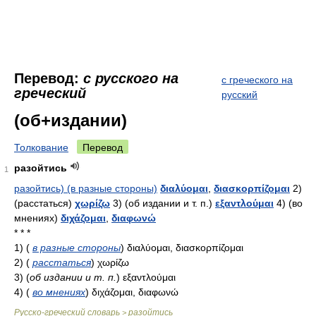
Перевод:
с русского на
с греческого на
греческий
русский
(об+издании)
Толкование
Перевод
разойтись
1
разойтись) (в разные стороны)
διαλύομαι
,
διασκορπίζομαι
2)
(расстаться)
χωρίζω
3) (об издании и т. п.)
εξαντλούμαι
4) (во
мнениях)
διχάζομαι
,
διαφωνώ
* * *
1)
(
в разные стороны
)
διαλύομαι, διασκορπίζομαι
2)
(
расстаться
)
χωρίζω
3)
(
об издании и т. п.
)
εξαντλούμαι
4)
(
во мнениях
)
διχάζομαι, διαφωνώ
Русско-греческий словарь
разойтись
>