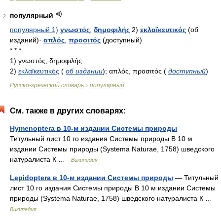
популярный
2
популярный 1)
γνωστός
,
δημοφιλής
2)
εκλαϊκευτικός
(об
изданий)·
απλός
,
προσιτός
(доступный)
* * *
1)
γνωστός, δημοφιλής
2)
εκλαϊκευτικός
(
об издании
)
; απλός, προσιτός
(
доступный
)
Русско-греческий словарь
популярный
>
См. также в других словарях:
Hymenoptera в 10-м издании Системы природы
—
Титульный лист 10 го издания Системы природы В 10 м
издании Системы природы (Systema Naturae, 1758) шведского
натуралиста К …
Википедия
Lepidoptera в 10-м издании Системы природы
— Титульный
лист 10 го издания Системы природы В 10 м издании Системы
природы (Systema Naturae, 1758) шведского натуралиста К …
Википедия