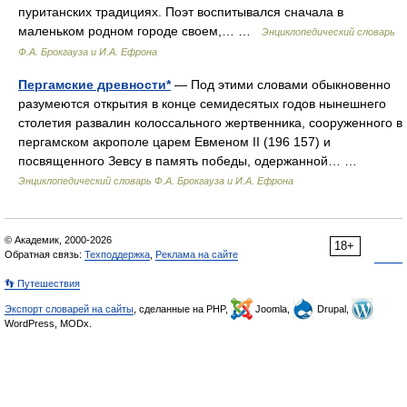
пуританских традициях. Поэт воспитывался сначала в
маленьком родном городе своем,… …
Энциклопедический словарь
Ф.А. Брокгауза и И.А. Ефрона
Пергамские древности*
— Под этими словами обыкновенно
разумеются открытия в конце семидесятых годов нынешнего
столетия развалин колоссального жертвенника, сооруженного в
пергамском акрополе царем Евменом II (196 157) и
посвященного Зевсу в память победы, одержанной… …
Энциклопедический словарь Ф.А. Брокгауза и И.А. Ефрона
© Академик, 2000-2026
18+
Обратная связь:
Техподдержка
,
Реклама на сайте
👣 Путешествия
Экспорт словарей на сайты
, сделанные на PHP,
Joomla,
Drupal,
WordPress, MODx.