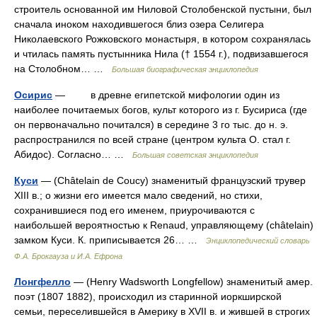
строитель основанной им Ниловой Столобенской пустыни, был
сначала иноком находившегося близ озера Селигера
Николаевского Рожковского монастыря, в котором сохранялась
и чтилась память пустынника Нила († 1554 г.), подвизавшегося
на Столобном… …
Большая биографическая энциклопедия
Осирис
— в древне египетской мифологии один из
наиболее почитаемых богов, культ которого из г. Бусириса (где
он первоначально почитался) в середине 3 го тыс. до н. э.
распространился по всей стране (центром культа О. стал г.
Абидос). Согласно… …
Большая советская энциклопедия
Куси
— (Châtelain de Coucy) знаменитый французский трувер
XIII в.; о жизни его имеется мало сведений, но стихи,
сохранившиеся под его именем, приурочиваются с
наибольшей вероятностью к Renaud, управляющему (châtelain)
замком Куси. К. приписывается 26… …
Энциклопедический словарь
Ф.А. Брокгауза и И.А. Ефрона
Лонгфелло
— (Henry Wadsworth Longfellow) знаменитый амер.
поэт (1807 1882), происходил из старинной иоркширской
семьи, переселившейся в Америку в XVII в. и жившей в строгих