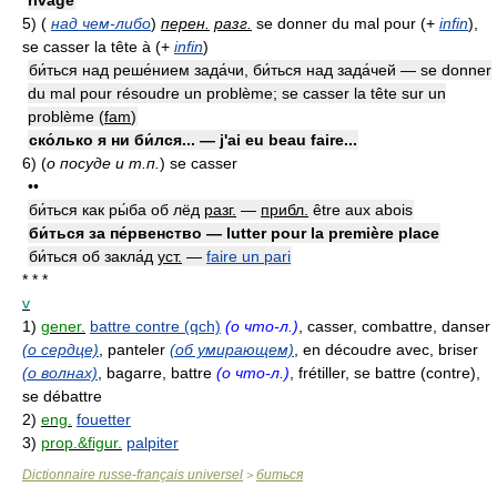
rivage
5)
(
над чем-либо
)
перен.
разг.
se donner du mal pour
(
+
infin
)
,
se casser la tête à
(
+
infin
)
би́ться над реше́нием зада́чи, би́ться над зада́чей — se donner
du mal pour résoudre un problème; se casser la tête sur un
problème
(
fam
)
ско́лько я ни би́лся... — j'ai eu beau faire...
6)
(
о посуде и т.п.
)
se casser
••
би́ться как ры́ба об лёд
разг.
—
прибл.
être aux abois
би́ться за пе́рвенство — lutter pour la première place
би́ться об закла́д
уст.
—
faire un pari
* * *
v
1)
gener.
battre contre (qch)
(о что-л.)
, casser, combattre, danser
(о сердце)
, panteler
(об умирающем)
, en découdre avec, briser
(о волнах)
, bagarre, battre
(о что-л.)
, frétiller, se battre (contre),
se débattre
2)
eng.
fouetter
3)
prop.&figur.
palpiter
Dictionnaire russe-français universel
биться
>