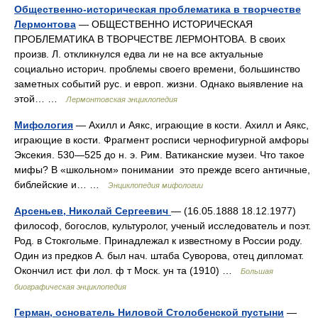
Общественно-историческая проблематика в творчестве
Лермонтова
— ОБЩЕСТВЕННО ИСТОРИЧЕСКАЯ
ПРОБЛЕМАТИКА В ТВОРЧЕСТВЕ ЛЕРМОНТОВА. В своих
произв. Л. откликнулся едва ли не на все актуальные
социально историч. проблемы своего времени, большинство
заметных событий рус. и европ. жизни. Однако выявление на
этой… …
Лермонтовская энциклопедия
Мифология
— Ахилл и Аякс, играющие в кости. Ахилл и Аякс,
играющие в кости. Фрагмент росписи чернофигурной амфоры
Эксекия. 530—525 до н. э. Рим. Ватиканские музеи. Что такое
мифы? В «школьном» понимании это прежде всего античные,
библейские и… …
Энциклопедия мифологии
Арсеньев, Николай Сергеевич
— (16.05.1888 18.12.1977)
философ, богослов, культуролог, ученый исследователь и поэт.
Род. в Стокгольме. Принадлежал к известному в России роду.
Один из предков А. был нач. штаба Суворова, отец дипломат.
Окончил ист. фи лол. ф т Моск. ун та (1910) …
Большая
биографическая энциклопедия
Герман, основатель Ниловой Столобенской пустыни
—