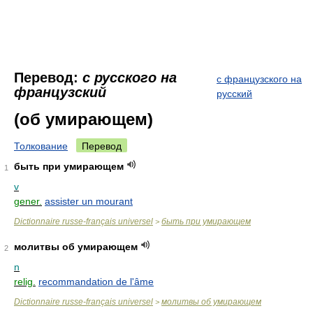
Перевод:
с русского на
с французского на
французский
русский
(об умирающем)
Толкование
Перевод
быть при умирающем
1
v
gener.
assister un mourant
Dictionnaire russe-français universel
быть при умирающем
>
молитвы об умирающем
2
n
relig.
recommandation de l'âme
Dictionnaire russe-français universel
молитвы об умирающем
>