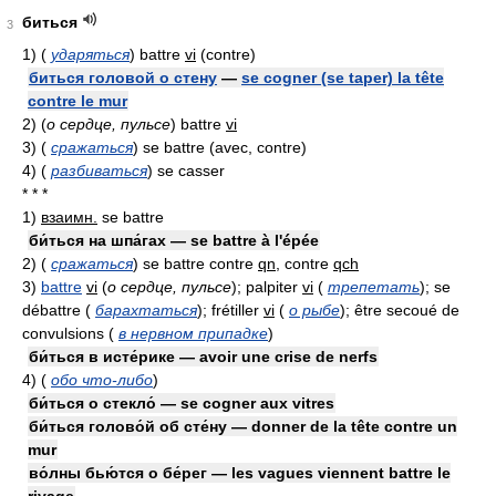
биться
3
1)
(
ударяться
)
battre
vi
(contre)
биться головой о стену
—
se cogner (se taper) la tête
contre le mur
2)
(
о сердце, пульсе
)
battre
vi
3)
(
сражаться
)
se battre (avec, contre)
4)
(
разбиваться
)
se casser
* * *
1)
взаимн.
se battre
би́ться на шпа́гах — se battre à l'épée
2)
(
сражаться
)
se battre contre
qn
, contre
qch
3)
battre
vi
(
о сердце, пульсе
)
; palpiter
vi
(
трепетать
)
; se
débattre
(
барахтаться
)
; frétiller
vi
(
о рыбе
)
; être secoué de
convulsions
(
в нервном припадке
)
би́ться в исте́рике — avoir une crise de nerfs
4)
(
обо что-либо
)
би́ться о стекло́ — se cogner aux vitres
би́ться голово́й об сте́ну — donner de la tête contre un
mur
во́лны бью́тся о бе́рег — les vagues viennent battre le