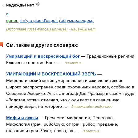
надежды нет
4
n
gener.
il n'y a plus d'espoir
(об умирающем)
Dictionnaire russe-français universel
надежды нет
>
См. также в других словарях:
Умирающий и воскресающий бог
— Традиционные религии
Ключевые понятия Бог · …
Википедия
УМИРАЮЩИЙ И ВОСКРЕСАЮЩИЙ ЗВЕРЬ
—
Мифологический мотив умерщвления и оживления зверя
широко распространён среди охотничьих народов, особенно в
Северной Америке. Англ. этнограф Дж. Фрэйзер в своём труде
«Золотая ветвь» отмечал, что люди верят в священную
природу зверя, на которого …
Энциклопедия мифологии
Мифы и сказы
— Греческая мифология, Пенелопа.
Мифология (греч. μυθολογία, от греч. μῦθος предание,
сказание и греч. λόγος слово, ра …
Википедия