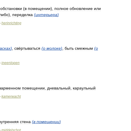
обстановки
(
в
помещении
),
полное
обновление
или
либо
),
переделка
(
интерьера
)
herinrichting
>
асках
)
,
свёртываться
(
о
молоке
)
,
быть
смежным
(
о
ineenlopen
>
зарменном
помещении
,
дневальный
,
караульный
kamerwacht
>
нутренняя
стена
(
в
помещении
)
middelschot
>