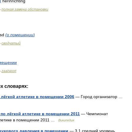
)
herinrichting
полная
замена
обстановки
>
isd
(
о
помещении
)
сводчатый
>
мещении
zaalsport
>
их
словарях:
лёгкой
атлетике
в
помещении
2006
—
Город
организатор
…
по
лёгкой
атлетике
в
помещении
2011
—
Чемпионат
летике
в
помещении
2011
…
Википедия
вукового
давления
в
помещении
—
3
.
1
средний
уровень