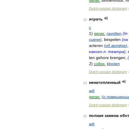
gener
.
binnenmuur
,
m
Dutch
-
russian
dictionary
играть
13
v
1
)
gener
.
ravotten
(
In
сцене
)
,
bespelen
(
на
acteren
(
об
актёре
)
какого
-
л
.
театра
)
,
ten
gehore
brengen
,
(
2
)
colloq
.
klooien
Dutch
-
russian
dictionary
ненатопленный
14
adj
gener
.
(
о
помещении
Dutch
-
russian
dictionary
полная
замена
обс
15
adj