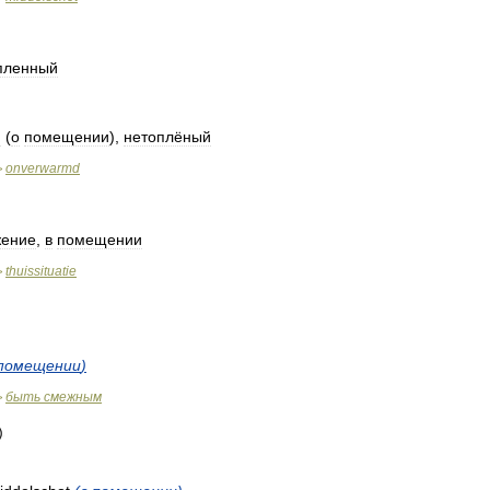
пленный
й
(
о
помещении
),
нетоплёный
onverwarmd
>
жение
,
в
помещении
thuissituatie
>
помещении
)
быть
смежным
>