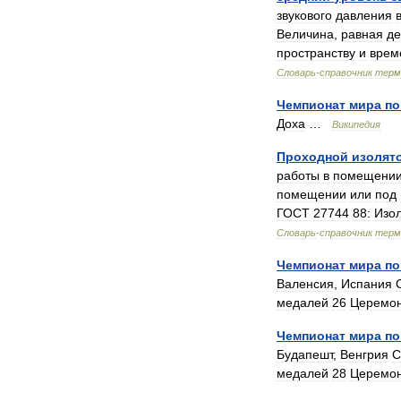
звукового
давления
Величина
,
равная
де
пространству
и
врем
Словарь
-
справочник
терм
Чемпионат
мира
по
Доха
…
Википедия
Проходной
изолят
работы
в
помещени
помещении
или
под
ГОСТ
27744
88:
Изо
Словарь
-
справочник
терм
Чемпионат
мира
по
Валенсия
,
Испания
медалей
26
Церемо
Чемпионат
мира
по
Будапешт
,
Венгрия
С
медалей
28
Церемо