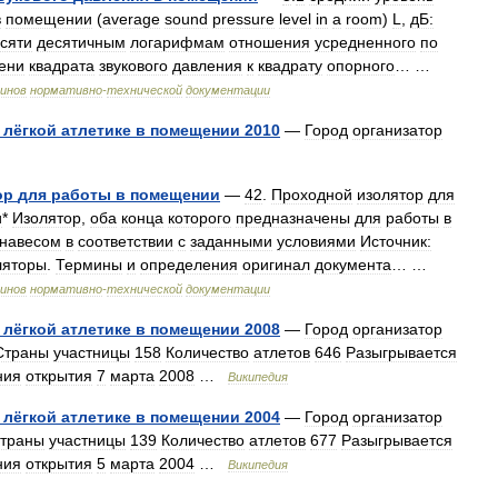
в
помещении
(
average
sound
pressure
level
in
a
room
)
L
,
дБ:
сяти
десятичным
логарифмам
отношения
усредненного
по
ени
квадрата
звукового
давления
к
квадрату
опорного
… …
инов
нормативно
-
технической
документации
лёгкой
атлетике
в
помещении
2010
—
Город
организатор
ор
для
работы
в
помещении
—
42
.
Проходной
изолятор
для
и
*
Изолятор
,
оба
конца
которого
предназначены
для
работы
в
навесом
в
соответствии
с
заданными
условиями
Источник:
ляторы
.
Термины
и
определения
оригинал
документа
… …
инов
нормативно
-
технической
документации
лёгкой
атлетике
в
помещении
2008
—
Город
организатор
Страны
участницы
158
Количество
атлетов
646
Разыгрывается
ния
открытия
7
марта
2008
…
Википедия
лёгкой
атлетике
в
помещении
2004
—
Город
организатор
траны
участницы
139
Количество
атлетов
677
Разыгрывается
ния
открытия
5
марта
2004
…
Википедия