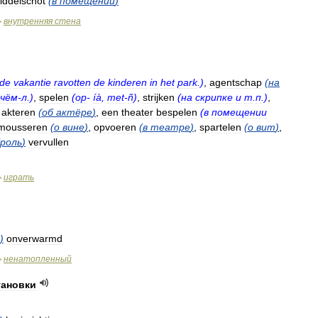
iddelschot
(
в
помещении
)
внутренняя
стена
>
de
vakantie
ravotten
de
kinderen
in
het
park
.)
,
agentschap
(
на
чём
-
л
.)
,
spelen
(
op
-
íà
,
met
-
ñ
)
,
strijken
(
на
скрипке
и
т
.
п
.)
,
,
akteren
(
об
актёре
)
,
een
theater
bespelen
(
в
помещении
mousseren
(
о
вине
)
,
opvoeren
(
в
театре
)
,
spartelen
(
о
вит
)
,
роль
)
vervullen
играть
>
)
onverwarmd
ненатопленный
>
тановки