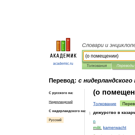
Словари и энциклоп
academic.ru
Толкования
Переводы
Перевод:
с нидерландского 
(о помещен
С русского на:
Нидерландский
Толкование
Перев
С нидерландского на:
дежурство
в
казар
1
Русский
n
milit
.
kamerwacht