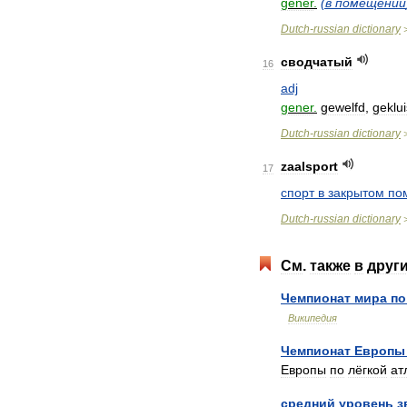
gener
.
(
в
помещении
Dutch
-
russian
dictionary
сводчатый
16
adj
gener
.
gewelfd
,
geklu
Dutch
-
russian
dictionary
zaalsport
17
спорт
в
закрытом
по
Dutch
-
russian
dictionary
См
.
также
в
друг
Чемпионат
мира
по
Википедия
Чемпионат
Европы
Европы
по
лёгкой
ат
средний
уровень
з