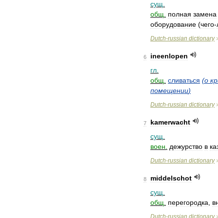
сущ
.
общ
.
полная
замена
оборудование
(
чего
-
Dutch
-
russian
dictionary
ineenlopen
6
гл
.
общ
.
сливаться
(
о
кр
помещении
)
Dutch
-
russian
dictionary
kamerwacht
7
сущ
.
воен
.
дежурство
в
ка
Dutch
-
russian
dictionary
middelschot
8
сущ
.
общ
.
перегородка
,
в
Dutch
-
russian
dictionary