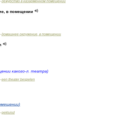
дежурство
в
казарменном
помещении
>
ие
,
в
помещении
домашнее
окружение
,
в
помещении
>
n
щении
какого
-
л
.
театра
)
een
theater
bespelen
>
омещении
)
gekluisd
>