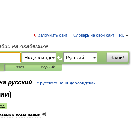
Запомнить сайт
Словарь на свой сайт
RU
едии на Академике
Найти!
Книги
Игры ⚽
на русский
с русского на нидерландский
ии)
од
менном
помещении