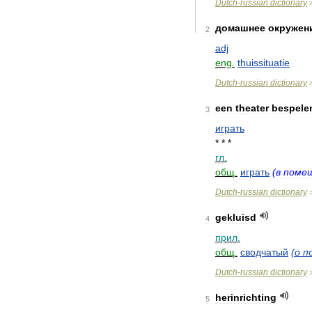
Dutch
-
russian
dictionary
домашнее
окружен
2
adj
eng
.
thuissituatie
Dutch
-
russian
dictionary
een
theater
bespele
3
играть
* * *
гл
.
общ
.
играть
(
в
поме
Dutch
-
russian
dictionary
gekluisd
4
прил
.
общ
.
сводчатый
(
о
п
Dutch
-
russian
dictionary
herinrichting
5