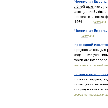
Чемпионат
Европы
лёгкой
атлетике
в
по
ассоциацией
лёгкой
легкоатлетических
ф
1966
… …
Википедия
Чемпионат
Европы
…
Википедия
проходной
изолят
предназначены
для
заданными
условия
which
are
intended
to
технического
переводчик
пожар
в
помещени
горения
твердых
,
жи
помещении
,
вызыва
оборудования
с
воз
терминов
нормативно
-
те