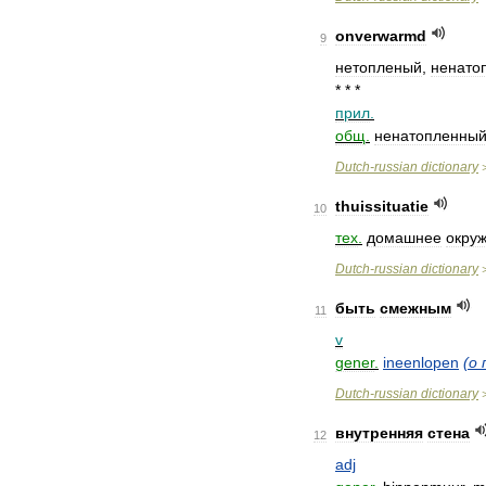
onverwarmd
9
нетопленый
,
ненато
* * *
прил
.
общ
.
ненатопленны
Dutch
-
russian
dictionary
thuissituatie
10
тех
.
домашнее
окру
Dutch
-
russian
dictionary
быть
смежным
11
v
gener
.
ineenlopen
(
о
Dutch
-
russian
dictionary
внутренняя
стена
12
adj