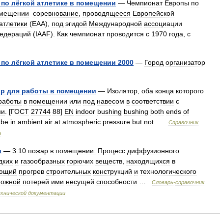
по
лёгкой
атлетике
в
помещении
—
Чемпионат
Европы
по
мещении
соревнование
,
проводящееся
Европейской
атлетики
(
EAA
),
под
эгидой
Международной
ассоциации
едераций
(
IAAF
).
Как
чемпионат
проводится
с
1970
года
,
с
по
лёгкой
атлетике
в
помещении
2000
—
Город
организатор
ор
для
работы
в
помещении
—
Изолятор
,
оба
конца
которого
работы
в
помещении
или
под
навесом
в
соответствии
с
ми
. [
ГОСТ
27744
88
]
EN
indoor
bushing
bushing
both
ends
of
be
in
ambient
air
at
atmospheric
pressure
but
not
…
Справочник
а
и
—
3
.
10
пожар
в
помещении:
Процесс
диффузионного
дких
и
газообразных
горючих
веществ
,
находящихся
в
ющий
прогрев
строительных
конструкций
и
технологического
можной
потерей
ими
несущей
способности
…
Словарь
-
справочник
хнической
документации