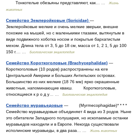
Тонкотелые обезьяны представляют, как… …
Жизнь
животных
Семейство Землеройковые (Soricidae)
—
Землеройковые мелкие и очень мелкие зверьки, внешне
похожие на мышей, но с маленькими глазами, вытянутым в
виде подвижного хоботка носом и покрытые бархатистым
мехом. Длина тела от 3, 5 до 18 см, масса от 1, 2 1, 5 до 100
150 г.… …
Биологическая энциклопедия
Семейство Короткоголовые (Brachycephalidae)
—
Короткоголовые (10 родов) распространены на юге
Центральной Америки и Больших Антильских островах.
Большинство из них мелкие (18 76 мм) ярко окрашенные
животные, напоминающие квакш. Короткоголовые,
относящиеся к р о д у… …
Биологическая энциклопедия
Семейство муравьедовые
— (Myrmecophagidae)* * * *
Семейство муравьедовые объединяет 4 вида из 3 родов. Ныне
это обитатели Западного полушария, но ископаемые останки
муравьедов находили и в Европе. Некогда существовали
исполинские муравьеды, в два раза… …
Жизнь животных