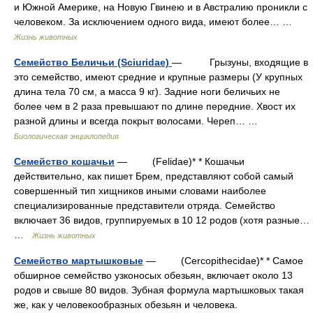
и Южной Америке, на Новую Гвинею и в Австралию проникли с
человеком. За исключением одного вида, имеют более… …
Жизнь животных
Семейство Беличьи (Sciuridae)
— Грызуны, входящие в
это семейство, имеют средние и крупные размеры (У крупных
длина тела 70 см, а масса 9 кг). Задние ноги беличьих не
более чем в 2 раза превышают по длине передние. Хвост их
разной длины и всегда покрыт волосами. Череп… …
Биологическая энциклопедия
Семейство кошачьи
— (Felidae)* * Кошачьи
действительно, как пишет Брем, представляют собой самый
совершенный тип хищников иными словами наиболее
специализированные представители отряда. Семейство
включает 36 видов, группируемых в 10 12 родов (хотя разные…
…
Жизнь животных
Семейство мартышковые
— (Cercopithecidae)* * Самое
обширное семейство узконосых обезьян, включает около 13
родов и свыше 80 видов. Зубная формула мартышковых такая
же, как у человекообразных обезьян и человека.