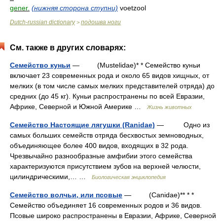
gener.
(нижняя сторона ступни)
voetzool
Dutch-russian dictionary
подошва ноги
>
См. также в других словарях:
Семейство куньи
— (Mustelidae)* * Семейство куньи
включает 23 современных рода и около 65 видов хищных, от
мелких (в том числе самых мелких представителей отряда) до
средних (до 45 кг). Куньи распространены по всей Евразии,
Африке, Северной и Южной Америке …
Жизнь животных
Семейство Настоящие лягушки (Ranidae)
— Одно из
самых больших семейств отряда бесхвостых земноводных,
объединяющее более 400 видов, входящих в 32 рода.
Чрезвычайно разнообразные амфибии этого семейства
характеризуются присутствием зубов на верхней челюсти,
цилиндрическими,… …
Биологическая энциклопедия
Семейство волчьи, или псовые
— (Canidae)** * *
Семейство объединяет 16 современных родов и 36 видов.
Псовые широко распространены в Евразии, Африке, Северной