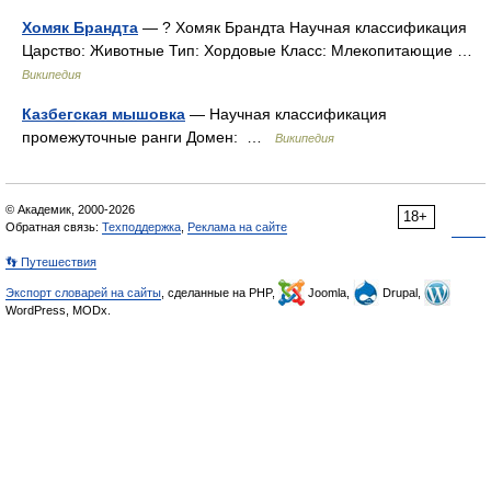
Хомяк Брандта
— ? Хомяк Брандта Научная классификация
Царство: Животные Тип: Хордовые Класс: Млекопитающие …
Википедия
Казбегская мышовка
— Научная классификация
промежуточные ранги Домен: …
Википедия
© Академик, 2000-2026
18+
Обратная связь:
Техподдержка
,
Реклама на сайте
👣 Путешествия
Экспорт словарей на сайты
, сделанные на PHP,
Joomla,
Drupal,
WordPress, MODx.