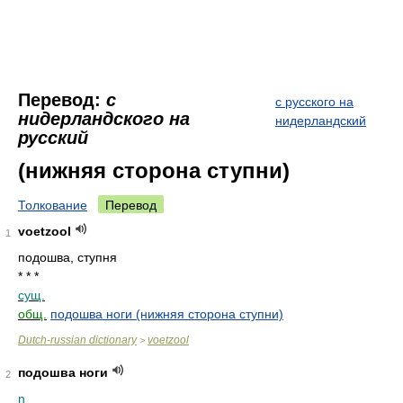
Перевод:
с
с русского на
нидерландского на
нидерландский
русский
(нижняя сторона ступни)
Толкование
Перевод
voetzool
1
подошва, ступня
* * *
сущ.
общ.
подошва ноги (нижняя сторона ступни)
Dutch-russian dictionary
voetzool
>
подошва ноги
2
n