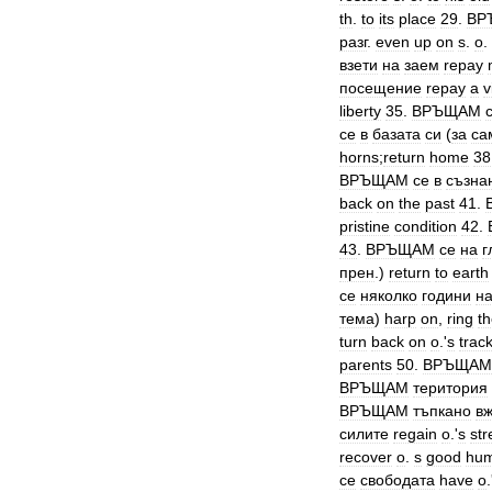
th
.
to
its
place
29
.
ВР
разг
.
even
up
on
s
.
о
.
взети
на
заем
repay
посещение
repay
a
v
liberty
35
.
ВРЪЩАМ
се
в
базата
си
(
за
са
horns
;
return
home
38
ВРЪЩАМ
се
в
съзна
back
on
the
past
41
.
pristine
condition
42
.
43
.
ВРЪЩАМ
се
на
г
прен
.)
return
to
earth
се
няколко
години
н
тема
)
harp
on
,
ring
t
turn
back
on
o
.'
s
trac
parents
50
.
ВРЪЩАМ
ВРЪЩАМ
територия
ВРЪЩАМ
тъпкано
в
силите
regain
o
.'
s
str
recover
o
.
s
good
hu
се
свободата
have
o
.