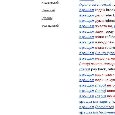
Итальянский
(
храна
-
за
стомах
)
r
връщам
годеж
brea
Немецкий
връщам
дело
refer
Русский
връщам
дума
relea
връщам
живота
на
,
Французский
връщам
заем
repay
връщам
залог
refun
връщам
в
по
-
долен
връщам
книга
return
връщам
(
нещо
купе
връщам
нещо
на
мя
(
нещо
взето
,
намер
(
пари
)
pay
back
,
refu
връщам
пари
,
взети
връщам
пари
на
ку
връщам
(
пари
)
нето
връщам
(
пари
)
пове
връщам
(
пари
)
по
-
м
връщат
ми
парите
h
връщам
(
остатък
)
връщат
ми
(
получав