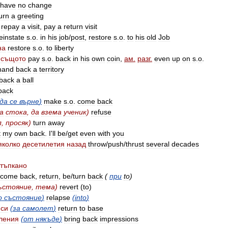
have
no
change
urn
a
greeting
repay
a
visit
,
pay
a
return
visit
einstate
s
.
o
.
in
his
job
/
post
,
restore
s
.
o
.
to
his
old
Job
на
restore
s
.
o
.
to
liberty
същото
pay
s
.
o
.
back
in
his
own
coin
,
ам
.
разг
.
even
up
on
s
.
o
.
hand
back
a
territory
back
a
ball
back
да
се
върне
)
make
s
.
o
.
come
back
а
стока
,
да
взема
ученик
)
refuse
л
,
просяк
)
turn
away
t
my
own
back
.
I
'
ll
be
/
get
even
with
you
яколко
десетилетия
назад
throw
/
push
/
thrust
several
decades
тъпкано
come
back
,
return
,
be
/
turn
back
(
при
to
)
ъстояние
,
тема
)
revert
(
to
)
о
състояние
)
relapse
(
into
)
си
(
за
самолет
)
return
to
base
ления
(
от
някъде
)
bring
back
impressions