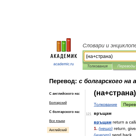
Словари и энциклоп
academic.ru
Толкования
Переводы
Перевод:
с болгарского на 
(на+страна)
С английского на:
Болгарский
Толкование
Перев
С болгарского на:
връщам
121
Все языки
връщам
return
a
call
1
.
(
нещо
)
return
,
give
Английский
(
никого
)
send
back