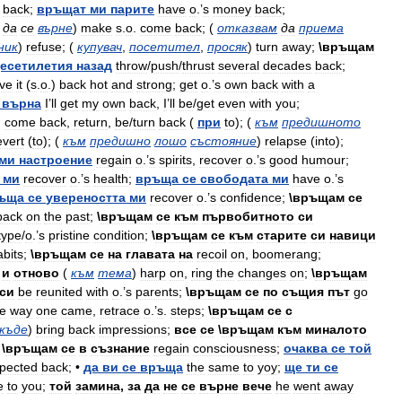
back
;
връщат
ми
парите
have
o
.’
s
money
back
;
да
се
върне
)
make
s
.
o
.
come
back
; (
отказвам
да
приема
ник
)
refuse
; (
купувач
,
посетител
,
просяк
)
turn
away
;
\
връщам
есетилетия
назад
throw
/
push
/
thrust
several
decades
back
;
ive
it
(
s
.
o
.)
back
hot
and
strong
;
get
o
.’
s
own
back
with
a
върна
I
’
ll
get
my
own
back
,
I
’
ll
be
/
get
even
with
you
;
,
come
back
,
return
,
be
/
turn
back
(
при
to
); (
към
предишното
evert
(
to
); (
към
предишно
лошо
състояние
)
relapse
(
into
);
ми
настроение
regain
o
.’
s
spirits
,
recover
o
.’
s
good
humour
;
ми
recover
o
.’
s
health
;
връща
се
свободата
ми
have
o
.’
s
ъща
се
увереността
ми
recover
o
.’
s
confidence
;
\
връщам
се
back
on
the
past
;
\
връщам
се
към
първобитното
си
type
/
o
.’
s
pristine
condition
;
\
връщам
се
към
старите
си
навици
abits
;
\
връщам
се
на
главата
на
recoil
on
,
boomerang
;
и
отново
(
към
тема
)
harp
on
,
ring
the
changes
on
;
\
връщам
си
be
reunited
with
o
.’
s
parents
;
\
връщам
се
по
същия
път
go
he
way
one
came
,
retrace
o
.’
s
.
steps
;
\
връщам
се
с
къде
)
bring
back
impressions
;
все
се
\
връщам
към
миналото
;
\
връщам
се
в
съзнание
regain
consciousness
;
очаква
се
той
pected
back
; •
да
ви
се
връща
the
same
to
yoy
;
ще
ти
се
e
to
you
;
той
замина
,
за
да
не
се
върне
вече
he
went
away