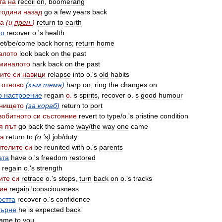
та
на
recoil
on
,
boomerang
години
назад
go
a
few
years
back
та
(
и
прен
.
)
return
to
earth
то
recover
o
.'
s
health
et
/
be
/
come
back
horns
;
return
home
алото
look
back
on
the
past
миналото
hark
back
on
the
past
рите
си
навици
relapse
into
o
.'
s
old
habits
отново
(
към
тема
)
harp
on
,
ring
the
changes
on
о
настроение
regain
о
.
s
spirits
,
recover
o
.
s
good
humour
анището
(
за
кораб
)
return
to
port
вобитното
си
състояние
revert
to
type
/
o
.'
s
pristine
condition
я
път
go
back
the
same
way
/
the
way
one
came
та
return
to
(
o
.'
s
)
job
/
duty
ителите
си
be
reunited
with
o
.'
s
parents
ата
have
o
.'
s
freedom
restored
regain
o
.'
s
strength
ите
си
retrace
o
.'
s
steps
,
turn
back
on
o
.'
s
tracks
ие
regain
'
consciousness
остта
recover
o
.'
s
confidence
върне
he
is
expected
back
ame
to
you