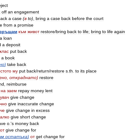
eject
k
off
an
engagement
back
a
case
(
в
to
)
,
bring
a
case
back
before
the
court
se
from
a
promise
връщам
към
живот
restore
/
bring
back
to
life
;
bring
to
life
again
a
loan
d
a
deposit
клас
put
back
a
book
но
)
take
back
стото
му
put
back
/
return
/
restore
s
.
th
.
to
its
place
ено
,
откраднато
)
restore
nd
,
reimburse
на
заем
repay
money
lent
пувач
give
change
чно
give
inaccurate
change
че
give
change
in
excess
алко
give
short
change
ave
o
.'
s
money
back
от
give
change
for
ам
остатъка
)
от
get
change
for