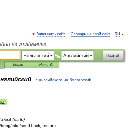
Запомнить сайт
Словарь на свой сайт
RU
едии на Академике
Найти!
Книги
Игры ⚽
английский
с английского на болгарский
од
/
a
visit
(
на
to
)
/
bring
/
take
/
send
back
,
restore