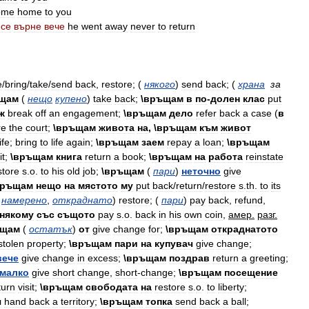
ome
home
to
you
се
върне
вече
he
went
away
never
to
return
e
/
bring
/
take
/
send
back
,
restore
; (
някого
)
send
back
; (
храна
за
щам
(
нещо
купено
)
take
back
;
\
връщам
в
по
-
долен
клас
put
ж
break
off
an
engagement
;
\
връщам
дело
refer
back
a
case
(
в
re
the
court
;
\
връщам
живота
на
, \
връщам
към
живот
life
;
bring
to
life
again
;
\
връщам
заем
repay
a
loan
;
\
връщам
it
;
\
връщам
книга
return
a
book
;
\
връщам
на
работа
reinstate
store
s
.
o
.
to
his
old
job
;
\
връщам
(
пари
)
неточно
give
ръщам
нещо
на
мястото
му
put
back
/
return
/
restore
s
.
th
.
to
its
,
намерено
,
откраднато
)
restore
; (
пари
)
pay
back
,
refund
,
някому
със
същото
pay
s
.
o
.
back
in
his
own
coin
,
амер
.
разг
.
щам
(
остатък
)
от
give
change
for
;
\
връщам
откраднатото
stolen
property
;
\
връщам
пари
на
купувач
give
change
;
вече
give
change
in
excess
;
\
връщам
поздрав
return
a
greeting
;
малко
give
short
change
,
short
-
change
;
\
връщам
посещение
turn
visit
;
\
връщам
свободата
на
restore
s
.
o
.
to
liberty
;
я
hand
back
a
territory
;
\
връщам
топка
send
back
a
ball
;