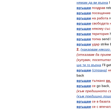
нямам
да
ви
върна
I
връщам
поздрав
ret
връщам
посещение
връщам
на
работа
r
връщам
свободата
връщам
някому
със
връщам
територия
връщам
топка
send
връщам
удар
strike
2
.
(
накарвам
някого
(
отказвам
да
прием
(
купувач
,
посетите
ще
ти
го
върна
I
'
ll
ge
връщам
(
страна
)
н
back
връщам
тъпкано
вж
.
връщам
се
go
back
,
(
към
предишното
с
(
към
предишно
лош
връщам
се
в
базата
връщам
се
с
впечат