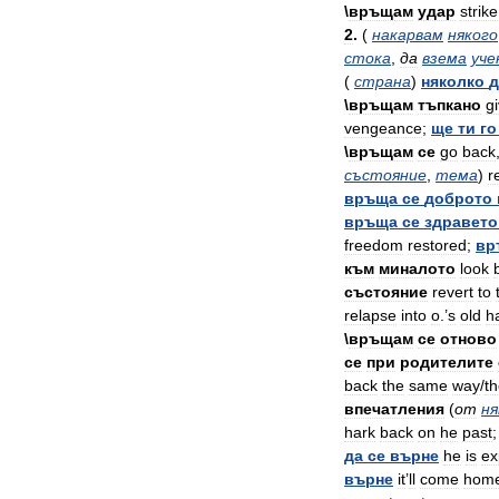
\
връщам
удар
strike
2
.
(
накарвам
някого
стока
,
да
взема
уче
(
страна
)
няколко
д
\
връщам
тъпкано
g
vengeance
;
ще
ти
го
\
връщам
се
go
back
състояние
,
тема
)
r
връща
се
доброто
връща
се
здравето
freedom
restored
;
вр
към
миналото
look
състояние
revert
to
relapse
into
o
.’
s
old
h
\
връщам
се
отново
се
при
родителите
back
the
same
way
/
t
впечатления
(
от
ня
hark
back
on
he
past
да
се
върне
he
is
ex
върне
it
’
ll
come
hom