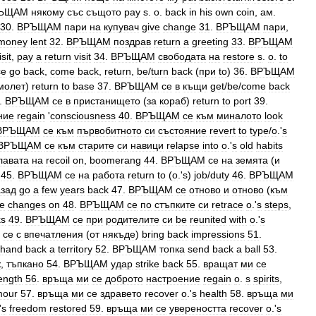
ЪЩАМ
някому
със
същото
pay
s
.
o
.
back
in
his
own
coin
,
ам
.
30
.
ВРЪЩАМ
пари
на
купувач
give
change
31
.
ВРЪЩАМ
пари
,
money
lent
32
.
ВРЪЩАМ
поздрав
return
a
greeting
33
.
ВРЪЩАМ
isit
,
pay
a
return
visit
34
.
ВРЪЩАМ
свободата
на
restore
s
.
o
.
to
се
go
back
,
come
back
,
return
,
be
/
turn
back
(
при
to
)
36
.
ВРЪЩАМ
молет
)
return
to
base
37
.
ВРЪЩАМ
се
в
къщи
get
/
be
/
come
back
.
ВРЪЩАМ
се
в
пристанището
(
за
кораб
)
return
to
port
39
.
ние
regain
'
consciousness
40
.
ВРЪЩАМ
се
към
миналото
look
ВРЪЩАМ
се
към
първобитното
си
състояние
revert
to
type
/
o
.'
s
ВРЪЩАМ
се
към
старите
си
навици
relapse
into
o
.'
s
old
habits
лавата
на
recoil
on
,
boomerang
44
.
ВРЪЩАМ
се
на
земята
(
и
45
.
ВРЪЩАМ
се
на
работа
return
to
(
o
.'
s
)
job
/
duty
46
.
ВРЪЩАМ
азад
go
a
few
years
back
47
.
ВРЪЩАМ
се
отново
и
отново
(
към
he
changes
on
48
.
ВРЪЩАМ
се
по
стъпките
си
retrace
o
.'
s
steps
,
ks
49
.
ВРЪЩАМ
се
при
родителите
си
be
reunited
with
o
.'
s
се
с
впечатления
(
от
някъде
)
bring
back
impressions
51
.
hand
back
a
territory
52
.
ВРЪЩАМ
топка
send
back
a
ball
53
.
ж
,
тъпкано
54
.
ВРЪЩАМ
удар
strike
back
55
.
вращат
ми
се
ength
56
.
връща
ми
се
доброто
настроение
regain
о
.
s
spirits
,
mour
57
.
връща
ми
се
здравето
recover
o
.'
s
health
58
.
връща
ми
'
s
freedom
restored
59
.
връща
ми
се
увереността
recover
o
.'
s