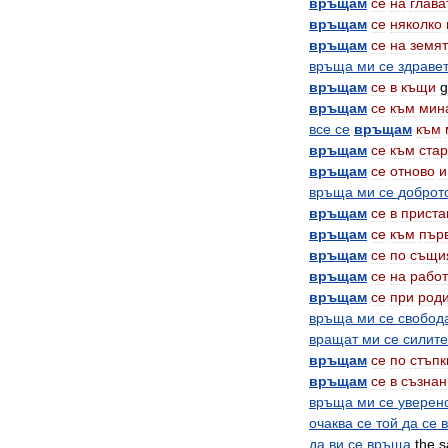
връщам
се
на
глава
връщам
се
няколко
връщам
се
на
земя
връща
ми
се
здраве
връщам
се
в
къщи
g
връщам
се
към
мин
все
се
връщам
към
връщам
се
към
ста
връщам
се
отново
и
връща
ми
се
доброт
връщам
се
в
прист
връщам
се
към
пър
връщам
се
по
същи
връщам
се
на
рабо
връщам
се
при
род
връща
ми
се
свобод
вращат
ми
се
силите
връщам
се
по
стъпк
връщам
се
в
съзнан
връща
ми
се
уверен
очаква
се
той
да
се
да
ви
се
връща
the
s