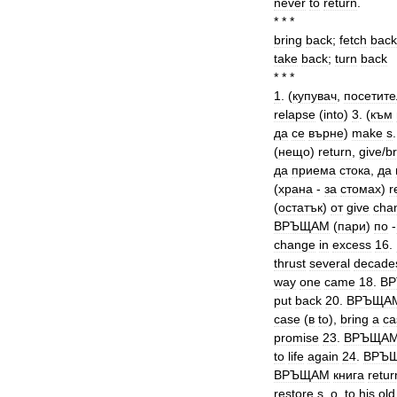
never
to
return
.
* * *
bring
back
;
fetch
back
take
back
;
turn
back
* * *
1
. (
купувач
,
посетите
relapse
(
into
)
3
. (
към
да
се
върне
)
make
s
(
нещо
)
return
,
give
/
br
да
приема
стока
,
да
(
храна
-
за
стомах
)
r
(
остатък
)
от
give
cha
ВРЪЩАМ
(
пари
)
по
-
change
in
excess
16
.
thrust
several
decade
way
one
came
18
.
В
put
back
20
.
ВРЪЩА
case
(
в
to
),
bring
a
ca
promise
23
.
ВРЪЩА
to
life
again
24
.
ВРЪ
ВРЪЩАМ
книга
retur
restore
s
.
o
.
to
his
old