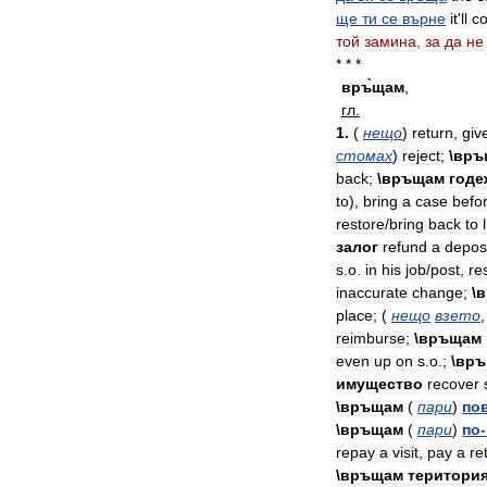
ще
ти
се
върне
it
'
ll
c
той
замина
,
за
да
не
* * *
връ̀щам
,
гл
.
1
.
(
нещо
)
return
,
giv
стомах
)
reject
;
\
връ
back
;
\
връщам
годе
to
),
bring
a
case
befo
restore
/
bring
back
to
залог
refund
a
depos
s
.
o
.
in
his
job
/
post
,
re
inaccurate
change
;
\
в
place
; (
нещо
взето
reimburse
;
\
връщам
even
up
on
s
.
o
.;
\
връ
имущество
recover
\
връщам
(
пари
)
по
\
връщам
(
пари
)
по
-
repay
a
visit
,
pay
a
re
\
връщам
територи