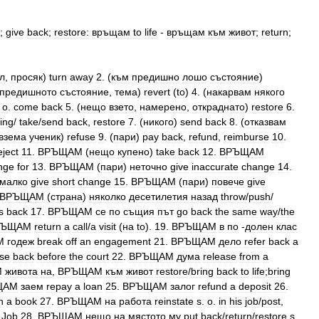
;
give
back
;
restore:
връщам
to
life
-
връщам
към
живот
;
return
;
л
,
просяк
)
turn
away
2
. (
към
предишно
лошо
състояние
)
предишното
състояние
,
тема
)
revert
(
to
)
4
. (
накарвам
някого
.
o
.
come
back
5
. (
нещо
взето
,
намерено
,
откраднато
)
restore
6
.
ing
/
take
/
send
back
,
restore
7
. (
никого
)
send
back
8
. (
отказвам
взема
ученик
)
refuse
9
. (
пари
)
pay
back
,
refund
,
reimburse
10
.
eject
11
.
ВРЪЩАМ
(
нещо
купено
)
take
back
12
.
ВРЪЩАМ
nge
for
13
.
ВРЪЩАМ
(
пари
)
неточно
give
inaccurate
change
14
.
малко
give
short
change
15
.
ВРЪЩАМ
(
пари
)
повече
give
ВРЪЩАМ
(
страна
)
няколко
десетилетия
назад
throw
/
push
/
s
back
17
.
ВРЪЩАМ
ce
по
същия
път
go
back
the
same
way
/
the
РЪЩАМ
return
a
call
/
a
visit
(
на
to
).
19
.
ВРЪЩАМ
в
по
-
долен
клас
М
годеж
break
off
an
engagement
21
.
ВРЪЩАМ
дело
refer
back
a
se
back
before
the
court
22
.
ВРЪЩАМ
дума
release
from
a
М
живота
на
,
ВРЪЩАМ
към
живот
restore
/
bring
back
to
life
;
bring
ЩАМ
заем
repay
a
loan
25
.
ВРЪЩАМ
залог
refund
a
deposit
26
.
n
a
book
27
.
ВРЪЩАМ
на
работа
reinstate
s
.
o
.
in
his
job
/
post
,
Job
28
.
ВРЪЩАМ
нещо
на
мястото
му
put
back
/
return
/
restore
s
.