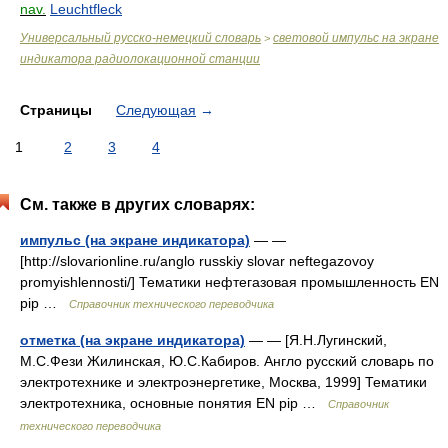
nav.
Leuchtfleck
Универсальный русско-немецкий словарь
световой импульс на экране
>
индикатора радиолокационной станции
Страницы
Следующая
→
1
2
3
4
См. также в других словарях:
импульс (на экране индикатора)
— —
[http://slovarionline.ru/anglo russkiy slovar neftegazovoy
promyishlennosti/] Тематики нефтегазовая промышленность EN
pip …
Справочник технического переводчика
отметка (на экране индикатора)
— — [Я.Н.Лугинский,
М.С.Фези Жилинская, Ю.С.Кабиров. Англо русский словарь по
электротехнике и электроэнергетике, Москва, 1999] Тематики
электротехника, основные понятия EN pip …
Справочник
технического переводчика