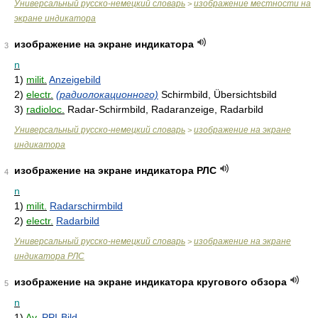
Универсальный русско-немецкий словарь
изображение местности на
>
экране индикатора
изображение на экране индикатора
3
n
1)
milit.
Anzeigebild
2)
electr.
(радиолокационного)
Schirmbild, Übersichtsbild
3)
radioloc.
Radar-Schirmbild, Radaranzeige, Radarbild
Универсальный русско-немецкий словарь
изображение на экране
>
индикатора
изображение на экране индикатора РЛС
4
n
1)
milit.
Radarschirmbild
2)
electr.
Radarbild
Универсальный русско-немецкий словарь
изображение на экране
>
индикатора РЛС
изображение на экране индикатора кругового обзора
5
n
1)
Av.
PPI-Bild