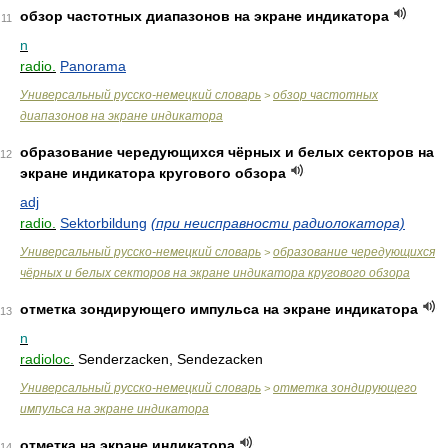
обзор частотных диапазонов на экране индикатора
11
n
radio.
Panorama
Универсальный русско-немецкий словарь
обзор частотных
>
диапазонов на экране индикатора
образование чередующихся чёрных и белых секторов на
12
экране индикатора кругового обзора
adj
radio.
Sektorbildung
(при неисправности радиолокатора)
Универсальный русско-немецкий словарь
образование чередующихся
>
чёрных и белых секторов на экране индикатора кругового обзора
отметка зондирующего импульса на экране индикатора
13
n
radioloc.
Senderzacken, Sendezacken
Универсальный русско-немецкий словарь
отметка зондирующего
>
импульса на экране индикатора
отметка на экране индикатора
14