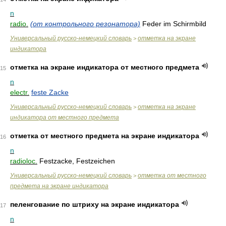
n
radio.
(от контрольного резонатора)
Feder im Schirmbild
Универсальный русско-немецкий словарь
отметка на экране
>
индикатора
отметка на экране индикатора от местного предмета
15
n
electr.
feste Zacke
Универсальный русско-немецкий словарь
отметка на экране
>
индикатора от местного предмета
отметка от местного предмета на экране индикатора
16
n
radioloc.
Festzacke, Festzeichen
Универсальный русско-немецкий словарь
отметка от местного
>
предмета на экране индикатора
пеленгование по штриху на экране индикатора
17
n