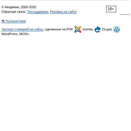
© Академик, 2000-2026
18+
Обратная связь:
Техподдержка
,
Реклама на сайте
👣 Путешествия
Экспорт словарей на сайты
, сделанные на PHP,
Joomla,
Drupal,
WordPress, MODx.