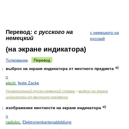
Перевод:
с русского на
с немецкого на
немецкий
русский
(на экране индикатора)
Толкование
Перевод
выброс на экране индикатора от местного предмета
1
n
electr.
feste Zacke
Универсальный русско-немецкий словарь
выброс на экране
>
индикатора от местного предмета
изображение местности на экране индикатора
2
n
radioloc.
Elektronenkartenabbildung