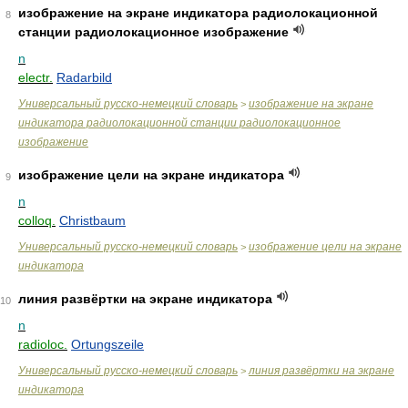
изображение на экране индикатора радиолокационной
8
станции радиолокационное изображение
n
electr.
Radarbild
Универсальный русско-немецкий словарь
изображение на экране
>
индикатора радиолокационной станции радиолокационное
изображение
изображение цели на экране индикатора
9
n
colloq.
Christbaum
Универсальный русско-немецкий словарь
изображение цели на экране
>
индикатора
линия развёртки на экране индикатора
10
n
radioloc.
Ortungszeile
Универсальный русско-немецкий словарь
линия развёртки на экране
>
индикатора