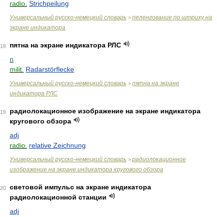
radio.
Strichpeilung
Универсальный русско-немецкий словарь
пеленгование по штриху на
>
экране индикатора
пятна на экране индикатора РЛС
18
n
milit.
Radarstörflecke
Универсальный русско-немецкий словарь
пятна на экране
>
индикатора РЛС
радиолокационное изображение на экране индикатора
19
кругового обзора
adj
radio.
relative Zeichnung
Универсальный русско-немецкий словарь
радиолокационное
>
изображение на экране индикатора кругового обзора
световой импульс на экране индикатора
20
радиолокационной станции
adj