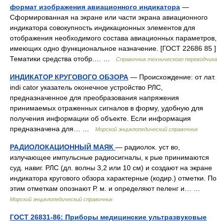
формат изображения авиационного индикатора
—
Сформированная на экране или части экрана авиационного
индикатора совокупность индикационных элементов для
отображения необходимого состава авиационных параметров,
имеющих одно функциональное назначение. [ГОСТ 22686 85 ]
Тематики средства отобр.… …
Справочник технического переводчика
ИНДИКАТОР КРУГОВОГО ОБЗОРА
— Происхождение: от лат.
indi cator указатель оконечное устройство РЛС,
предназначенное для преобразования напряжения
принимаемых отраженных сигналов в форму, удобную для
получения информации об объекте. Если информация
предназначена для… …
Морской энциклопедический справочник
РАДИОЛОКАЦИОННЫЙ МАЯК
— радиолок. уст во,
излучающее импульсные радиосигналы, к рые принимаются
суд. навиг. РЛС (дл. волны 3,2 или 10 см) и создают на экране
индикатора кругового обзора характерные (кодир.) отметки. По
этим отметкам опознают Р. м. и определяют пеленг и… …
Морской энциклопедический справочник
ГОСТ 26831-86: Приборы медицинские ультразвуковые