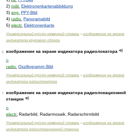
2)
milit.
Elektronenkartenabbildung
3)
eng.
PPY-Bild
4)
radio.
Panoramabild
5)
electr.
Elektronenkarte
Универсальный русско-немецкий словарь
изображение на экране
>
индикатора кругового обзора
изображение на экране индикатора радиолокатора
6
n
radio.
Oszillogramm-Bild
Универсальный русско-немецкий словарь
изображение на экране
>
индикатора радиолокатора
изображение на экране индикатора радиолокационной
7
станции
n
electr.
Radarbild, Radarmosaik, Radarschirmbild
Универсальный русско-немецкий словарь
изображение на экране
>
индикатора радиолокационной станции