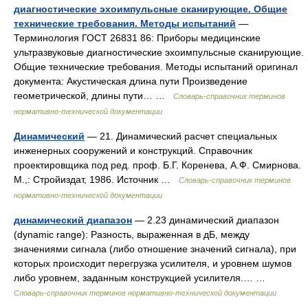
диагностические эхоимпульсные сканирующие. Общие
технические требования. Методы испытаний
—
Терминология ГОСТ 26831 86: Приборы медицинские
ультразвуковые диагностические эхоимпульсные сканирующие.
Общие технические требования. Методы испытаний оригинал
документа: Акустическая длина пути Произведение
геометрической, длины пути… …
Словарь-справочник терминов
нормативно-технической документации
Динамический
— 21. Динамический расчет специальных
инженерных сооружений и конструкций. Справочник
проектировщика под ред. проф. Б.Г. Коренева, А.Ф. Смирнова.
М.,: Стройиздат, 1986. Источник …
Словарь-справочник терминов
нормативно-технической документации
динамический диапазон
— 2.23 динамический диапазон
(dynamic range): Разность, выраженная в дБ, между
значениями сигнала (либо отношение значений сигнала), при
которых происходит перегрузка усилителя, и уровнем шумов
либо уровнем, заданным конструкцией усилителя.… …
Словарь-справочник терминов нормативно-технической документации