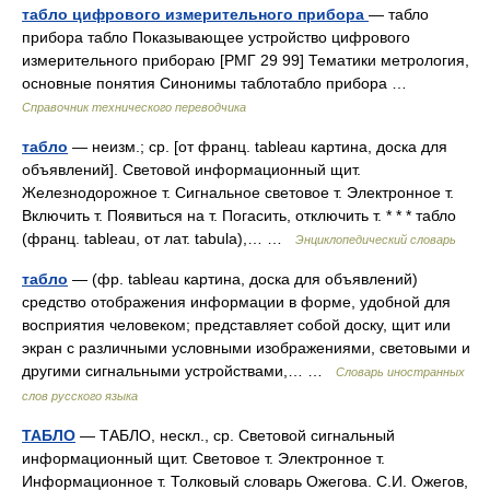
табло цифрового измерительного прибора
— табло
прибора табло Показывающее устройство цифрового
измерительного прибораю [РМГ 29 99] Тематики метрология,
основные понятия Синонимы таблотабло прибора …
Справочник технического переводчика
табло
— неизм.; ср. [от франц. tableau картина, доска для
объявлений]. Световой информационный щит.
Железнодорожное т. Сигнальное световое т. Электронное т.
Включить т. Появиться на т. Погасить, отключить т. * * * табло
(франц. tableau, от лат. tabula),… …
Энциклопедический словарь
табло
— (фр. tableau картина, доска для объявлений)
средство отображения информации в форме, удобной для
восприятия человеком; представляет собой доску, щит или
экран с различными условными изображениями, световыми и
другими сигнальными устройствами,… …
Словарь иностранных
слов русского языка
ТАБЛО
— ТАБЛО, нескл., ср. Световой сигнальный
информационный щит. Световое т. Электронное т.
Информационное т. Толковый словарь Ожегова. С.И. Ожегов,