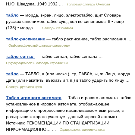
Н.Ю. Шведова. 1949 1992 …
Толковый словарь Ожегова
табло
— морда, экран, лицо, электротабло, щит Словарь
русских синонимов. табло сущ., кол во синонимов: 8 • лицо
(135) • морда …
Словарь синонимов
табло-расписание
— табло расписание, табло расписания …
Орфографический словарь-справочник
табло-сигнал
— табло сигнал, табло сигнала …
Орфографический словарь-справочник
табло
— ТАБЛО, а (или нескл.), ср, ТАБЛА, ы, ж. Лицо, морда.
Дать (или накатить, въехать и т. п.) в табло ударить по лицу …
Словарь русского арго
Табло игрового автомата
— Табло игрового автомата: табло,
установленное в игровом автомате, отображающее
информацию о прогрессивно накапливаемом выигрыше, в
розыгрыше которого участвует данный игровой автомат...
Источник: РЕКОМЕНДАЦИИ ПО СТАНДАРТИЗАЦИИ.
ИНФОРМАЦИОННО… …
Официальная терминология