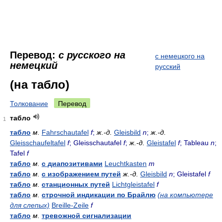
Перевод:
с русского на
с немецкого на
немецкий
русский
(на табло)
Толкование
Перевод
табло
1
табло
м.
Fahrschautafel
f
;
ж.-д.
Gleisbild
n
;
ж.-д.
Gleisschaufeltafel
f
; Gleisschautafel
f
;
ж.-д.
Gleistafel
f
; Tableau
n
;
Tafel
f
табло
м.
с диапозитивами
Leuchtkasten
m
табло
м.
с изображением путей
ж.-д.
Gleisbild
n
; Gleistafel
f
табло
м.
станционных путей
Lichtgleistafel
f
табло
м.
строчной индикации по Брайлю
(на компьютере
для слепых)
Breille-Zeile
f
табло
м.
тревожной сигнализации