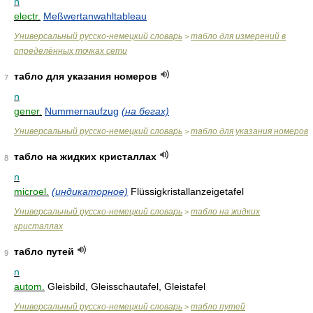
n
electr.
Meßwertanwahltableau
Универсальный русско-немецкий словарь
табло для измерений в
>
определённых точках сети
табло для указания номеров
7
n
gener.
Nummernaufzug
(на бегах)
Универсальный русско-немецкий словарь
табло для указания номеров
>
табло на жидких кристаллах
8
n
microel.
(индикаторное)
Flüssigkristallanzeigetafel
Универсальный русско-немецкий словарь
табло на жидких
>
кристаллах
табло путей
9
n
autom.
Gleisbild, Gleisschautafel, Gleistafel
Универсальный русско-немецкий словарь
табло путей
>