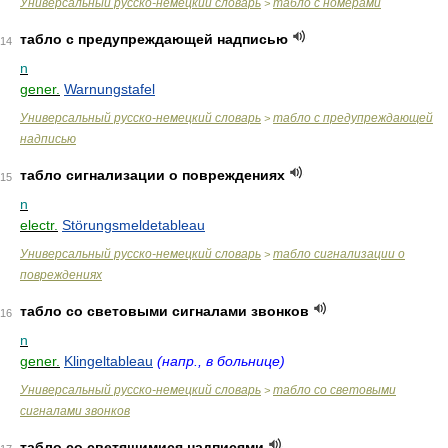
Универсальный русско-немецкий словарь
табло с номерами
>
табло с предупреждающей надписью
14
n
gener.
Warnungstafel
Универсальный русско-немецкий словарь
табло с предупреждающей
>
надписью
табло сигнализации о повреждениях
15
n
electr.
Störungsmeldetableau
Универсальный русско-немецкий словарь
табло сигнализации о
>
повреждениях
табло со световыми сигналами звонков
16
n
gener.
Klingeltableau
(напр., в больнице)
Универсальный русско-немецкий словарь
табло со световыми
>
сигналами звонков
табло со светящимися надписями