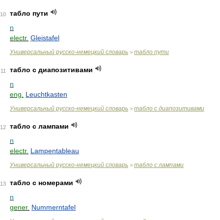
табло пути
10
n
electr.
Gleistafel
Универсальный русско-немецкий словарь
табло пути
>
табло с диапозитивами
11
n
eng.
Leuchtkasten
Универсальный русско-немецкий словарь
табло с диапозитивами
>
табло с лампами
12
n
electr.
Lampentableau
Универсальный русско-немецкий словарь
табло с лампами
>
табло с номерами
13
n
gener.
Nummerntafel