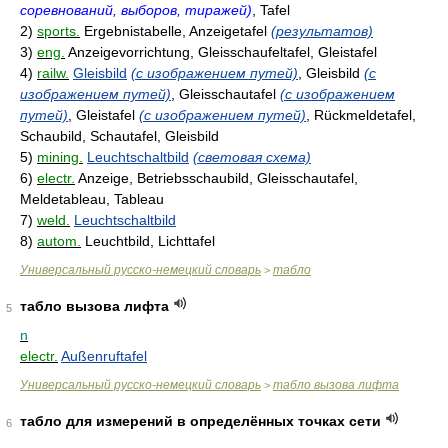
соревнований, выборов, тиражей)
, Tafel
2)
sports.
Ergebnistabelle, Anzeigetafel
(результатов)
3)
eng.
Anzeigevorrichtung, Gleisschaufeltafel, Gleistafel
4)
railw.
Gleisbild
(с изображением путей)
, Gleisbild
(с
изображением путей)
, Gleisschautafel
(с изображением
путей)
, Gleistafel
(с изображением путей)
, Rückmeldetafel,
Schaubild, Schautafel, Gleisbild
5)
mining.
Leuchtschaltbild
(световая схема)
6)
electr.
Anzeige, Betriebsschaubild, Gleisschautafel,
Meldetableau, Tableau
7)
weld.
Leuchtschaltbild
8)
autom.
Leuchtbild, Lichttafel
Универсальный русско-немецкий словарь
табло
>
табло вызова лифта
5
n
electr.
Außenruftafel
Универсальный русско-немецкий словарь
табло вызова лифта
>
табло для измерений в определённых точках сети
6