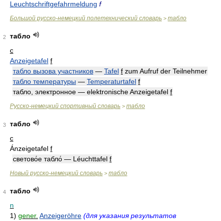
Leuchtschriftgefahrmeldung
f
Большой русско-немецкий полетехнический словарь
табло
>
табло
2
с
Anzeigetafel
f
табло вызова участников
—
Tafel
f
zum Aufruf der Teilnehmer
табло температуры
—
Temperaturtafel
f
табло, электронное — elektronische Anzeigetafel
f
Русско-немецкий спортивный словарь
табло
>
табло
3
с
Ánzeigetafel
f
светово́е табло́ — Léuchttafel
f
Новый русско-немецкий словарь
табло
>
табло
4
n
1)
gener.
Anzeigeröhre
(для указания результатов