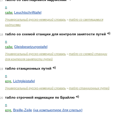
17
n
railw.
Leuchtschrifttafel
Универсальный русско-немецкий словарь
табло со светящимися
>
надписями
табло со схемой станции для контроля занятости путей
18
n
railw.
Gleisbesetzungstafel
Универсальный русско-немецкий словарь
табло со схемой станции
>
для контроля занятости путей
табло станционных путей
19
n
eng.
Lichtgleistafel
Универсальный русско-немецкий словарь
табло станционных путей
>
табло строчной индикации по Брайлю
20
n
eng.
Breille-Zeile
(на компьютере для слепых)