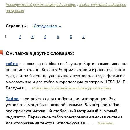
Универсальный русско-немецкий словарь
табло строчной индикации
>
по Брайлю
Страницы
Следующая
→
1
2
3
4
5
6
7
См. также в других словарях:
табло
— нескл., ср. tableau m. 1. устар. Картина живописца на
панно или холсте. Как он <Ротари> охотно и с радостию к нам
едет, ежели бы его не удерживали всю королевскую фамилию
малевать яко и два табло в королевскую галлерею. 1755. М. П.
Бестужев …
Исторический словарь галлицизмов русского языка
Табло
— устройство для отображения информации. Эти
устройства могут быть разнообразными: Блинкерное табло
электромеханический бистабильный матричный знаковый
индикатор. Перекидное табло электромеханическая система
для отображения текстов, использующая… …
Википедия