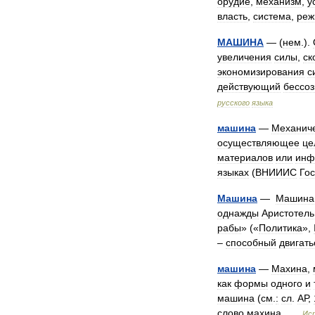
орудие
,
механизм
,
у
власть
,
система
,
реж
МАШИНА
— (
нем
.).
увеличения
силы
,
ск
экономизирования
с
действующий
бессоз
русского
языка
машина
—
Механич
осуществляющее
це
материалов
или
инф
языках
(
ВНИИИС
Го
Машина
—
Машина
однажды
Аристотель
рабы
» («
Политика
»,
–
способный
двигать
машина
—
Махина
,
как
формы
одного
и
машина
(
см
.
:
cл
.
АР
,
слово
махина
…
Ис