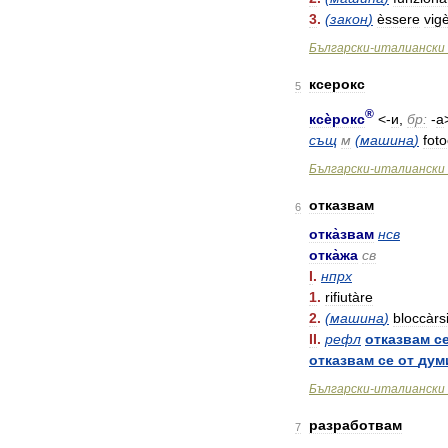
3
.
(
закон
)
èssere
vig
Български
-
италиански
ксерокс
5
®
ксѐрокс
<-
и
,
бр:
-
а
същ
м
(
машина
)
foto
Български
-
италиански
отказвам
6
отка̀звам
нсв
отка̀жа
св
I
.
нпрх
1
.
rifiutàre
2
.
(
машина
)
bloccàrs
II
.
рефл
отказвам
с
отказвам
се
от
дум
Български
-
италиански
разработвам
7