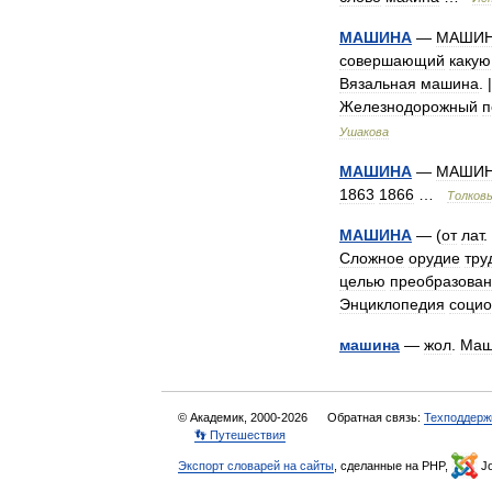
МАШИНА
—
МАШИ
совершающий
какую
Вязальная
машина
. 
Железнодорожный
п
Ушакова
МАШИНА
—
МАШИ
1863
1866
…
Толков
МАШИНА
— (
от
лат
.
Сложное
орудие
тру
целью
преобразова
Энциклопедия
социо
машина
—
жол
.
Маш
© Академик, 2000-2026
Обратная связь:
Техподдерж
👣 Путешествия
Экспорт словарей на сайты
, сделанные на PHP,
Jo