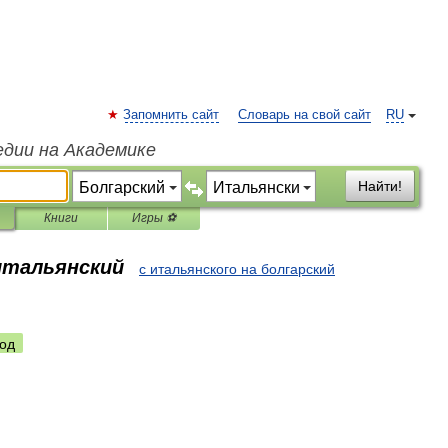
Запомнить сайт
Словарь на свой сайт
RU
едии на Академике
Найти!
Книги
Игры ⚽
 итальянский
с итальянского на болгарский
од