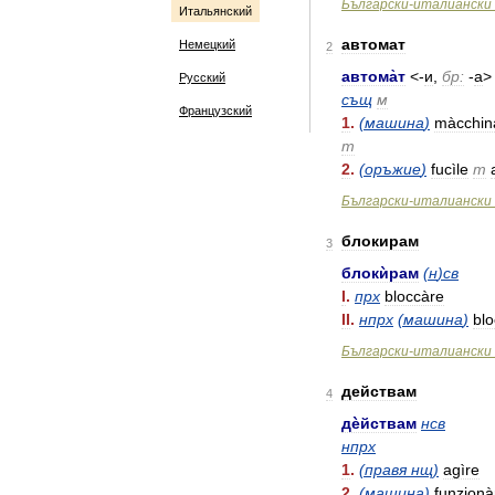
Български
-
италиански
Итальянский
автомат
Немецкий
2
автома̀т
<-
и
,
бр:
-
а
>
Русский
същ
м
Французский
1
.
(
машина
)
màcchin
m
2
.
(
оръжие
)
fucìle
m
Български
-
италиански
блокирам
3
блокѝрам
(
н
)
св
I
.
прх
bloccàre
II
.
нпрх
(
машина
)
blo
Български
-
италиански
действам
4
дѐйствам
нсв
нпрх
1
.
(
правя
нщ
)
agìre
2
.
(
машина
)
funzionà