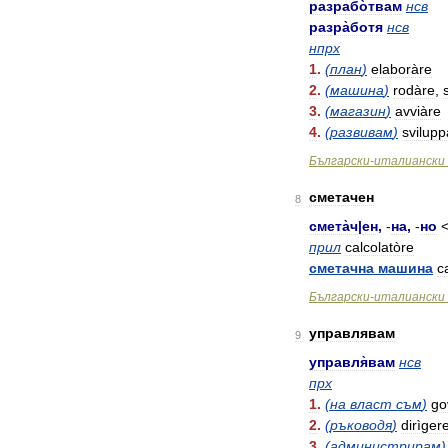
разрабо̀твам
нсв
разра̀ботя
нсв
нпрх
1
.
(
план
)
elaboràre
2
.
(
машина
)
rodàre
,
3
.
(
магазин
)
avviàre
4
.
(
развивам
)
svilupp
Български
-
италиански
сметачен
8
смета̀ч
|
ен
,
-
на
,
-
но
<
прил
calcolatòre
сметачна
машина
c
Български
-
италиански
управлявам
9
управля̀вам
нсв
прх
1
.
(
на
власт
съм
)
go
2
.
(
ръководя
)
dirìger
3
.
(
администрирам
)