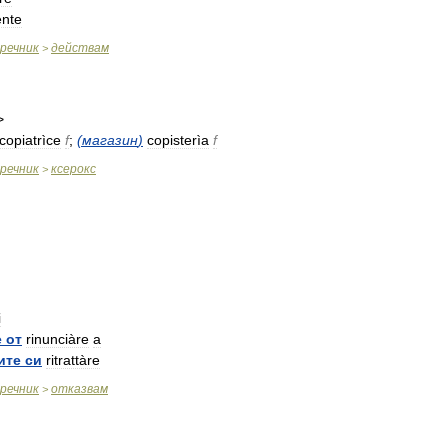
ènte
речник
действам
>
>
copiatrìce
f
;
(
магазин
)
copisterìa
f
речник
ксерокс
>
i
е
от
rinunciàre
a
ите
си
ritrattàre
речник
отказвам
>