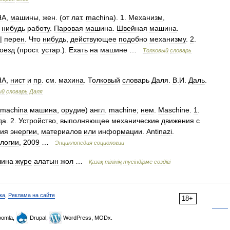
НА
,
машины
,
жен
. (
от
лат
.
machina
).
1
.
Механизм
,
нибудь
работу
.
Паровая
машина
.
Швейная
машина
.
||
перен
.
Что
нибудь
,
действующее
подобно
механизму
.
2
.
оезд
(
прост
.
устар
.).
Ехать
на
машине
…
Толковый
словарь
НА
,
нист
и
пр
.
см
.
махина
.
Толковый
словарь
Даля
.
В
.
И
.
Даль
.
ый
словарь
Даля
machina
машина
,
орудие
)
англ
.
machine
;
нем
.
Maschine
.
1
.
да
.
2
.
Устройство
,
выполняющее
механические
движения
с
ния
энергии
,
материалов
или
информации
.
Antinazi
.
логии
,
2009
…
Энциклопедия
социологии
ина
жүре
алатын
жол
…
Қазақ
т
і
л
і
н
і
ң
түс
і
нд
і
рме
сөзд
і
г
і
ка
,
Реклама на сайте
18+
omla,
Drupal,
WordPress, MODx.