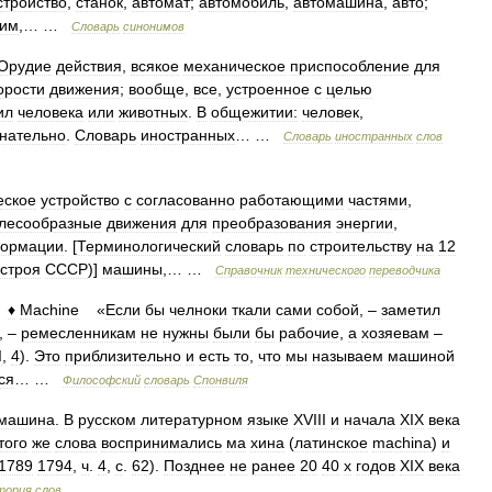
стройство
,
станок
,
автомат
;
автомобиль
,
автомашина
,
авто
;
им
,… …
Словарь
синонимов
Орудие
действия
,
всякое
механическое
приспособление
для
орости
движения
;
вообще
,
все
,
устроенное
с
целью
ил
человека
или
животных
.
В
общежитии:
человек
,
нательно
.
Словарь
иностранных
… …
Словарь
иностранных
слов
еское
устройство
с
согласованно
работающими
частями
,
лесообразные
движения
для
преобразования
энергии
,
ормации
. [
Терминологический
словарь
по
строительству
на
12
сстроя
СССР
)]
машины
,… …
Справочник
технического
переводчика
♦
Machine
«
Если
бы
челноки
ткали
сами
собой
, –
заметил
, –
ремесленникам
не
нужны
были
бы
рабочие
,
а
хозяевам
–
I
,
4
).
Это
приблизительно
и
есть
то
,
что
мы
называем
машиной
ся
… …
Философский
словарь
Спонвиля
машина
.
В
русском
литературном
языке
XVIII
и
начала
XIX
века
того
же
слова
воспринимались
ма
хина
(
латинское
machina
)
и
1789
1794
,
ч
.
4
,
с
.
62
).
Позднее
не
ранее
20
40
х
годов
XIX
века
тория
слов