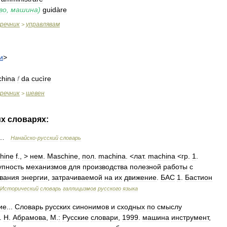
во
,
машина
)
guidàre
речник
управлявам
>
и
>
hina
f
da
cucìre
речник
шевен
>
их
словарях:
…
Нанайско
-
русский
словарь
hine
f
., >
нем
.
Maschine
,
пол
.
machina
. <
лат
.
machina
<
гр
.
1
.
упность
механизмов
для
производства
полезной
работы
с
вания
энергии
,
затрачиваемой
на
их
движение
.
БАС
1
.
Бастион
Исторический
словарь
галлицизмов
русского
языка
ие
...
Словарь
русских
синонимов
и
сходных
по
смыслу
.
Н
.
Абрамова
,
М
.
:
Русские
словари
,
1999
.
машина
инструмент
,