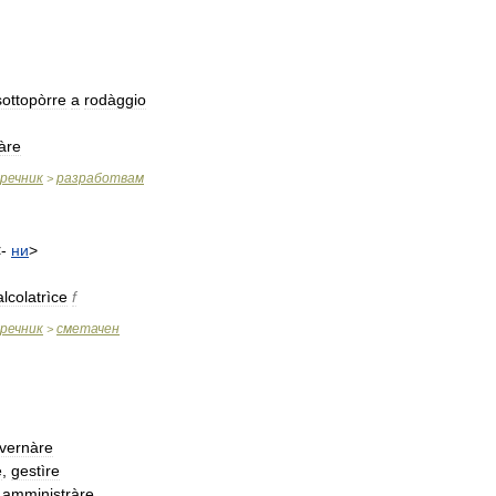
sottopòrre
a
rodàggio
àre
речник
разработвам
>
-
ни
>
alcolatrìce
f
речник
сметачен
>
vernàre
e
,
gestìre
amministràre