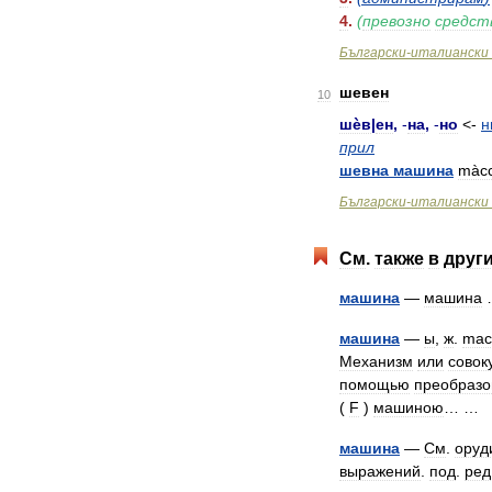
4
.
(
превозно
средст
Български
-
италиански
шевен
10
шѐв
|
ен
,
-
на
,
-
но
<-
н
прил
шевна
машина
màcc
Български
-
италиански
См
.
также
в
друг
машина
—
машина
машина
—
ы
,
ж
.
mac
Механизм
или
совок
помощью
преобразо
(
F
)
машиною
… …
машина
—
См
.
оруд
выражений
.
под
.
ред