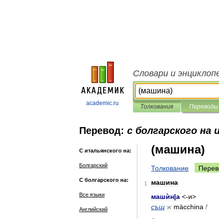
Словари и энциклоп
academic.ru
Толкования
Переводы
Перевод:
с болгарского на
(машина)
С итальянского на:
Болгарский
Толкование
Перев
С болгарского на:
машина
1
Все языки
машѝн
|
а
<-
и
>
същ
ж
màcchina
f
Английский