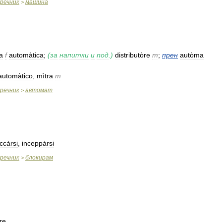
речник
машина
>
a
f
automàtica
;
(
за
напитки
и
под
.)
distributòre
m
;
прен
autòma
automàtico
,
mìtra
m
речник
автомат
>
ccàrsi
,
inceppàrsi
речник
блокирам
>
re