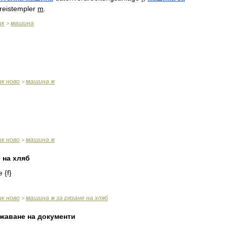
reistempler
m
.
ик
машина
>
ик
ново
машина
ж
>
ик
ново
машина
ж
>
е
на
хляб
e
{
f
}
ик
ново
машина
ж
за
рязане
на
хляб
>
жаване
на
документи