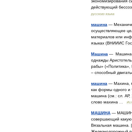
экономизирования
с
действующий
бессоз
русского
языка
машина
—
Механич
осуществляющее
це
материалов
или
инф
языках
(
ВНИИИС
Го
Машина
—
Машина
однажды
Аристотель
рабы
» («
Политика
»,
–
способный
двигать
машина
—
Махина
,
как
формы
одного
и
машина
(
см
.
:
cл
.
АР
,
слово
махина
…
Ис
МАШИНА
—
МАШИ
совершающий
какую
Вязальная
машина
. 
Железнодорожный
п