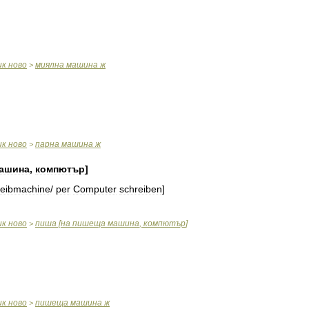
ик
ново
миялна
машина
ж
>
ик
ново
парна
машина
ж
>
ашина
,
компютър
]
reibmachine
/
per
Computer
schreiben
]
ик
ново
пиша
[
на
пишеща
машина
,
компютър
]
>
ик
ново
пишеща
машина
ж
>