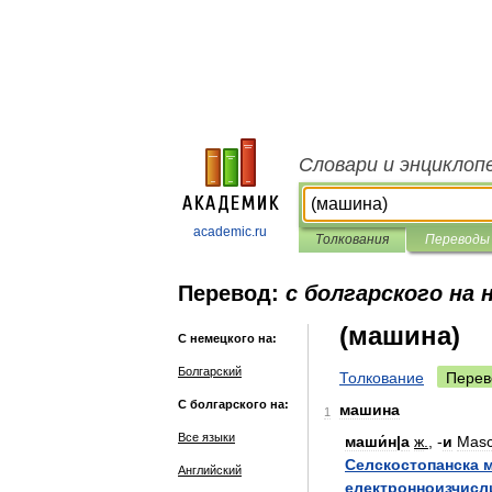
Словари и энциклоп
academic.ru
Толкования
Переводы
Перевод:
с болгарского на 
(машина)
С немецкого на:
Болгарский
Толкование
Перев
С болгарского на:
машина
1
Все языки
маши́н
|
а
ж
.
, -
и
Mas
Селскостопанска
Английский
електронноизчисл