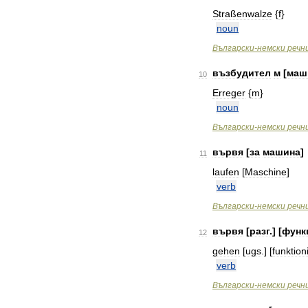
Straßenwalze
{
f
}
noun
Bългарски
-
немски
речн
възбудител
м
[
маш
10
Erreger
{
m
}
noun
Bългарски
-
немски
речн
вървя
[
за
машина
]
11
laufen
[
Maschine
]
verb
Bългарски
-
немски
речн
вървя
[
разг
.] [
функ
12
gehen
[
ugs
.] [
funktion
verb
Bългарски
-
немски
речн