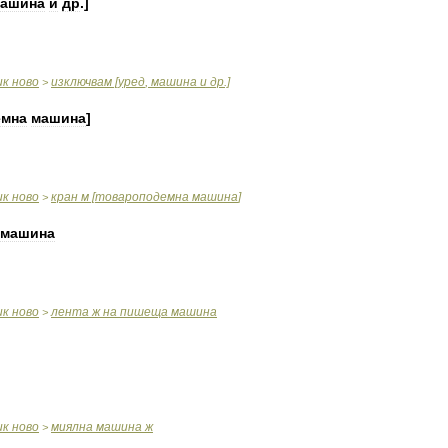
ашина
и
др
.]
ик
ново
изключвам
[
уред
,
машина
и
др
.]
>
емна
машина
]
ик
ново
кран
м
[
товароподемна
машина
]
>
машина
ик
ново
лента
ж
на
пишеща
машина
>
ик
ново
миялна
машина
ж
>