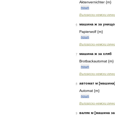
Aktenvernichter
{
m
}
noun
Bългарски
-
немски
речн
машина
ж
за
унищо
6
Papierwolf
{
m
}
noun
Bългарски
-
немски
речн
машина
ж
за
хляб
7
Brotbackautomat
{
m
}
noun
Bългарски
-
немски
речн
автомат
м
[
машина
8
Automat
{
m
}
noun
Bългарски
-
немски
речн
валяк
м
[
машина
за
9