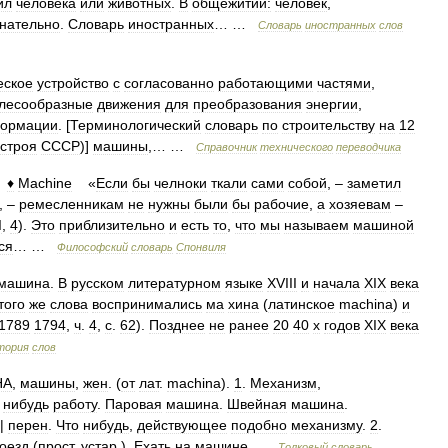
ил
человека
или
животных
.
В
общежитии:
человек
,
нательно
.
Словарь
иностранных
… …
Словарь
иностранных
слов
еское
устройство
с
согласованно
работающими
частями
,
лесообразные
движения
для
преобразования
энергии
,
ормации
. [
Терминологический
словарь
по
строительству
на
12
сстроя
СССР
)]
машины
,… …
Справочник
технического
переводчика
♦
Machine
«
Если
бы
челноки
ткали
сами
собой
, –
заметил
, –
ремесленникам
не
нужны
были
бы
рабочие
,
а
хозяевам
–
I
,
4
).
Это
приблизительно
и
есть
то
,
что
мы
называем
машиной
ся
… …
Философский
словарь
Спонвиля
машина
.
В
русском
литературном
языке
XVIII
и
начала
XIX
века
того
же
слова
воспринимались
ма
хина
(
латинское
machina
)
и
1789
1794
,
ч
.
4
,
с
.
62
).
Позднее
не
ранее
20
40
х
годов
XIX
века
тория
слов
НА
,
машины
,
жен
. (
от
лат
.
machina
).
1
.
Механизм
,
нибудь
работу
.
Паровая
машина
.
Швейная
машина
.
||
перен
.
Что
нибудь
,
действующее
подобно
механизму
.
2
.
оезд
(
прост
.
устар
.).
Ехать
на
машине
…
Толковый
словарь