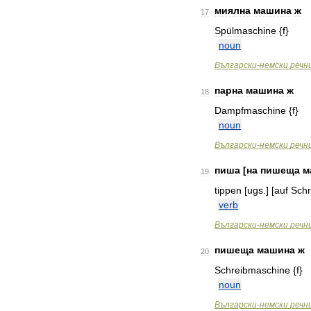
миялна
машина
ж
17
Spülmaschine
{
f
}
noun
Bългарски
-
немски
речн
парна
машина
ж
18
Dampfmaschine
{
f
}
noun
Bългарски
-
немски
речн
пиша
[
на
пишеща
м
19
tippen
[
ugs
.] [
auf
Sch
verb
Bългарски
-
немски
речн
пишеща
машина
ж
20
Schreibmaschine
{
f
}
noun
Bългарски
-
немски
речн