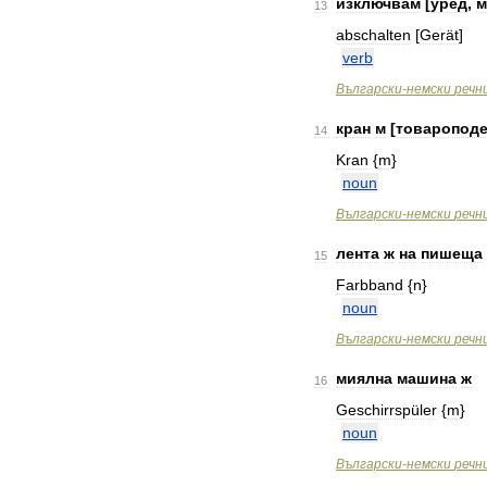
изключвам
[
уред
,
м
13
abschalten
[
Gerät
]
verb
Bългарски
-
немски
речн
кран
м
[
товаропод
14
Kran
{
m
}
noun
Bългарски
-
немски
речн
лента
ж
на
пишеща
15
Farbband
{
n
}
noun
Bългарски
-
немски
речн
миялна
машина
ж
16
Geschirrspüler
{
m
}
noun
Bългарски
-
немски
речн