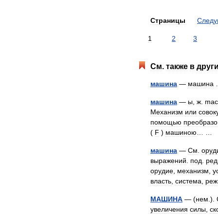
Страницы
След
1
2
3
См
.
также
в
друг
машина
—
машина
машина
—
ы
,
ж
.
mac
Механизм
или
совок
помощью
преобразо
(
F
)
машиною
… …
машина
—
См
.
оруд
выражений
.
под
.
ред
орудие
,
механизм
,
у
власть
,
система
,
реж
МАШИНА
— (
нем
.).
увеличения
силы
,
ск