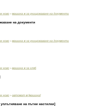
ик
ново
машина
ж
за
унищожаване
на
документи
>
жаване
на
документи
ик
ново
машина
ж
за
унищожаване
на
документи
>
ик
ново
машина
ж
за
хляб
>
]
ик
ново
автомат
м
[
машина
]
>
уплътняване
на
пътни
настилки
]