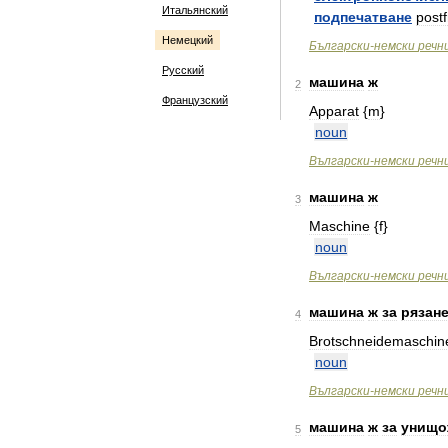
Итальянский
подпечатване
postf
Немецкий
Български
-
немски
речн
Русский
машина
ж
2
Французский
Apparat
{
m
}
noun
Bългарски
-
немски
речн
машина
ж
3
Maschine
{
f
}
noun
Bългарски
-
немски
речн
машина
ж
за
рязан
4
Brotschneidemaschin
noun
Bългарски
-
немски
речн
машина
ж
за
унищо
5