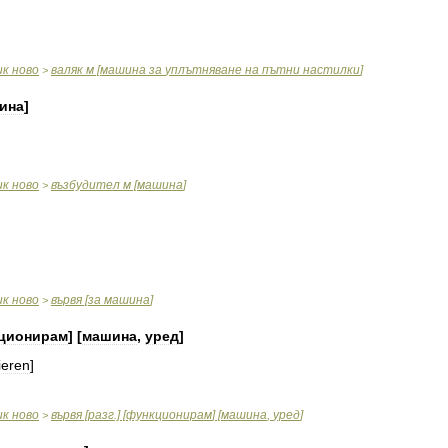
ик
ново
валяк
м
[
машина
за
уплътняване
на
пътни
настилки
]
>
ина
]
ик
ново
възбудител
м
[
машина
]
>
ик
ново
вървя
[
за
машина
]
>
ционирам
] [
машина
,
уред
]
ieren
]
ик
ново
вървя
[
разг
.] [
функционирам
] [
машина
,
уред
]
>