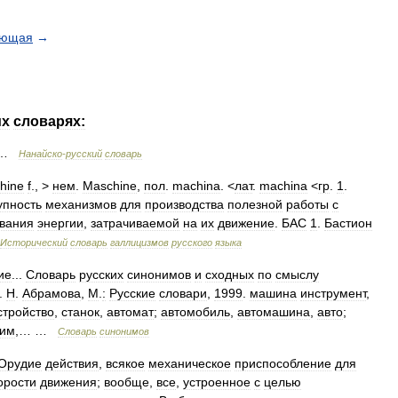
ующая
→
их
словарях:
…
Нанайско
-
русский
словарь
hine
f
., >
нем
.
Maschine
,
пол
.
machina
. <
лат
.
machina
<
гр
.
1
.
упность
механизмов
для
производства
полезной
работы
с
вания
энергии
,
затрачиваемой
на
их
движение
.
БАС
1
.
Бастион
Исторический
словарь
галлицизмов
русского
языка
ие
...
Словарь
русских
синонимов
и
сходных
по
смыслу
.
Н
.
Абрамова
,
М
.
:
Русские
словари
,
1999
.
машина
инструмент
,
стройство
,
станок
,
автомат
;
автомобиль
,
автомашина
,
авто
;
им
,… …
Словарь
синонимов
Орудие
действия
,
всякое
механическое
приспособление
для
орости
движения
;
вообще
,
все
,
устроенное
с
целью