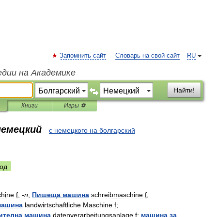
Запомнить сайт
Словарь на свой сайт
RU
едии на Академике
Найти!
Книги
Игры ⚽
немецкий
с немецкого на болгарский
од
ch
i
ne
f
, -
n
;
Пишеща
машина
schreibmaschine
f
;
машина
landwirtschaftliche
Maschine
f
;
ителна
машина
datenverarbeitungsanlage
f
;
машина
за