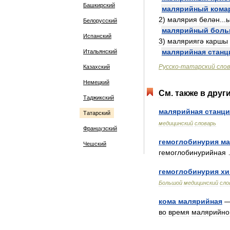
Башкирский
малярийный
кома
2
)
малярия
белән
...
Белорусский
малярийный
боль
Испанский
3
)
маляриягә
каршы
малярийная
станц
Итальянский
Русско
-
татарский
сло
Казахский
Немецкий
См
.
также
в
друг
Таджикский
малярийная
станци
Татарский
медицинский
словарь
Французский
гемоглобинурия
ма
Чешский
гемоглобинурийная
гемоглобинурия
хи
Большой
медицинский
сло
кома
малярийная
—
во
время
малярийно