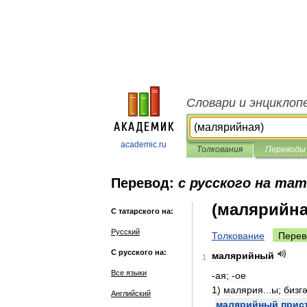
Словари и энциклоп
academic.ru
Толкования
Переводы
Перевод:
с русского на та
(малярийна
С татарского на:
Русский
Толкование
Перев
С русского на:
малярийный
1
Все языки
-
ая
; -
ое
1
)
малярия
...
ы
;
бизг
Английский
малярийный
прис