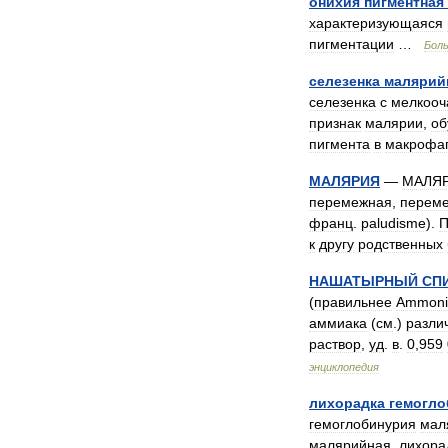
онихия
пигментная
характеризующаяся
пигментации
…
Бол
селезенка
малярий
селезенка
с
мелкооч
признак
малярии
,
об
пигмента
в
макрофа
МАЛЯРИЯ
—
МАЛЯ
перемежная
,
перем
франц
.
paludisme
).
П
к
другу
родственных
НАШАТЫРНЫЙ
СП
(
правильнее
Ammoni
аммиака
(
см
.)
разли
раствор
,
уд
.
в
.
0
,
959
энциклопедия
лихорадка
гемогло
гемоглобинурия
мал
малярийная
,
лихора