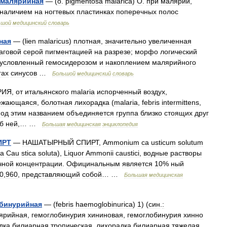
малярийная
— (
о
.
pigmentosa
malarica
)
О
.
при
малярии
,
наличием
на
ногтевых
пластинках
поперечных
полос
ьшой
медицинский
словарь
ная
— (
lien
malaricus
)
плотная
,
значительно
увеличенная
аговой
серой
пигментацией
на
разрезе
;
морфо
логический
условленный
гемосидерозом
и
накоплением
малярийного
гах
синусов
…
Большой
медицинский
словарь
РИЯ
,
от
итальянского
malaria
испорченный
воздух
,
ежающаяся
,
болотная
лихорадка
(
malaria
,
febris
intermittens
,
од
этим
названием
объединяется
группа
близко
стоящих
друг
б
ней
,… …
Большая
медицинская
энциклопедия
ИРТ
—
НАШАТЫРНЫЙ
СПИРТ
,
Ammonium
са
usticum
solutum
a
Cau
stica
soluta
),
Liquor
Ammonii
caustici
,
водные
растворы
чной
концентрации
.
Официнальным
является
10
%
ный
0
,
960
,
представляющий
собой
… …
Большая
медицинская
бинурийная
— (
febris
haemoglobinurica
)
1
) (
син
.
:
ярийная
,
гемоглобинурия
хининовая
,
гемоглобинурия
хинно
дка
билиарная
тропическая
,
лихорадка
билиарная
тяжелая
,