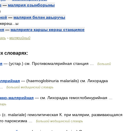
р
—
малярия
озынборыны
ы
ной
—
малярия
белән
авыручы
көрәш
...
ы
ия
—
маляриягә
каршы
көрәш
станциясе
варь
малярийный
>
их
словарях:
я
— (
устар
.)
см
.
Противомалярийная
станция
…
Большой
лярийная
— (
haemoglobinuria
malarialis
)
см
.
Лихорадка
…
Большой
медицинский
словарь
нно
-
малярийная
—
см
.
Лихорадка
гемоглобинурийная
…
варь
 (
с
.
malariale
)
гемолитическая
К
.
при
малярии
,
развивающаяся
го
пароксизма
…
Большой
медицинский
словарь