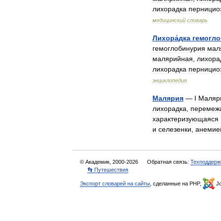
лихорадка
перницио
медицинский
словарь
Лихора́дка
гемогло
гемоглобинурия
мал
малярийная
,
лихора
лихорадка
перницио
энциклопедия
Малярия
—
I
Маляр
лихорадка
,
перемеж
характеризующаяся
и
селезенки
,
анемие
© Академик, 2000-2026
Обратная связь:
Техподдерж
👣 Путешествия
Экспорт словарей на сайты
, сделанные на PHP,
Jo