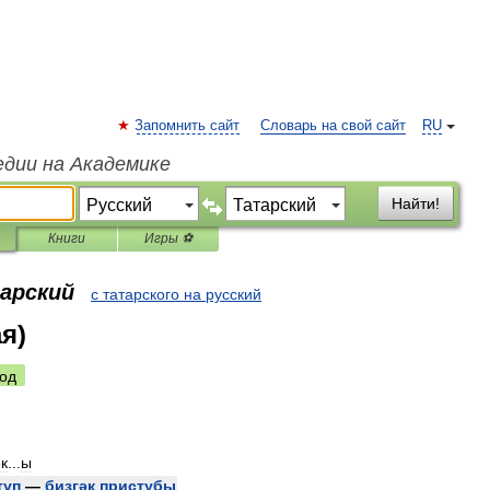
Запомнить сайт
Словарь на свой сайт
RU
едии на Академике
Найти!
Книги
Игры ⚽
тарский
с татарского на русский
я)
од
әк
...
ы
туп
—
бизгәк
пристубы