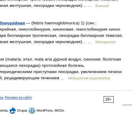
зная
желтушная
,
лихорадка
черноводная
)… …
Большой
бинури́йная
— (
febris
haemoglobinurica
)
1
) (
син
.
:
ярийная
,
гемоглобинурия
,
хининовая
,
гемоглобинурия
хинно
дка
биллиарная
тропическая
,
лихорадка
биллиарная
тяжелая
,
зная
желтушная
,
лихорадка
черноводная
)… …
Медицинская
ия
(
malaria
;
итал
.
mala
aria
дурной
воздух
;
синоним:
болотная
ающаяся
лихорадка
)
протозойная
болезнь
,
периодическими
приступами
лихорадки
,
увеличением
печени
й
,
рецидивирующим
течением
…
Медицинская
энциклопедия
ка
,
Реклама на сайте
18+
omla,
Drupal,
WordPress, MODx.