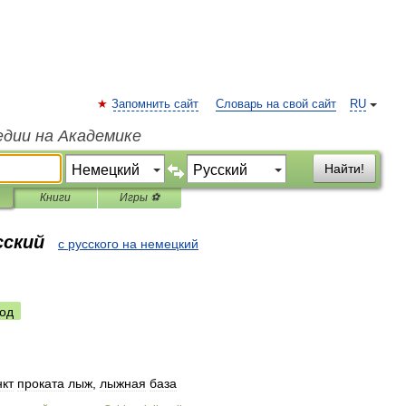
Запомнить сайт
Словарь на свой сайт
RU
едии на Академике
Найти!
Книги
Игры ⚽
сский
с русского на немецкий
од
нкт
проката
лыж
,
лыжная
база