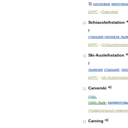
3
)
носковое
креплен
БНРС
Rattenfalle
>
Schiausleihstation
10
f
станция
проката
лы
БНРС
Schiausleihstati
>
Ski
-
Ausleihstation
11
f
лыжная
станция
;
про
БНРС
Ski
-
Ausleihstatio
>
Carverski
12
сущ
.
горн
.
лыж
.
карвингов
Универсальный
немецк
Carving
13