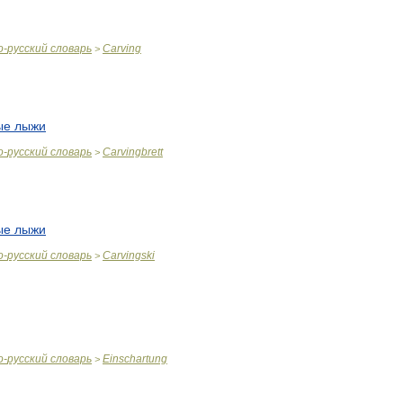
о
-
русский
словарь
Carving
>
ые
лыжи
о
-
русский
словарь
Carvingbrett
>
ые
лыжи
о
-
русский
словарь
Carvingski
>
о
-
русский
словарь
Einschartung
>