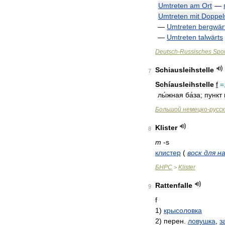
Umtreten
am
Ort
—
Umtreten
mit
Doppel
—
Umtreten
bergwär
—
Umtreten
talwärts
Deutsch
-
Russisches
Spor
Schiausleihstelle
7
Schíausleihstelle
f
=
лы́жная
ба́за
;
пункт
Большой
немецко
-
русс
Klister
8
m
-
s
клистер
(
воск
для
н
БНРС
Klister
>
Rattenfalle
9
f
1
)
крысоловка
2
)
перен
.
ловушка
,
з