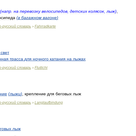
(
напр
.
на
перевозку
велосипедов
,
детских
колясок
,
лыж
)
,
осипеда
(
в
багажном
вагоне
)
о
-
русский
словарь
Fahrradkarte
>
свет
нная
трасса
для
ночного
катания
на
лыжах
о
-
русский
словарь
Flutlicht
>
ние
(
лыжи
)
,
крепление
для
беговых
лыж
о
-
русский
словарь
Langlaufbindung
>
говых
лыж