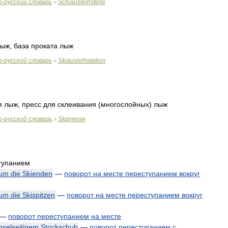
о
-
русский
словарь
Schiausleihstelle
>
лыж
,
база
проката
лыж
о
-
русский
словарь
Skiausleihstation
>
я
лыж
,
пресс
для
склеивания
(
многослойных
)
лыж
о
-
русский
словарь
Skipresse
>
тупанием
um
die
Skienden
—
поворот
на
месте
переступанием
вокруг
um
die
Skispitzen
—
поворот
на
месте
переступанием
вокруг
—
поворот
переступанием
на
месте
selseitigem
Stockschub
—
поворот
переступанием
с