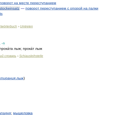
поворот
на
месте
переступанием
stockeinsatz
—
поворот
переступанием
с
опорой
на
палки
ts
twörterbuch
Umtreten
>
, -
n
прока́та
лыж
;
прока́т
лыж
кий
словарь
Schiausleihstelle
>
атирания
лыж
)
ападня
;
мышеловка