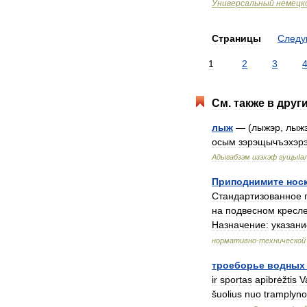
Универсальный
немецк
Страницы
След
1
2
3
См
.
также
в
друг
лыж
— (
лыжэр
,
лыж
осым
зэрэщычъэхэр
Адыгабзэм
изэхэф
гущыIа
Приподнимите
нос
Стандартизованное
на
подвесном
кресл
Назначение:
указани
нормативно
-
технической
троеборье
водныx
ir
sportas
apibrėžtis
V
šuolius
nuo
tramplyno