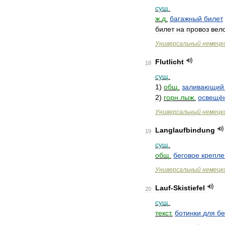
сущ
.
ж
.
д
.
багажный
билет
билет
на
провоз
вел
Универсальный
немецк
Flutlicht
18
сущ
.
1
)
общ
.
заливающий
2
)
горн
.
лыж
.
освещё
Универсальный
немецк
Langlaufbindung
19
сущ
.
общ
.
беговое
крепле
Универсальный
немецк
Lauf
-
Skistiefel
20
сущ
.
текст
.
ботинки
для
бе