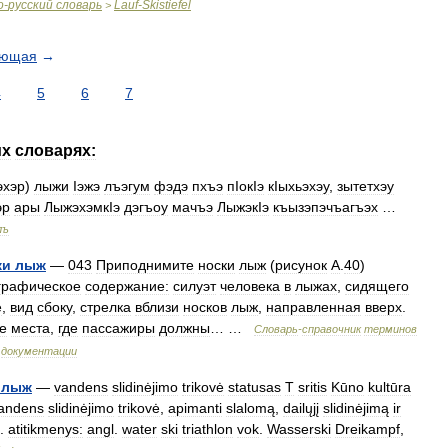
о
-
русский
словарь
Lauf
-
Skistiefel
>
ующая
→
4
5
6
7
их
словарях:
эхэр
)
лыжи
Iэжэ
лъэгум
фэдэ
пхъэ
пIокIэ
кIыхьэхэу
,
зытетхэу
эр
ары
ЛыжэхэмкIэ
дэгъоу
мачъэ
ЛыжэкIэ
къызэпэчъагъэх
…
лъ
ки
лыж
—
043
Приподнимите
носки
лыж
(
рисунок
А
.
40
)
графическое
содержание:
силуэт
человека
в
лыжах
,
сидящего
е
,
вид
сбоку
,
стрелка
вблизи
носков
лыж
,
направленная
вверх
.
е
места
,
где
пассажиры
должны
… …
Словарь
-
справочник
терминов
документации
лыж
—
vandens
slidinėjimo
trikovė
statusas
T
sritis
Kūno
kultūra
andens
slidinėjimo
trikovė
,
apimanti
slalomą
,
dailųjį
slidinėjimą
ir
.
atitikmenys:
angl
.
water
ski
triathlon
vok
.
Wasserski
Dreikampf
,