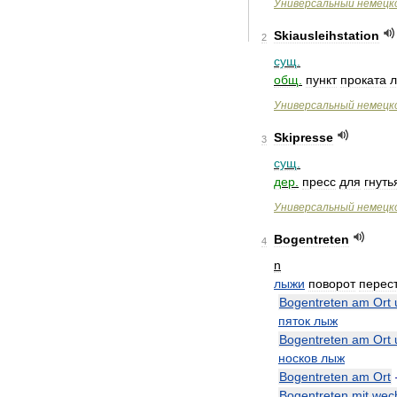
Универсальный
немецк
Skiausleihstation
2
сущ
.
общ
.
пункт
проката
Универсальный
немецк
Skipresse
3
сущ
.
дер
.
пресс
для
гнуть
Универсальный
немецк
Bogentreten
4
n
лыжи
поворот
перес
Bogentreten
am
Ort
пяток
лыж
Bogentreten
am
Ort
носков
лыж
Bogentreten
am
Ort
Bogentreten
mit
wech