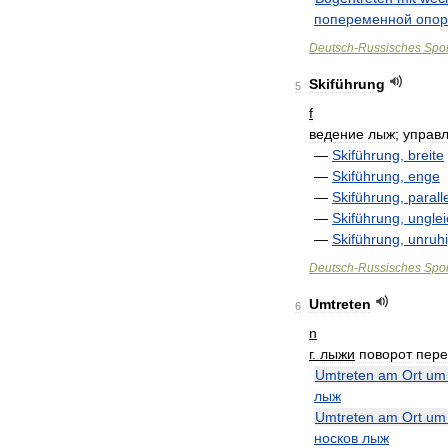
попеременной
опор
Deutsch
-
Russisches
Spor
Skiführung
5
f
ведение
лыж
;
управ
—
Skiführung
,
breite
—
Skiführung
,
enge
—
Skiführung
,
parall
—
Skiführung
,
ungle
—
Skiführung
,
unruh
Deutsch
-
Russisches
Spor
Umtreten
6
n
г
.
лыжи
поворот
пере
Umtreten
am
Ort
um
лыж
Umtreten
am
Ort
um
носков
лыж