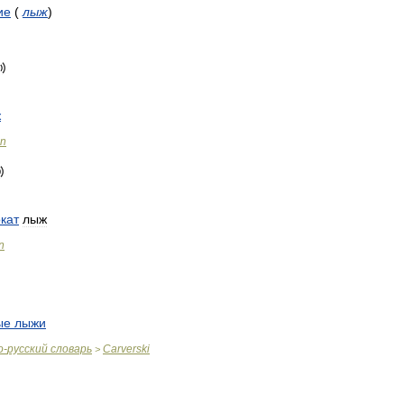
ие
(
лыж
)
ж
on
кат
лыж
n
ые
лыжи
о
-
русский
словарь
Carverski
>