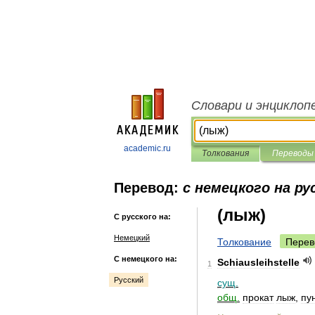
Словари и энциклоп
academic.ru
Толкования
Переводы
Перевод:
с немецкого на ру
(лыж)
С русского на:
Немецкий
Толкование
Перев
С немецкого на:
Schiausleihstelle
1
Русский
сущ
.
общ
.
прокат
лыж
,
пу