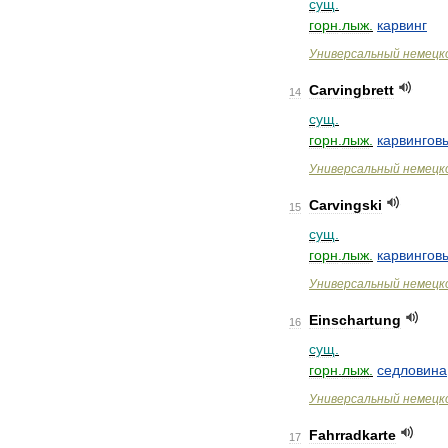
сущ
.
горн
.
лыж
.
карвинг
Универсальный
немецк
Carvingbrett
14
сущ
.
горн
.
лыж
.
карвингов
Универсальный
немецк
Carvingski
15
сущ
.
горн
.
лыж
.
карвингов
Универсальный
немецк
Einschartung
16
сущ
.
горн
.
лыж
.
седловина
Универсальный
немецк
Fahrradkarte
17