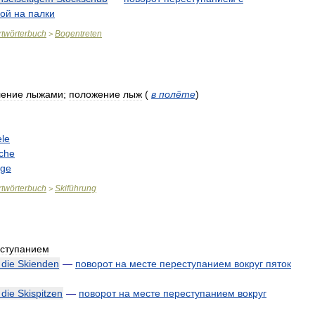
ой
на
палки
twörterbuch
Bogentreten
>
ление
лыжами
;
положение
лыж
(
в
полёте
)
ele
iche
ige
twörterbuch
Skiführung
>
ступанием
die
Skienden
—
поворот
на
месте
переступанием
вокруг
пяток
die
Skispitzen
—
поворот
на
месте
переступанием
вокруг