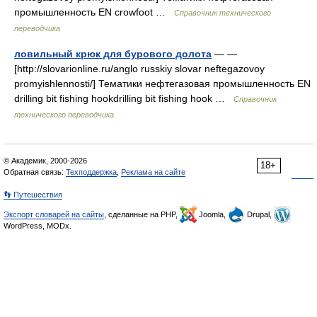
промышленность EN crowfoot …
Справочник технического
переводчика
ловильный крюк для бурового долота
— —
[http://slovarionline.ru/anglo russkiy slovar neftegazovoy
promyishlennosti/] Тематики нефтегазовая промышленность EN
drilling bit fishing hookdrilling bit fishing hook …
Справочник
технического переводчика
© Академик, 2000-2026
18+
Обратная связь:
Техподдержка
,
Реклама на сайте
👣 Путешествия
Экспорт словарей на сайты
, сделанные на PHP,
Joomla,
Drupal,
WordPress, MODx.