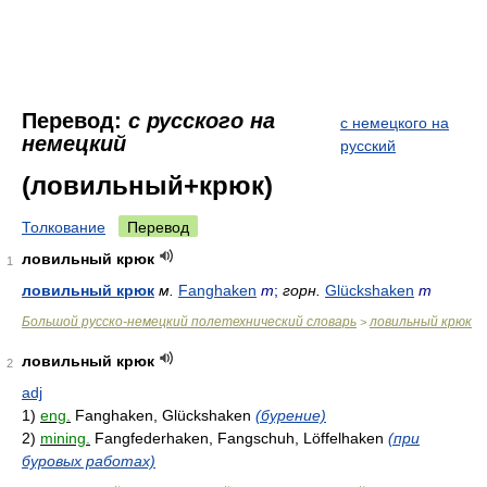
Перевод:
с русского на
с немецкого на
немецкий
русский
(ловильный+крюк)
Толкование
Перевод
ловильный крюк
1
ловильный крюк
м.
Fanghaken
m
;
горн.
Glückshaken
m
Большой русско-немецкий полетехнический словарь
ловильный крюк
>
ловильный крюк
2
adj
1)
eng.
Fanghaken, Glückshaken
(бурение)
2)
mining.
Fangfederhaken, Fangschuh, Löffelhaken
(при
буровых работах)