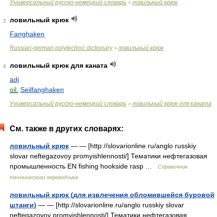
Универсальный русско-немецкий словарь
ловильный крюк
>
ловильный крюк
3
Fanghaken
Russian-german polytechnic dictionary
ловильный крюк
>
ловильный крюк для каната
4
adj
oil.
Seilfanghaken
Универсальный русско-немецкий словарь
ловильный крюк для каната
>
См. также в других словарях:
ловильный крюк
— — [http://slovarionline.ru/anglo russkiy
slovar neftegazovoy promyishlennosti/] Тематики нефтегазовая
промышленность EN fishing hookside rasp …
Справочник
технического переводчика
ловильный крюк (для извлечения обломившейся буровой
штанги)
— — [http://slovarionline.ru/anglo russkiy slovar
neftegazovoy promyishlennosti/] Тематики нефтегазовая