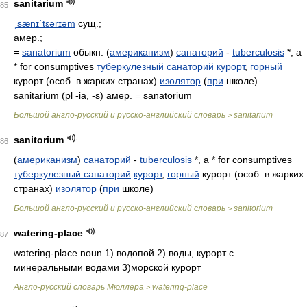
sanitarium
85
ˌsænɪˈtɛərɪəm
сущ.;
амер.;
=
sanatorium
обыкн. (
американизм
)
санаторий
-
tuberculosis
*, a
* for consumptives
туберкулезный санаторий
курорт
,
горный
курорт (особ. в жарких странах)
изолятор
(
при
школе)
sanitarium (pl -ia, -s) амер. = sanatorium
Большой англо-русский и русско-английский словарь
sanitarium
>
sanitorium
86
(
американизм
)
санаторий
-
tuberculosis
*, a * for consumptives
туберкулезный санаторий
курорт
,
горный
курорт (особ. в жарких
странах)
изолятор
(
при
школе)
Большой англо-русский и русско-английский словарь
sanitorium
>
watering-place
87
watering-place noun 1) водопой 2) воды, курорт с
минеральными водами 3)морской курорт
Англо-русский словарь Мюллера
watering-place
>