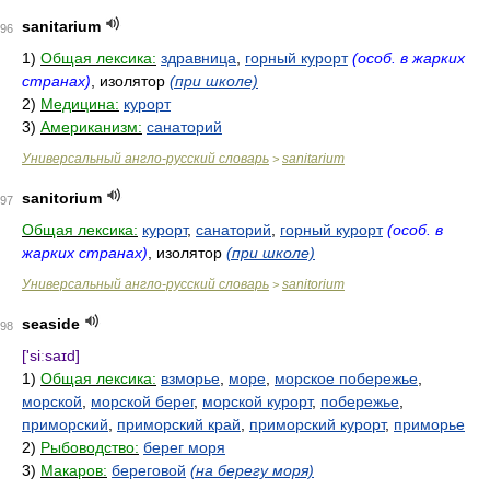
sanitarium
96
1)
Общая лексика:
здравница
,
горный курорт
(особ. в жарких
странах)
, изолятор
(при школе)
2)
Медицина:
курорт
3)
Американизм:
санаторий
Универсальный англо-русский словарь
sanitarium
>
sanitorium
97
Общая лексика:
курорт
,
санаторий
,
горный курорт
(особ. в
жарких странах)
, изолятор
(при школе)
Универсальный англо-русский словарь
sanitorium
>
seaside
98
['siːsaɪd]
1)
Общая лексика:
взморье
,
море
,
морское побережье
,
морской
,
морской берег
,
морской курорт
,
побережье
,
приморский
,
приморский край
,
приморский курорт
,
приморье
2)
Рыбоводство:
берег моря
3)
Макаров:
береговой
(на берегу моря)