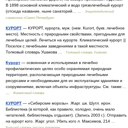
В 1898 основной климатический и водо грязелечебный курорт
(отсюда название, ныне санаторий… …
Энциклопедический
справочник «Санкт-Петербург»
КУРОРТ
— КУРОРТ, курорта, муж. (нем. Kurort, букв. лечебное
место). Местность с природными свойствами, пригодными для
лечебных целей. Лечиться на курорте. Климатический курорт. ||
Поселок с лечебными заведениями в такой местности.
Толковый словарь Ушакова …
Толковый словарь Ушакова
Курорт
— освоенная и используемая в лечебно
профилактических целях особо охраняемая природная
территория, располагающая природными лечебными
ресурсами и необходимыми для их эксплуатации зданиями и
сооружениями, включая объекты инфраструктуры. См. также:…
…
Финансовый словарь
КУРОРТ
— «Сибирские морозы». Жарг. шк. Шутл. ирон.
Библиотека (в которой, как правило, холодно, очень мало
читателей, библиотекарь отдыхает). (Запись 2003 г.). Отправить
на курорт кого. Жарг. угол. Убить кого л. Максимов, 214 …
Большой словарь русских поговорок