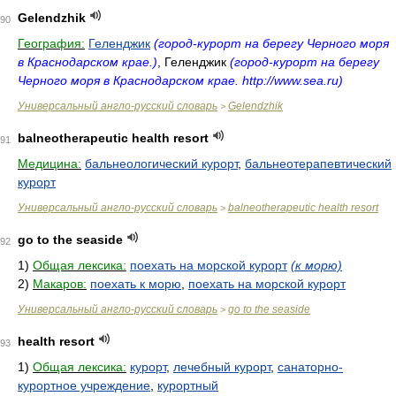
Gelendzhik
90
География:
Геленджик
(город-курорт на берегу Черного моря
в Краснодарском крае.)
, Геленджик
(город-курорт на берегу
Черного моря в Краснодарском крае. http://www.sea.ru)
Универсальный англо-русский словарь
Gelendzhik
>
balneotherapeutic health resort
91
Медицина:
бальнеологический курорт
,
бальнеотерапевтический
курорт
Универсальный англо-русский словарь
balneotherapeutic health resort
>
go to the seaside
92
1)
Общая лексика:
поехать на морской курорт
(к морю)
2)
Макаров:
поехать к морю
,
поехать на морской курорт
Универсальный англо-русский словарь
go to the seaside
>
health resort
93
1)
Общая лексика:
курорт
,
лечебный курорт
,
санаторно-
курортное учреждение
,
курортный