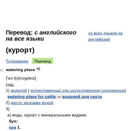
Перевод:
с английского
со всех языков на
на все языки
английский
(курорт)
Толкование
Перевод
watering place
81
['wɔːt(ə)rɪŋpleɪs]
сущ.
1)
водопой
(
естественный или искусственное сооружение
)
watering place for cattle
—
водопой для скота
2)
место заправки водой
3)
а)
воды, курорт с минеральными водами
Syn:
spa
1.