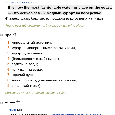
б)
морской курорт
It is now the most fashionable watering place on the coast.
— Это сейчас самый модный курорт на побережье.
4)
амер.
;
разг.
бар, место продажи алкогольных напитков
Англо-русский современный словарь
watering place
>
spa
82
1.
минеральный источник;
2.
курорт с минеральными источниками;
3.
курорт для тучных;
4.
(бальнеологический) курорт;
5.
ездить на воды;
6.
лечиться на водах;
7.
горячий душ;
8.
киоск с прохладительными напитками;
8.
испанский (язык)
Subsidiary English-Russian dictionary
spa
>
воды
83
только
мн.