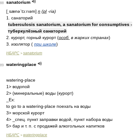
sanatorium
88
[͵sænəʹtɔ:rıəm]
n
(
pl
-ria)
1. санаторий
tuberculosis sanatorium, a sanatorium for consumptives -
туберкулёзный санаторий
2. курорт, горный курорт (
особ.
в жарких странах
)
3. изолятор (
при школе
)
НБАРС
sanatorium
>
wateringplace
89
watering-place
1> водопой
2> (минеральные) воды (курорт)
_Ex:
to go to a watering-place поехать на воды
3> морской курорт
4> _спец. пункт заправки водой, пункт набора воды
5> бар и т. п. с продажей алкогольных напитков
НБАРС
wateringplace
>