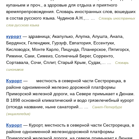
купаньем и проч., а здоровые для отдыха и приятного
времяпрепровождения. Словарь иностранных слов, вошедших
в состав русского языка. Чудинов А.Н.,… …
Словарь иностранных
слов русского языка
курорт
— здравница; Акапулько, Алупка, Алушта, Анапа,
Бердянск, Геленджик, Гурзуф, Евпатория, Ессентуки,
Кисловодск, Монте Карло, Пицунда, Планерское, Пятигорск,
Римини, Саки, Симеиз, Солнечный Берег, Сорренто,
Сортавала, Сочи, Сплит, Старый Крым, Судак,… …
Словарь
синонимов
Курорт
— местность в северной части Сестрорецка, в
районе одноименной железно дорожной платформы
Приморской железной дороги, на Севере примыкает к Дюнам.
В 1898 основной климатический и водо грязелечебный курорт
(отсюда название, ныне санаторий… …
Санкт-Петербург
(энциклопедия)
Курорт
— Курорт, местность в северной части Сестрорецка, в
районе одноименной железнодорожной платформы
Приморской железной дороги, на севере примыкает к Дюнам.