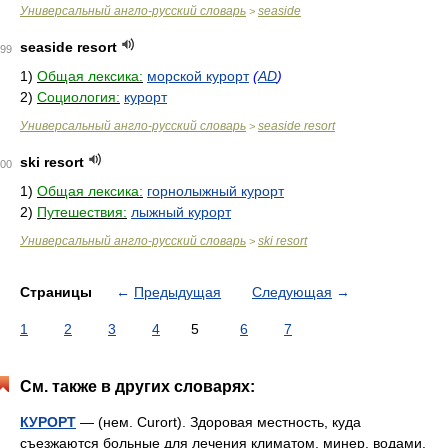
Универсальный англо-русский словарь
seaside
>
seaside resort
99
1)
Общая лексика:
морской курорт
(
AD
)
2)
Социология:
курорт
Универсальный англо-русский словарь
seaside resort
>
ski resort
00
1)
Общая лексика:
горнолыжный курорт
2)
Путешествия:
лыжный курорт
Универсальный англо-русский словарь
ski resort
>
Страницы
←
Предыдущая
Следующая
→
1
2
3
4
5
6
7
См. также в других словарях:
КУРОРТ
— (нем. Curort). Здоровая местность, куда
съезжаются больные для лечения климатом, минер. водами,