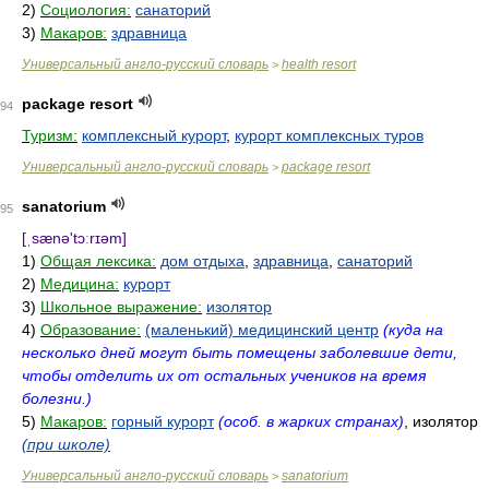
2)
Социология:
санаторий
3)
Макаров:
здравница
Универсальный англо-русский словарь
health resort
>
package resort
94
Туризм:
комплексный курорт
,
курорт комплексных туров
Универсальный англо-русский словарь
package resort
>
sanatorium
95
[ˌsænə'tɔːrɪəm]
1)
Общая лексика:
дом отдыха
,
здравница
,
санаторий
2)
Медицина:
курорт
3)
Школьное выражение:
изолятор
4)
Образование:
(маленький) медицинский центр
(куда на
несколько дней могут быть помещены заболевшие дети,
чтобы отделить их от остальных учеников на время
болезни.)
5)
Макаров:
горный курорт
(особ. в жарких странах)
, изолятор
(при школе)
Универсальный англо-русский словарь
sanatorium
>