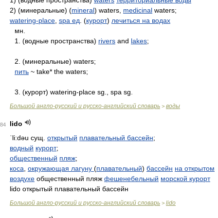
1) (водные пространства)
waters
территориальные воды
2) (минеральные) (
mineral
) waters,
medicinal
waters;
watering-place
,
spa ед
. (
курорт
)
лечиться на водах
мн.
1. (водные пространства)
rivers
and
lakes
;
2. (минеральные) waters;
пить
~ take* the waters;
3. (курорт) watering-place sg., spa sg.
Большой англо-русский и русско-английский словарь
воды
>
lido
84
ˈli:dəu
сущ.
открытый
плавательный бассейн
;
водный
курорт
;
общественный
пляж
;
коса
,
окружающая лагуну
(
плавательный
)
бассейн
на открытом
воздухе
общественный пляж
фешенебельный
морской курорт
lido открытый плавательный бассейн
Большой англо-русский и русско-английский словарь
lido
>