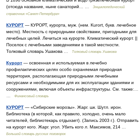
В 1898 основной климатический и водо грязелечебный курорт
(отсюда название, ныне санаторий… …
Энциклопедический
справочник «Санкт-Петербург»
КУРОРТ
— КУРОРТ, курорта, муж. (нем. Kurort, букв. лечебное
место). Местность с природными свойствами, пригодными для
лечебных целей. Лечиться на курорте. Климатический курорт. ||
Поселок с лечебными заведениями в такой местности.
Толковый словарь Ушакова …
Толковый словарь Ушакова
Курорт
— освоенная и используемая в лечебно
профилактических целях особо охраняемая природная
территория, располагающая природными лечебными
ресурсами и необходимыми для их эксплуатации зданиями и
сооружениями, включая объекты инфраструктуры. См. также:…
…
Финансовый словарь
КУРОРТ
— «Сибирские морозы». Жарг. шк. Шутл. ирон.
Библиотека (в которой, как правило, холодно, очень мало
читателей, библиотекарь отдыхает). (Запись 2003 г.). Отправить
на курорт кого. Жарг. угол. Убить кого л. Максимов, 214 …
Большой словарь русских поговорок