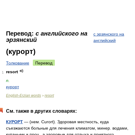
Перевод:
с английского на
с эрзянского на
эрзянский
английский
(курорт)
Толкование
Перевод
resort
1
n.
курорт
English-Erzian words
resort
>
См. также в других словарях:
КУРОРТ
— (нем. Curort). Здоровая местность, куда
съезжаются больные для лечения климатом, минер. водами,
купаньем и проч., а здоровые для отдыха и приятного