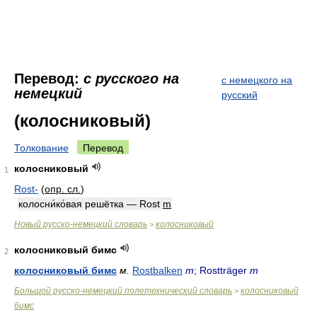
Перевод:
с русского на
с немецкого на
немецкий
русский
(колосниковый)
Толкование
Перевод
колосниковый
1
Rost-
(
опр. сл.
)
колосни́ко́вая решётка — Rost
m
Новый русско-немецкий словарь
колосниковый
>
колосниковый бимс
2
колосниковый бимс
м.
Rostbalken
m
; Rostträger
m
Большой русско-немецкий полетехнический словарь
колосниковый
>
бимс