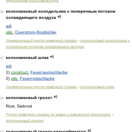
двукратным прососом воздуха
колосниковый холодильник с поперечным потоком
16
охлаждающего воздуха
adj
silic.
Querstrom-Rostkühler
Универсальный русско-немецкий словарь
колосниковый холодильник с
>
поперечным потоком охлаждающего воздуха
колосниковый шлак
17
adj
1)
construct.
Feuerraumschlacke
2)
silic.
Feuerrostschlacke
Универсальный русско-немецкий словарь
колосниковый шлак
>
колосниковый грохот
18
Rost, Siebrost
Русско-немецкий словарь по химии и химической технологии
>
колосниковый грохот
колосниковый грохот-классификатор