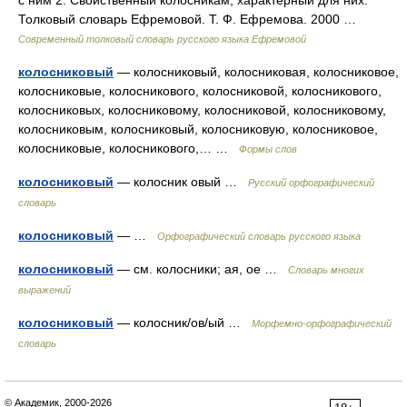
с ним 2. Свойственный колосникам, характерный для них.
Толковый словарь Ефремовой. Т. Ф. Ефремова. 2000 …
Современный толковый словарь русского языка Ефремовой
колосниковый
— колосниковый, колосниковая, колосниковое,
колосниковые, колосникового, колосниковой, колосникового,
колосниковых, колосниковому, колосниковой, колосниковому,
колосниковым, колосниковый, колосниковую, колосниковое,
колосниковые, колосникового,… …
Формы слов
колосниковый
— колосник овый …
Русский орфографический
словарь
колосниковый
— …
Орфографический словарь русского языка
колосниковый
— см. колосники; ая, ое …
Словарь многих
выражений
колосниковый
— колосник/ов/ый …
Морфемно-орфографический
словарь
© Академик, 2000-2026