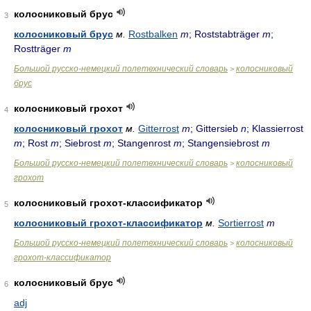
колосниковый брус
3
колосниковый брус
м.
Rostbalken
m
; Roststabträger
m
;
Rostträger
m
Большой русско-немецкий полетехнический словарь
колосниковый
>
брус
колосниковый грохот
4
колосниковый грохот
м.
Gitterrost
m
; Gittersieb
n
; Klassierrost
m
; Rost
m
; Siebrost
m
; Stangenrost
m
; Stangensiebrost
m
Большой русско-немецкий полетехнический словарь
колосниковый
>
грохот
колосниковый грохот-классификатор
5
колосниковый грохот-классификатор
м.
Sortierrost
m
Большой русско-немецкий полетехнический словарь
колосниковый
>
грохот-классификатор
колосниковый брус
6
adj