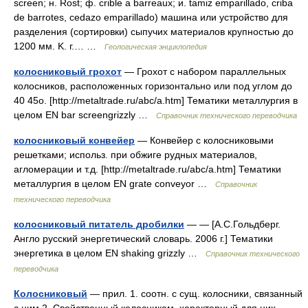
screen; н. Rost; ф. crible а barreaux; и. tamiz emparillado, criba
de barrotes, cedazo emparillado) машина или устройство для
разделения (сортировки) сыпучих материалов крупностью до
1200 мм. K. г.… …
Геологическая энциклопедия
колосниковый грохот
— Грохот с набором параллельных
колосников, расположенных горизонтально или под углом до
40 45о. [http://metaltrade.ru/abc/a.htm] Тематики металлургия в
целом EN bar screengrizzly …
Справочник технического переводчика
колосниковый конвейер
— Конвейер с колосниковыми
решетками; использ. при обжиге рудных материалов,
агломерации и т.д. [http://metaltrade.ru/abc/a.htm] Тематики
металлургия в целом EN grate conveyor …
Справочник
технического переводчика
колосниковый питатель дробилки
— — [А.С.Гольдберг.
Англо русский энергетический словарь. 2006 г.] Тематики
энергетика в целом EN shaking grizzly …
Справочник технического
переводчика
Колосниковый
— прил. 1. соотн. с сущ. колосники, связанный