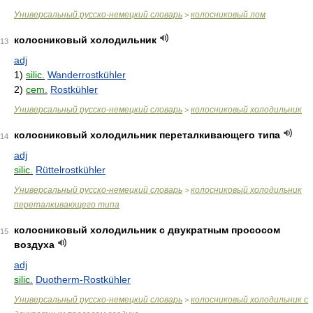
Универсальный русско-немецкий словарь
колосниковый лом
>
колосниковый холодильник
13
adj
1)
silic.
Wanderrostkühler
2)
cem.
Rostkühler
Универсальный русско-немецкий словарь
колосниковый холодильник
>
колосниковый холодильник переталкивающего типа
14
adj
silic.
Rüttelrostkühler
Универсальный русско-немецкий словарь
колосниковый холодильник
>
переталкивающего типа
колосниковый холодильник с двукратным прососом
15
воздуха
adj
silic.
Duotherm-Rostkühler
Универсальный русско-немецкий словарь
колосниковый холодильник с
>