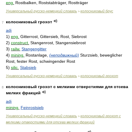
eng.
Rostbalken, Roststabträger, Rostträger
Универсальный русско-немецкий словарь
колосниковый брус
>
колосниковый грохот
7
adj
1)
eng.
Gitterrost, Gittersieb, Rost, Siebrost
2)
construct.
Stangenrost, Stangensiebrost
3)
railw.
Stangengitter
4)
mining.
Rostanlage,
(неподвижный)
Sturzsieb, beweglicher
Rost, fester Rost, schwingender Rost
5)
silic.
Stabsieb
Универсальный русско-немецкий словарь
колосниковый грохот
>
колосниковый грохот с мелкими отверстиями для отсева
8
мелких фракций
adj
mining.
Feinrostsieb
Универсальный русско-немецкий словарь
колосниковый грохот с
>
мелкими отверстиями для отсева мелких фракций