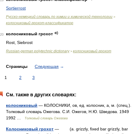
19
Sortierrost
Русско-немецкий словарь по химии и химической технологии
>
колосниковый грохот-классификатор
колосниковый грохот
20
Rost, Siebrost
Russian-german polytechnic dictionary
колосниковый грохот
>
Страницы
Следующая
→
1
2
3
См. также в других словарях:
колосниковый
— КОЛОСНИКИ, ов, ед. колосник, а, м. (спец.).
Толковый словарь Ожегова. С.И. Ожегов, Н.Ю. Шведова. 1949
1992 …
Толковый словарь Ожегова
Колосниковый грохот
— (a. grizzly, fixed bar grizzly, bar