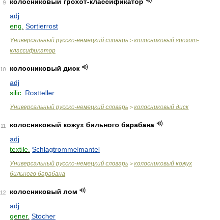
колосниковый грохот-классификатор
9
adj
eng.
Sortierrost
Универсальный русско-немецкий словарь
колосниковый грохот-
>
классификатор
колосниковый диск
10
adj
silic.
Rostteller
Универсальный русско-немецкий словарь
колосниковый диск
>
колосниковый кожух бильного барабана
11
adj
textile.
Schlagtrommelmantel
Универсальный русско-немецкий словарь
колосниковый кожух
>
бильного барабана
колосниковый лом
12
adj
gener.
Stocher