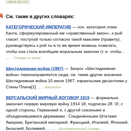
самом месте!
См. также в других словарях:
КАТЕГОРИЧЕСКИЙ ИМПЕРАТИВ
— осн. категория этики
Канта; сформулированный им «нравственный закон», к рый
гласит: поступай только согласно такой максиме (правилу),
руководствуясь к рой ты в то же время можешь пожелать,
чтобы она стала всеобщим моральным законом (т. е. чтобы…
…
Словарь по этике
Шестидневная война (1967)
— Запрос «Шестидневная
война» перенаправляется сюда; см. также другие значения.
Шестидневная война 10 июня 1967: израильские десантники у
Стены Плача[1] …
Википедия
ВЕРСАЛЬСКИЙ МИРНЫЙ ДОГОВОР 1919
— формально
закончил первую мировую войну 1914 18; подписан 28. VI, с
одной стороны, Германией и, с другой союзными и
объединившимися державами : Соединёнными Штатами
Америки, Британской империей, Францией, Италией, Японией,
Бельгией, Боливией,… …
Дипломатический словарь