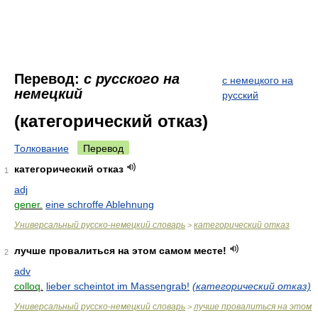
Перевод:
с русского на
с немецкого на
немецкий
русский
(категорический отказ)
Толкование
Перевод
категорический отказ
1
adj
gener.
eine schroffe Ablehnung
Универсальный русско-немецкий словарь
категорический отказ
>
лучше провалиться на этом самом месте!
2
adv
colloq.
lieber scheintot im Massengrab!
(категорический отказ)
Универсальный русско-немецкий словарь
лучше провалиться на этом
>