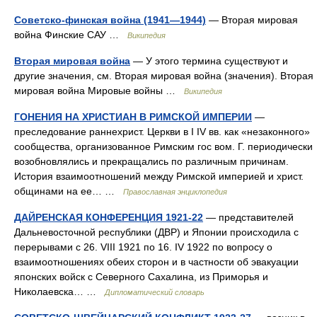
Советско-финская война (1941—1944)
— Вторая мировая
война Финские САУ …
Википедия
Вторая мировая война
— У этого термина существуют и
другие значения, см. Вторая мировая война (значения). Вторая
мировая война Мировые войны …
Википедия
ГОНЕНИЯ НА ХРИСТИАН В РИМСКОЙ ИМПЕРИИ
—
преследование раннехрист. Церкви в I IV вв. как «незаконного»
сообщества, организованное Римским гос вом. Г. периодически
возобновлялись и прекращались по различным причинам.
История взаимоотношений между Римской империей и христ.
общинами на ее… …
Православная энциклопедия
ДАЙРЕНСКАЯ КОНФЕРЕНЦИЯ 1921-22
— представителей
Дальневосточной республики (ДВР) и Японии происходила с
перерывами с 26. VIII 1921 по 16. IV 1922 по вопросу о
взаимоотношениях обеих сторон и в частности об эвакуации
японских войск с Северного Сахалина, из Приморья и
Николаевска… …
Дипломатический словарь