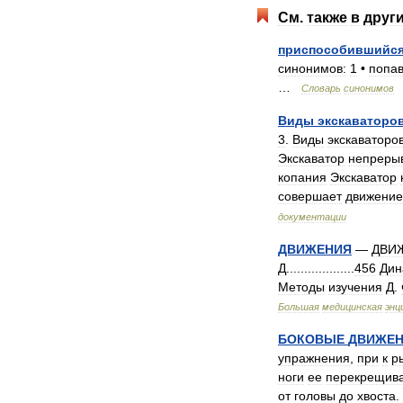
См
.
также
в
друг
приспособившийс
синонимов:
1
•
попа
…
Словарь
синонимов
Виды
экскаваторо
3
.
Виды
экскаваторо
Экскаватор
непреры
копания
Экскаватор
совершает
движение
документации
ДВИЖЕНИЯ
—
ДВИ
Д
...................
456
Дин
Методы
изучения
Д
.
Большая
медицинская
энц
БОКОВЫЕ
ДВИЖЕ
упражнения
,
при
к
р
ноги
ее
перекрещив
от
головы
до
хвоста
.