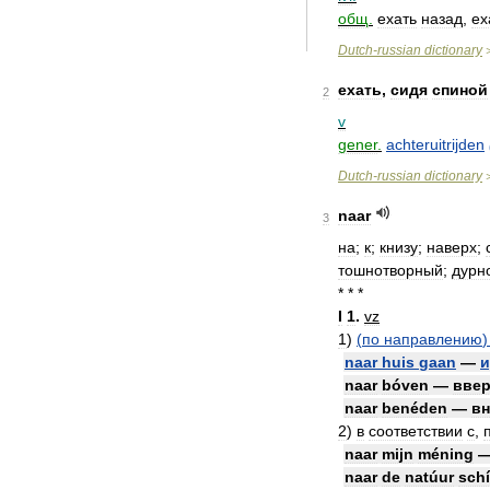
общ
.
ехать
назад
,
ех
Dutch
-
russian
dictionary
ехать
,
сидя
спиной
2
v
gener
.
achteruitrijden
Dutch
-
russian
dictionary
naar
3
на
;
к
;
книзу
;
наверх
;
тошнотворный
;
дурн
* * *
I
1
.
vz
1
)
(
по
направлению
naar
huis
gaan
—
и
naar
bóven
—
вве
naar
benéden
—
вн
2
)
в
соответствии
с
,
naar
mijn
méning
naar
de
natúur
schi