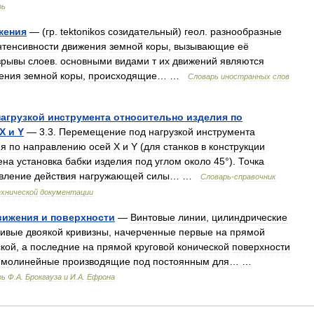
рь
жения
— (
гр
.
tektonikos
созидательный
)
геол
.
разнообразные
нтенсивности
движения
земной
коры
,
вызывающие
её
зрывы
слоев
.
основными
видами
т
их
движений
являются
ения
земной
коры
,
происходящие
… …
Словарь
иностранных
слов
нагрузкой
инструмента
относительно
изделия
по
X
и
Y
—
3
.
3
.
Перемещение
под
нагрузкой
инструмента
ия
по
направлению
осей
X
и
Y
(
для
станков
в
конструкции
ена
установка
бабки
изделия
под
углом
около
45
°).
Точка
вление
действия
нагружающей
силы
… …
Словарь
-
справочник
хнической
документации
вижения
и
поверхности
—
Винтовые
линии
,
цилиндрические
ривые
двоякой
кривизны
,
начерченные
первые
на
прямой
кой
,
а
последние
на
прямой
круговой
конической
поверхности
ямолинейные
производящие
под
постоянным
для
… …
рь
Ф
.
А
.
Брокгауза
и
И
.
А
.
Ефрона