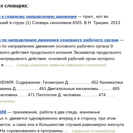
их
словарях:
я
к
главному
направлению
движения
—
прил
.,
кол
во
вший
в
струю
(
1
)
Словарь
синонимов
ASIS
.
В
.
Н
.
Тришин
.
2013
в
по
направлению
движения
основного
рабочего
органа
—
в
по
направлению
движения
основного
рабочего
органа
9
.
вного
действия
продольного
копания
Экскаватор
продольного
непрерывного
действия
,
основной
рабочий
орган
которого
в
… …
Словарь
-
справочник
терминов
нормативно
-
технической
ЖЕНИЯ
.
Содержание:
Геометрия
Д
....................
452
Кинематика
амика
Д
....................
461
Двигательные
механизмы
............
465
человека
.........
471
Патология
Д
.
человека
.............
474
… …
иклопедия
НИЯ
—
принимание
,
работа
в
два
следа
,
манежные
ых
л
.
движется
одновременно
вперед
и
в
сторону
,
при
этом
аются
,
а
сама
она
в
большинстве
случаев
равномерно
изогнута
На
соревнованиях
в
программы
…
Справочник
по
коневодству