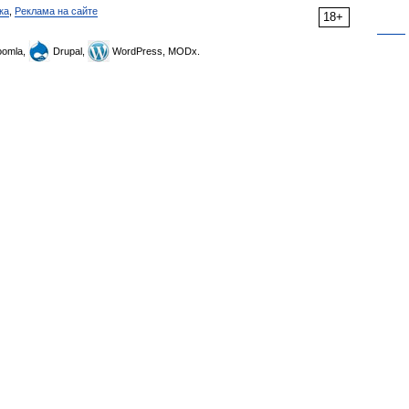
ка
,
Реклама на сайте
18+
omla,
Drupal,
WordPress, MODx.