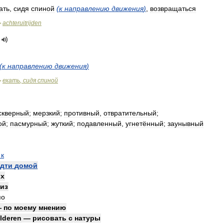
ать
,
сидя
спиной
(
к
направлению
движения
)
,
возвращаться
achteruitrijden
>
(
к
направлению
движения
)
ехать
,
сидя
спиной
>
скверный
;
мерзкий
;
противный
,
отвратительный
;
ой
;
пасмурный
;
жуткий
;
подавленный
,
угнетённый
;
заунывный
)
к
дти
домой
рх
из
по
—
по
моему
мнению
́lderen
—
рисовать
с
натуры