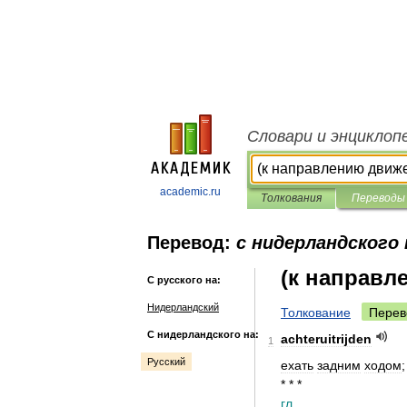
Словари и энциклоп
academic.ru
Толкования
Переводы
Перевод:
с нидерландского 
(к направл
С русского на:
Нидерландский
Толкование
Перев
С нидерландского на:
achteruitrijden
1
Русский
ехать
задним
ходом
* * *
гл
.