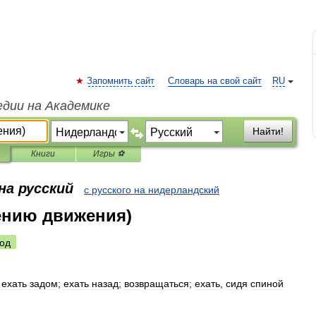
Запомнить сайт
Словарь на свой сайт
RU
едии на Академике
Найти!
Книги
Игры ⚽
на русский
с русского на нидерландский
ению движения)
од
;
ехать
задом
;
ехать
назад
;
возвращаться
;
ехать
,
сидя
спиной