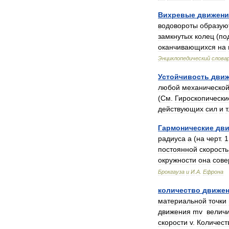
Вихревые
движени
водовороты
образую
замкнутых
колец
(
по
оканчивающихся
на
Энциклопедический
слова
Устойчивость
движ
любой
механическо
(
См
.
Гироскопически
действующих
сил
и
т
Гармонические
дв
радиуса
а
(
на
черт
.
1
постоянной
скорост
окружности
она
сове
Брокгауза
и
И
.
А
.
Ефрона
количество
движе
материальной
точки
движения
mv
велич
скорости
v
.
Количест