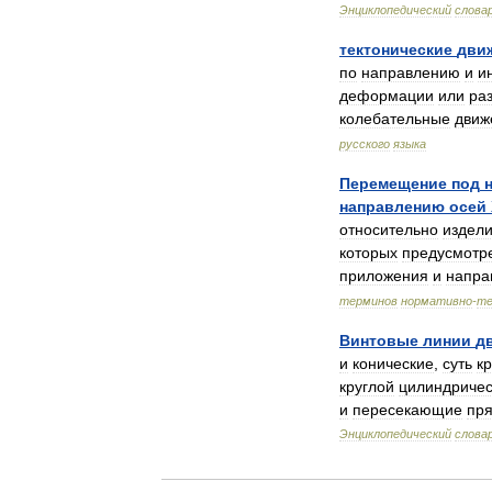
Энциклопедический
слова
тектонические
дви
по
направлению
и
и
деформации
или
ра
колебательные
движ
русского
языка
Перемещение
под
направлению
осей
относительно
издел
которых
предусмотр
приложения
и
напра
терминов
нормативно
-
те
Винтовые
линии
д
и
конические
,
суть
к
круглой
цилиндричес
и
пересекающие
пр
Энциклопедический
слова