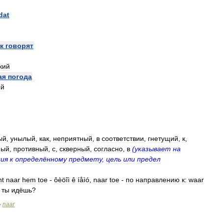
dat
к
говорят
кий
ая
погода
ый
ый
,
унылый
,
как
,
неприятный
,
в
соответствии
,
гнетущий
,
к
,
ный
,
противный
,
с
,
скверный
,
согласно
,
в
(
указывает
на
ия
к
определённому
предмету
,
цель
или
предел
ht
naar
hem
toe
-
ôèöîì
ê
íåìó
,
naar
toe
-
по
направлению
к:
waar
ты
идёшь
?
naar
>