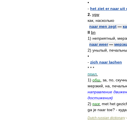
•
-
het
ziet
er
naar
uit
2
.
vgw
как
,
насколько
naar
men
zegt
—
ка
II
bn
1
)
неприятный
,
мерз
naar
weer
—
мерзк
2
)
унылый
,
печальн
•
-
zich
naar
lachen
* * *
прил
.
1
)
общ
.
за
,
по
,
скучн
мерзкий
,
на
,
печаль
направление
движен
достижения
)
2
)
разг
.
met
het
gezic
ga
je
naar
toe
? -
куда
Dutch
-
russian
dictionary