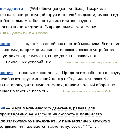
я
жидкости
— (
Wirbelbewegungen
,
Vortices
).
Вихри
или
тся
на
границе
текущей
струи
и
стоячей
жидкости
,
имеют
вид
добно
кольцам
табачного
дыма
)
или
же
шнуров
,
поверхности
жидкости
.
Гидродинамическая
теория
… …
рь
Ф
.
А
.
Брокгауза
и
И
.
А
.
Ефрона
ения
—
одно
из
важнейших
понятий
механики
.
Движение
й
системы
,
например
машины
,
гироскопического
устройства
е
устройства
),
самолёта
,
снаряда
и
т
.
п
.,
зависит
от
.
н
.
начальных
условий
,
т
.
е
.… …
Большая
советская
энциклопедия
ижения
—
простые
и
составные
.
Представим
себе
,
что
по
кругу
изображен
круг
,
имеющий
центр
в
О
)
движется
точка
N
с
ью
в
сторону
,
указанную
стрелкой
,
причем
полный
оборот
по
ршает
в
течение
времени
… …
Энциклопедический
словарь
Ф
.
А
.
ния
—
мера
механического
движения
,
равная
для
произведению
её
массы
m
на
скорость
v
.
Количество
ина
векторная
,
совпадающая
по
направлению
с
вектором
во
движения
называется
также
импульсом
. * * *… …