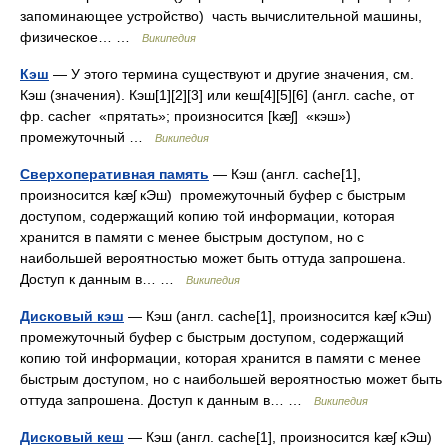
запоминающее устройство) часть вычислительной машины,
физическое… …
Википедия
Кэш
— У этого термина существуют и другие значения, см.
Кэш (значения). Кэш[1][2][3] или кеш[4][5][6] (англ. cache, от
фр. cacher «прятать»; произносится [kæʃ] «кэш»)
промежуточный …
Википедия
Сверхоперативная память
— Кэш (англ. cache[1],
произносится kæʃ кЭш) промежуточный буфер с быстрым
доступом, содержащий копию той информации, которая
хранится в памяти с менее быстрым доступом, но с
наибольшей вероятностью может быть оттуда запрошена.
Доступ к данным в… …
Википедия
Дисковый кэш
— Кэш (англ. cache[1], произносится kæʃ кЭш)
промежуточный буфер с быстрым доступом, содержащий
копию той информации, которая хранится в памяти с менее
быстрым доступом, но с наибольшей вероятностью может быть
оттуда запрошена. Доступ к данным в… …
Википедия
Дисковый кеш
— Кэш (англ. cache[1], произносится kæʃ кЭш)