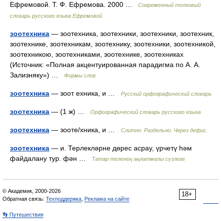
Ефремовой. Т. Ф. Ефремова. 2000 …
Современный толковый
словарь русского языка Ефремовой
зоотехника
— зоотехника, зоотехники, зоотехники, зоотехник,
зоотехнике, зоотехникам, зоотехнику, зоотехники, зоотехникой,
зоотехникою, зоотехниками, зоотехнике, зоотехниках
(Источник: «Полная акцентуированная парадигма по А. А.
Зализняку») …
Формы слов
зоотехника
— зоот ехника, и …
Русский орфографический словарь
зоотехника
— (1 ж) …
Орфографический словарь русского языка
зоотехника
— зооте/хника, и …
Слитно. Раздельно. Через дефис.
зоотехника
— и. Терлекләрне дөрес асрау, үрчетү һәм
файдалану тур. фән …
Татар теленең аңлатмалы сүзлеге
© Академик, 2000-2026
18+
Обратная связь:
Техподдержка
,
Реклама на сайте
👣 Путешествия