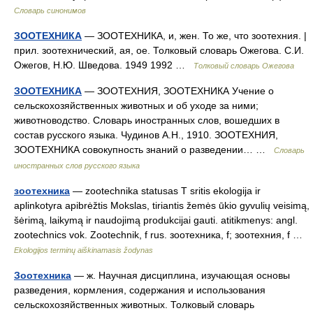
Словарь синонимов
ЗООТЕХНИКА
— ЗООТЕХНИКА, и, жен. То же, что зоотехния. |
прил. зоотехнический, ая, ое. Толковый словарь Ожегова. С.И.
Ожегов, Н.Ю. Шведова. 1949 1992 …
Толковый словарь Ожегова
ЗООТЕХНИКА
— ЗООТЕХНИЯ, ЗООТЕХНИКА Учение о
сельскохозяйственных животных и об уходе за ними;
животноводство. Словарь иностранных слов, вошедших в
состав русского языка. Чудинов А.Н., 1910. ЗООТЕХНИЯ,
ЗООТЕХНИКА совокупность знаний о разведении… …
Словарь
иностранных слов русского языка
зоотехника
— zootechnika statusas T sritis ekologija ir
aplinkotyra apibrėžtis Mokslas, tiriantis žemės ūkio gyvulių veisimą,
šėrimą, laikymą ir naudojimą produkcijai gauti. atitikmenys: angl.
zootechnics vok. Zootechnik, f rus. зоотехника, f; зоотехния, f …
Ekologijos terminų aiškinamasis žodynas
Зоотехника
— ж. Научная дисциплина, изучающая основы
разведения, кормления, содержания и использования
сельскохозяйственных животных. Толковый словарь