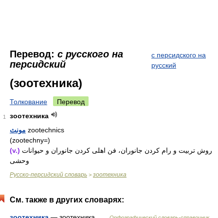
Перевод:
с русского на
с персидского на
персидский
русский
(зоотехника)
Толкование
Перевод
зоотехника
1
مونث
zootechnics
(zootechny=)
(v.)
روش تربیت و رام کردن جانوران، فن اهلی کردن جانوران و حیوانات
وحشی
Русско-персидский словарь
зоотехника
>
См. также в других словарях:
зоотехника
— зоотехника …
Орфографический словарь-справочник