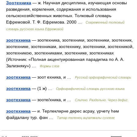
Зоотехника
— ж. Научная дисциплина, изучающая основы
разведения, кормления, содержания и использования
сельскохозяйственных животных. Толковый словарь
Ефремовой. Т. Ф. Ефремова. 2000 …
Современный толковый
словарь русского языка Ефремовой
зоотехника
— зоотехника, зоотехники, зоотехники, зоотехник,
зоотехнике, зоотехникам, зоотехнику, зоотехники, зоотехникой,
зоотехникою, зоотехниками, зоотехнике, зоотехниках
(Источник: «Полная акцентуированная парадигма по А. А.
Зализняку») …
Формы слов
зоотехника
— зоот ехника, и …
Русский орфографический словарь
зоотехника
— (1 ж) …
Орфографический словарь русского языка
зоотехника
— зооте/хника, и …
Слитно. Раздельно. Через дефис.
зоотехника
— и. Терлекләрне дөрес асрау, үрчетү һәм
файдалану тур. фән …
Татар теленең аңлатмалы сүзлеге