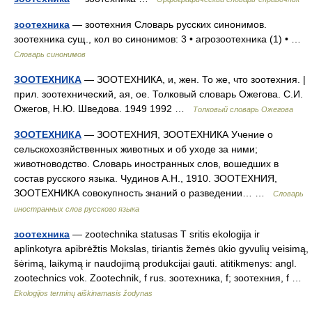
зоотехника
— зоотехния Словарь русских синонимов.
зоотехника сущ., кол во синонимов: 3 • агрозоотехника (1) • …
Словарь синонимов
ЗООТЕХНИКА
— ЗООТЕХНИКА, и, жен. То же, что зоотехния. |
прил. зоотехнический, ая, ое. Толковый словарь Ожегова. С.И.
Ожегов, Н.Ю. Шведова. 1949 1992 …
Толковый словарь Ожегова
ЗООТЕХНИКА
— ЗООТЕХНИЯ, ЗООТЕХНИКА Учение о
сельскохозяйственных животных и об уходе за ними;
животноводство. Словарь иностранных слов, вошедших в
состав русского языка. Чудинов А.Н., 1910. ЗООТЕХНИЯ,
ЗООТЕХНИКА совокупность знаний о разведении… …
Словарь
иностранных слов русского языка
зоотехника
— zootechnika statusas T sritis ekologija ir
aplinkotyra apibrėžtis Mokslas, tiriantis žemės ūkio gyvulių veisimą,
šėrimą, laikymą ir naudojimą produkcijai gauti. atitikmenys: angl.
zootechnics vok. Zootechnik, f rus. зоотехника, f; зоотехния, f …
Ekologijos terminų aiškinamasis žodynas