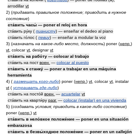
arrodillar
vt
2)
(
придавать правильное положение; приводить в нужное
состояние
)
ста́вить часы́ — poner el reloj en hora
ста́вить ру́ку (
пианисту
) — enseñar el dedeo al piano
ста́вить го́лос (
певцу
) — enseñar a modular la voz
3)
(
назначать на какое-либо место, должность
)
poner
(
непр.
)
vt
, colocar
vt
, designar
vt
ста́вить на рабо́ту — colocar al trabajo
ста́вить на пост
воен.
—
colocar al puesto
ста́вить к станку́ — poner a trabajar en una máquina
herramienta
4)
(
размещать кого-либо
)
poner
(
непр.
)
vt
, colocar
vt
, instalar
vt
(
устраивать где-либо
)
ста́вить на посто́й
воен.
—
acuartelar
vt
ста́вить на кварти́ру
разг.
—
colocar (instalar) en una vivienda
5)
(
создавать условия; приводить в какое-либо состояние
)
poner
(
непр.
)
vt
ста́вить в нело́вкое положе́ние — poner en una situación
embarazosa
ста́вить в безвы́ходное положе́ние — poner en un callejón