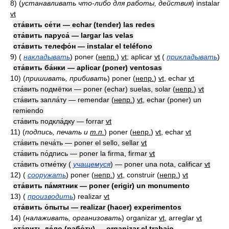
8)
(
устанавливать что-либо для работы, действия
)
instalar
vt
ста́вить се́ти — echar (tender) las redes
ста́вить паруса́ — largar las velas
ста́вить телефо́н — instalar el teléfono
9)
(
накладывать
)
poner
(
непр.
)
vt
; aplicar
vt
(
прикладывать
)
ста́вить ба́нки — aplicar (poner) ventosas
10)
(
пришивать, прибивать
)
poner
(
непр.
)
vt
, echar
vt
ста́вить подмётки — poner (echar) suelas, solar
(
непр.
)
vt
ста́вить запла́ту — remendar
(
непр.
)
vt
, echar (poner) un
remiendo
ста́вить подкла́дку — forrar
vt
11)
(
подпись, печать и
т.п.
)
poner
(
непр.
)
vt
, echar
vt
ста́вить печа́ть — poner el sello, sellar
vt
ста́вить по́дпись — poner la firma, firmar
vt
ста́вить отме́тку (
учащемуся
) — poner una nota, calificar
vt
12)
(
сооружать
)
poner
(
непр.
)
vt
, construir
(
непр.
)
vt
ста́вить па́мятник — poner (erigir) un monumento
13)
(
производить
)
realizar
vt
ста́вить о́пыты — realizar (hacer) experimentos
14)
(
налаживать, организовать
)
organizar
vt
, arreglar
vt
ста́вить де́ло (рабо́ту) — organizar el trabajo