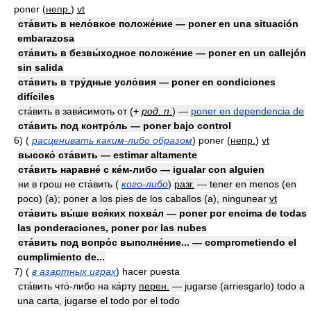
poner
(
непр.
)
vt
ста́вить в нело́вкое положе́ние — poner en una situación
embarazosa
ста́вить в безвы́ходное положе́ние — poner en un callejón
sin salida
ста́вить в тру́дные усло́вия — poner en condiciones
difíciles
ста́вить в зави́симоть от
(
+
род. п.
)
—
poner en dependencia de
ста́вить под контро́ль — poner bajo control
6)
(
расценивать каким-либо образом
)
poner
(
непр.
)
vt
высоко́ ста́вить — estimar altamente
ста́вить наравне́ с ке́м-либо — igualar con alguien
ни в грош не ста́вить (
кого-либо
)
разг.
— tener en menos (en
poco) (a); poner a los pies de los caballos (a), ningunear
vt
ста́вить вы́ше вся́ких похва́л — poner por encima de todas
las ponderaciones, poner por las nubes
ста́вить под вопро́с выполне́ние... — comprometiendo el
cumplimiento de...
7)
(
в азартных играх
)
hacer puesta
ста́вить что́-либо на ка́рту
перен.
— jugarse (arriesgarlo) todo a
una carta, jugarse el todo por el todo