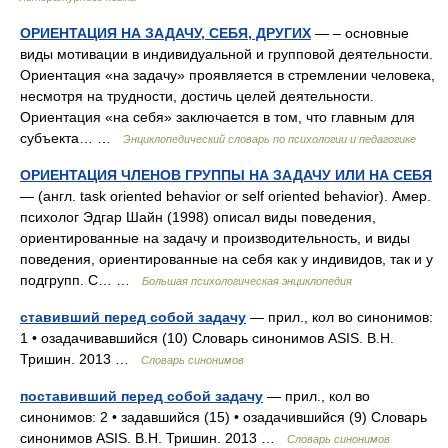
ОРИЕНТАЦИЯ НА ЗАДАЧУ, СЕБЯ, ДРУГИХ
— – основные
виды мотивации в индивидуальной и групповой деятельности.
Ориентация «на задачу» проявляется в стремлении человека,
несмотря на трудности, достичь целей деятельности.
Ориентация «на себя» заключается в том, что главным для
субъекта… …
Энциклопедический словарь по психологии и педагогике
ОРИЕНТАЦИЯ ЧЛЕНОВ ГРУППЫ НА ЗАДАЧУ ИЛИ НА СЕБЯ
— (англ. task oriented behavior or self oriented behavior). Амер.
психолог Эдгар Шайн (1998) описал виды поведения,
ориентированные на задачу и производительность, и виды
поведения, ориентированные на себя как у индивидов, так и у
подгрупп. С… …
Большая психологическая энциклопедия
ставивший перед собой задачу
— прил., кол во синонимов:
1 • озадачивавшийся (10) Словарь синонимов ASIS. В.Н.
Тришин. 2013 …
Словарь синонимов
поставивший перед собой задачу
— прил., кол во
синонимов: 2 • задавшийся (15) • озадачившийся (9) Словарь
синонимов ASIS. В.Н. Тришин. 2013 …
Словарь синонимов