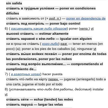
sin salida
ста́вить в тру́дные усло́вия — poner en condiciones
difíciles
ста́вить в зави́симоть от
(
+
род. п.
)
—
poner en dependencia de
ста́вить под контро́ль — poner bajo control
6)
(
расценивать каким-либо образом
)
poner
(
непр.
)
vt
высоко́ ста́вить — estimar altamente
ста́вить наравне́ с ке́м-либо — igualar con alguien
ни в грош не ста́вить (
кого-либо
)
разг.
— tener en menos (en
poco) (a); poner a los pies de los caballos (a), ningunear
vt
ста́вить вы́ше вся́ких похва́л — poner por encima de todas
las ponderaciones, poner por las nubes
ста́вить под вопро́с выполне́ние... — comprometiendo el
cumplimiento de...
7)
(
в азартных играх
)
hacer puesta
ста́вить что́-либо на ка́рту
перен.
— jugarse (arriesgarlo) todo a
una carta, jugarse el todo por el todo
8)
(
устанавливать что-либо для работы, действия
)
instalar
vt
ста́вить се́ти — echar (tender) las redes
ста́вить паруса́ — largar las velas