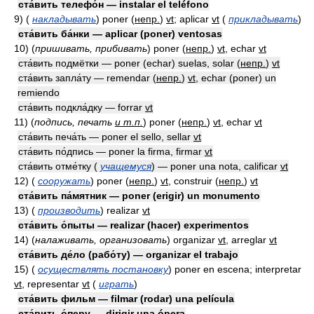
ста́вить телефо́н — instalar el teléfono
9)
(
накладывать
)
poner
(
непр.
)
vt
; aplicar
vt
(
прикладывать
)
ста́вить ба́нки — aplicar (poner) ventosas
10)
(
пришивать, прибивать
)
poner
(
непр.
)
vt
, echar
vt
ста́вить подмётки — poner (echar) suelas, solar
(
непр.
)
vt
ста́вить запла́ту — remendar
(
непр.
)
vt
, echar (poner) un
remiendo
ста́вить подкла́дку — forrar
vt
11)
(
подпись, печать
и т.п.
)
poner
(
непр.
)
vt
, echar
vt
ста́вить печа́ть — poner el sello, sellar
vt
ста́вить по́дпись — poner la firma, firmar
vt
ста́вить отме́тку (
учащемуся
) — poner una nota, calificar
vt
12)
(
сооружать
)
poner
(
непр.
)
vt
, construir
(
непр.
)
vt
ста́вить па́мятник — poner (erigir) un monumento
13)
(
производить
)
realizar
vt
ста́вить о́пыты — realizar (hacer) experimentos
14)
(
налаживать, организовать
)
organizar
vt
, arreglar
vt
ста́вить де́ло (рабо́ту) — organizar el trabajo
15)
(
осуществлять постановку
)
poner en escena; interpretar
vt
, representar
vt
(
играть
)
ста́вить фильм — filmar (rodar) una película
ста́вить о́перу — dirigir una ópera