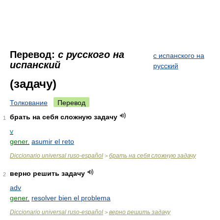
Перевод:
с русского на
с испанского на
испанский
русский
(задачу)
Толкование
Перевод
брать на себя сложную задачу
1
v
gener.
asumir el reto
Diccionario universal ruso-español
брать на себя сложную задачу
>
верно решить задачу
2
adv
gener.
resolver bien el problema
Diccionario universal ruso-español
верно решить задачу
>