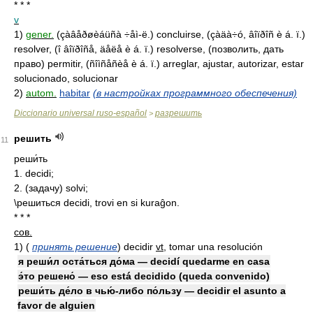
* * *
v
1)
gener.
(çàâåðøèáüñà ÷åì-ë.) concluirse, (çàäà÷ó, âîïðîñ è á. ï.)
resolver, (î âîïðîñå, äåëå è á. ï.) resolverse, (позволить, дать
право) permitir, (ñîìñåñèå è á. ï.) arreglar, ajustar, autorizar, estar
solucionado, solucionar
2)
autom.
habitar
(в настройках программного обеспечения)
Diccionario universal ruso-español
разрешить
>
решить
11
реши́ть
1. decidi;
2. (задачу) solvi;
\решиться decidi, trovi en si kuraĝon.
* * *
сов.
1)
(
принять решение
)
decidir
vt
, tomar una resolución
я реши́л оста́ться до́ма — decidí quedarme en casa
э́то решено́ — eso está decidido (queda convenido)
реши́ть де́ло в чью́-либо по́льзу — decidir el asunto a
favor de alguien