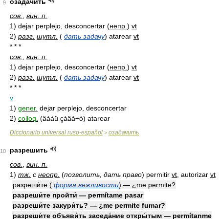
озадачить
9
сов.
,
вин. п.
1)
dejar perplejo, desconcertar
(
непр.
)
vt
2)
разг.
шутл.
(
дать задачу
)
atarear
vt
* * *
сов.
,
вин. п.
1)
dejar perplejo, desconcertar
(
непр.
)
vt
2)
разг.
шутл.
(
дать задачу
)
atarear
vt
* * *
v
1)
gener.
dejar perplejo, desconcertar
2)
colloq.
(äàáü çàäà÷ó) atarear
Diccionario universal ruso-español
озадачить
>
разрешить
10
сов.
,
вин. п.
1)
тж.
с
неопр.
(
позволить, дать право
)
permitir
vt
, autorizar
vt
разреши́те (
форма вежливости
) — ¿me permite?
разреши́те пройти́ — permítame pasar
разреши́те закури́ть? — ¿me permite fumar?
разреши́те объяви́ть заседа́ние откры́тым — permítanme