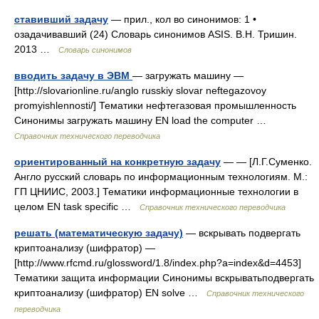
ставивший задачу
— прил., кол во синонимов: 1 •
озадачивавший (24) Словарь синонимов ASIS. В.Н. Тришин.
2013 …
Словарь синонимов
вводить задачу в ЭВМ
— загружать машину —
[http://slovarionline.ru/anglo russkiy slovar neftegazovoy
promyishlennosti/] Тематики нефтегазовая промышленность
Синонимы загружать машину EN load the computer …
Справочник технического переводчика
ориентированный на конкретную задачу
— — [Л.Г.Суменко.
Англо русский словарь по информационным технологиям. М.:
ГП ЦНИИС, 2003.] Тематики информационные технологии в
целом EN task specific …
Справочник технического переводчика
решать (математическую задачу)
— вскрывать подвергать
криптоанализу (шифратор) —
[http://www.rfcmd.ru/glossword/1.8/index.php?a=index&d=4453]
Тематики защита информации Синонимы вскрыватьподвергать
криптоанализу (шифратор) EN solve …
Справочник технического
переводчика