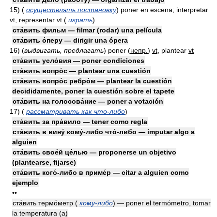
15)
(
осуществлять постановку
)
poner en escena; interpretar
vt
, representar
vt
(
играть
)
ста́вить фильм — filmar (rodar) una película
ста́вить о́перу — dirigir una ópera
16)
(
выдвигать, предлагать
)
poner
(
непр.
)
vt
, plantear
vt
ста́вить усло́вия — poner condiciones
ста́вить вопро́с — plantear una cuestión
ста́вить вопро́с ребро́м — plantear la cuestión
decididamente, poner la cuestión sobre el tapete
ста́вить на голосова́ние — poner a votación
17)
(
рассматривать как что-либо
)
ста́вить за пра́вило — tener como regla
ста́вить в вину́ кому́-либо что́-либо — imputar algo a
alguien
ста́вить свое́й це́лью — proponerse un objetivo
(plantearse, fijarse)
ста́вить кого́-либо в приме́р — citar a alguien como
ejemplo
••
ста́вить термо́метр (
кому-либо
) — poner el termómetro, tomar
la temperatura (a)