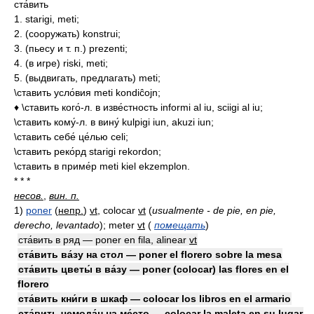
ста́вить
1. starigi, meti;
2. (сооружать) konstrui;
3. (пьесу и т. п.) prezenti;
4. (в игре) riski, meti;
5. (выдвигать, предлагать) meti;
\ставить усло́вия meti kondiĉojn;
♦ \ставить кого́-л. в изве́стность informi al iu, sciigi al iu;
\ставить кому́-л. в вину́ kulpigi iun, akuzi iun;
\ставить себе́ це́лью celi;
\ставить реко́рд starigi rekordon;
\ставить в приме́р meti kiel ekzemplon.
* * *
несов.
,
вин. п.
1)
poner
(
непр.
)
vt
, colocar
vt
(
usualmente - de pie, en pie,
derecho, levantado
)
; meter
vt
(
помещать
)
ста́вить в ряд — poner en fila, alinear
vt
ста́вить ва́зу на стол — poner el florero sobre la mesa
ста́вить цветы́ в ва́зу — poner (colocar) las flores en el
florero
ста́вить кни́ги в шкаф — colocar los libros en el armario
ста́вить чемода́н на ме́сто — colocar la maleta en su lugar