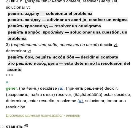
2)
вин. п.
(
разрешить; найти ответ
)
resolver
(
непр.
)
vt
,
solucionar
vt
реши́ть зада́чу — solucionar el problema
реши́ть зага́дку — adivinar un acertijo, resolver un enigma
реши́ть кроссво́рд — resolver un crucigrama
реши́ть вопро́с, пробле́му — solucionar una cuestión, un
problema
3)
(
определить что-либо, повлиять на исход
)
decidir
vt
,
determinar
vt
реши́ть бой, реши́ть исхо́д бо́я — decidir el combate
э́то реши́ло исхо́д де́ла — esto determinó la resolución del
asunto
* * *
v
gener.
(ñà ÷áî-ë.) decidirse
(a)
, (принять решение) decidir,
(разрешить; найти ответ) resolver, (ðàçðåøèáüñà) estar decidido,
determinar, estar resuelto, resolverse
(a)
, solucionar, tomar una
resolución
Diccionario universal ruso-español
решить
>
ставить
12