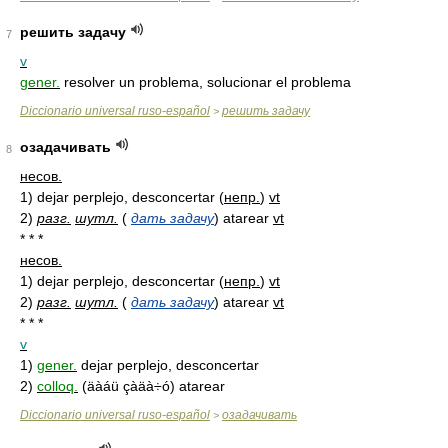
решить задачу
7
v
gener.
resolver un problema, solucionar el problema
Diccionario universal ruso-español
решить задачу
>
озадачивать
8
несов.
1)
dejar perplejo, desconcertar
(
непр.
)
vt
2)
разг.
шутл.
(
дать задачу
)
atarear
vt
* * *
несов.
1)
dejar perplejo, desconcertar
(
непр.
)
vt
2)
разг.
шутл.
(
дать задачу
)
atarear
vt
* * *
v
1)
gener.
dejar perplejo, desconcertar
2)
colloq.
(äàáü çàäà÷ó) atarear
Diccionario universal ruso-español
озадачивать
>