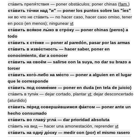
ста́вить препя́тствия — poner obstáculos; poner chinas
(
fam.
)
ста́вить то́чки над "и" — poner los puntos sobre las "íes"
ни во что не ста́вить — no hacer caso, hacer caso omiso, tener
en poco (en menos); ningunear
vt
ста́вить вся́кое лы́ко в стро́ку — poner chinas (peros) a
todo
ста́вить к сте́нке — poner al paredón, pasar por las armas
ста́вить в изве́стность — hacer saber, poner en
conocimiento, dar a conocer
ста́вить на своём — salirse con la suya, no dar su brazo a
torcer
ста́вить кого́-либо на ме́сто — poner a alguien en el lugar
que le corresponde
ста́вить под сомне́ние — poner en duda (en tela de juicio)
ста́вить в тупи́к — dejar cortado, plantar
vt
; dejar desconcertado
(aturdido)
ста́вить пе́ред соверши́вшимся фа́ктом — poner ante un
hecho consumado
ста́вить во главу́ угла́ — dar prioridad absoluta
ста́вить на вид — hacer una amonestación, reprender
vt
ста́вить на одну́ до́ску — medir con (por) el mismo rasero