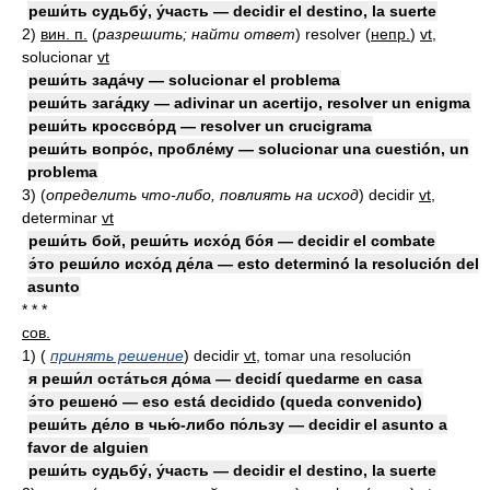
реши́ть судьбу́, у́часть — decidir el destino, la suerte
2)
вин. п.
(
разрешить; найти ответ
)
resolver
(
непр.
)
vt
,
solucionar
vt
реши́ть зада́чу — solucionar el problema
реши́ть зага́дку — adivinar un acertijo, resolver un enigma
реши́ть кроссво́рд — resolver un crucigrama
реши́ть вопро́с, пробле́му — solucionar una cuestión, un
problema
3)
(
определить что-либо, повлиять на исход
)
decidir
vt
,
determinar
vt
реши́ть бой, реши́ть исхо́д бо́я — decidir el combate
э́то реши́ло исхо́д де́ла — esto determinó la resolución del
asunto
* * *
сов.
1)
(
принять решение
)
decidir
vt
, tomar una resolución
я реши́л оста́ться до́ма — decidí quedarme en casa
э́то решено́ — eso está decidido (queda convenido)
реши́ть де́ло в чью́-либо по́льзу — decidir el asunto a
favor de alguien
реши́ть судьбу́, у́часть — decidir el destino, la suerte