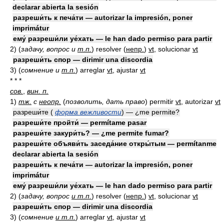
declarar abierta la sesión
разреши́ть к печа́ти — autorizar la impresión, poner
imprimátur
ему́ разреши́ли уе́хать — le han dado permiso para partir
2)
(
задачу, вопрос и
т.п.
)
resolver
(
непр.
)
vt
, solucionar
vt
разреши́ть спор — dirimir una discordia
3)
(
сомнение и
т.п.
)
arreglar
vt
, ajustar
vt
* * *
сов.
,
вин. п.
1)
тж.
с
неопр.
(
позволить, дать право
)
permitir
vt
, autorizar
vt
разреши́те (
форма вежливости
) — ¿me permite?
разреши́те пройти́ — permítame pasar
разреши́те закури́ть? — ¿me permite fumar?
разреши́те объяви́ть заседа́ние откры́тым — permítanme
declarar abierta la sesión
разреши́ть к печа́ти — autorizar la impresión, poner
imprimátur
ему́ разреши́ли уе́хать — le han dado permiso para partir
2)
(
задачу, вопрос
и т.п.
)
resolver
(
непр.
)
vt
, solucionar
vt
разреши́ть спор — dirimir una discordia
3)
(
сомнение
и т.п.
)
arreglar
vt
, ajustar
vt