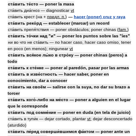
ста́вить те́сто — poner la masa
ста́вить диа́гноз — diagnosticar
vt
ста́вить крест (на +
предл. п.
)
—
hacer (poner) cruz y raya
ста́вить реко́рд — establecer (marcar) un record
ста́вить препя́тствия — poner obstáculos; poner chinas
(
fam.
)
ста́вить то́чки над "и" — poner los puntos sobre las "íes"
ни во что не ста́вить — no hacer caso, hacer caso omiso, tener
en poco (en menos); ningunear
vt
ста́вить вся́кое лы́ко в стро́ку — poner chinas (peros) a
todo
ста́вить к сте́нке — poner al paredón, pasar por las armas
ста́вить в изве́стность — hacer saber, poner en
conocimiento, dar a conocer
ста́вить на своём — salirse con la suya, no dar su brazo a
torcer
ста́вить кого́-либо на ме́сто — poner a alguien en el lugar
que le corresponde
ста́вить под сомне́ние — poner en duda (en tela de juicio)
ста́вить в тупи́к — dejar cortado, plantar
vt
; dejar desconcertado
(aturdido)
ста́вить пе́ред соверши́вшимся фа́ктом — poner ante un