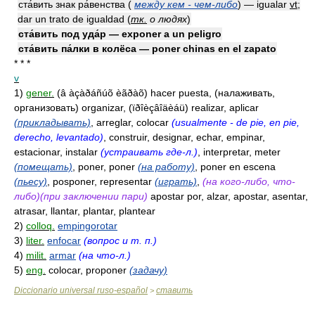
ста́вить знак ра́венства (
между кем - чем-либо
) — igualar
vt
;
dar un trato de igualdad
(
тк.
о людях
)
ста́вить под уда́р — exponer a un peligro
ста́вить па́лки в колёса — poner chinas en el zapato
* * *
v
1)
gener.
(â àçàðáñúõ èãðàõ) hacer puesta, (налаживать,
организовать) organizar, (ïðîèçâîäèáü) realizar, aplicar
(прикладывать)
, arreglar, colocar
(usualmente - de pie, en pie,
derecho, levantado)
, construir, designar, echar, empinar,
estacionar, instalar
(устраивать где-л.)
, interpretar, meter
(помещать)
, poner, poner
(на работу)
, poner en escena
(пьесу)
, posponer, representar
(играть)
,
(на кого-либо, что-
либо)(при заключении пари)
apostar por, alzar, apostar, asentar,
atrasar, llantar, plantar, plantear
2)
colloq.
empingorotar
3)
liter.
enfocar
(вопрос и т. п.)
4)
milit.
armar
(на что-л.)
5)
eng.
colocar, proponer
(задачу)
Diccionario universal ruso-español
ставить
>