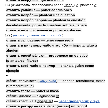
16)
(
выдвигать, предлагать
)
poner
(
непр.
)
vt
, plantear
vt
ста́вить усло́вия — poner condiciones
ста́вить вопро́с — plantear una cuestión
ста́вить вопро́с ребро́м — plantear la cuestión
decididamente, poner la cuestión sobre el tapete
ста́вить на голосова́ние — poner a votación
17)
(
рассматривать как что-либо
)
ста́вить за пра́вило — tener como regla
ста́вить в вину́ кому́-либо что́-либо — imputar algo a
alguien
ста́вить свое́й це́лью — proponerse un objetivo
(plantearse, fijarse)
ста́вить кого́-либо в приме́р — citar a alguien como
ejemplo
••
ста́вить термо́метр (
кому-либо
) — poner el termómetro, tomar
la temperatura (a)
ста́вить те́сто — poner la masa
ста́вить диа́гноз — diagnosticar
vt
ста́вить крест (на +
предл. п.
)
—
hacer (poner) cruz y raya
ста́вить реко́рд — establecer (marcar) un record