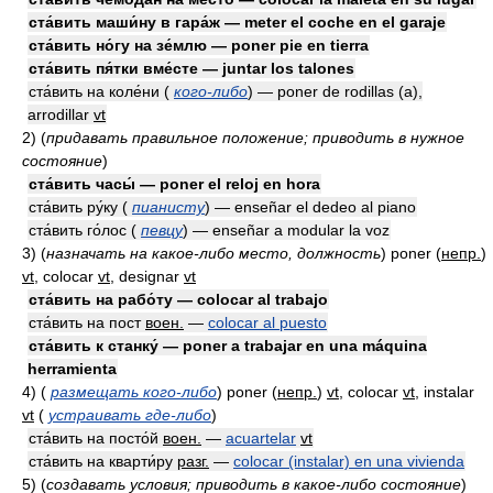
ста́вить маши́ну в гара́ж — meter el coche en el garaje
ста́вить но́гу на зе́млю — poner pie en tierra
ста́вить пя́тки вме́сте — juntar los talones
ста́вить на коле́ни (
кого-либо
) — poner de rodillas (a),
arrodillar
vt
2)
(
придавать правильное положение; приводить в нужное
состояние
)
ста́вить часы́ — poner el reloj en hora
ста́вить ру́ку (
пианисту
) — enseñar el dedeo al piano
ста́вить го́лос (
певцу
) — enseñar a modular la voz
3)
(
назначать на какое-либо место, должность
)
poner
(
непр.
)
vt
, colocar
vt
, designar
vt
ста́вить на рабо́ту — colocar al trabajo
ста́вить на пост
воен.
—
colocar al puesto
ста́вить к станку́ — poner a trabajar en una máquina
herramienta
4)
(
размещать кого-либо
)
poner
(
непр.
)
vt
, colocar
vt
, instalar
vt
(
устраивать где-либо
)
ста́вить на посто́й
воен.
—
acuartelar
vt
ста́вить на кварти́ру
разг.
—
colocar (instalar) en una vivienda
5)
(
создавать условия; приводить в какое-либо состояние
)