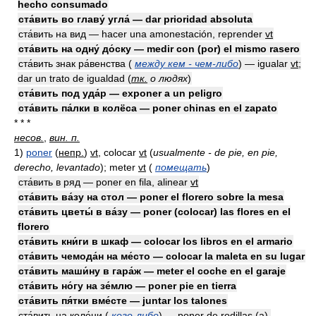
hecho consumado
ста́вить во главу́ угла́ — dar prioridad absoluta
ста́вить на вид — hacer una amonestación, reprender
vt
ста́вить на одну́ до́ску — medir con (por) el mismo rasero
ста́вить знак ра́венства (
между кем - чем-либо
) — igualar
vt
;
dar un trato de igualdad
(
тк.
о людях
)
ста́вить под уда́р — exponer a un peligro
ста́вить па́лки в колёса — poner chinas en el zapato
* * *
несов.
,
вин. п.
1)
poner
(
непр.
)
vt
, colocar
vt
(
usualmente - de pie, en pie,
derecho, levantado
)
; meter
vt
(
помещать
)
ста́вить в ряд — poner en fila, alinear
vt
ста́вить ва́зу на стол — poner el florero sobre la mesa
ста́вить цветы́ в ва́зу — poner (colocar) las flores en el
florero
ста́вить кни́ги в шкаф — colocar los libros en el armario
ста́вить чемода́н на ме́сто — colocar la maleta en su lugar
ста́вить маши́ну в гара́ж — meter el coche en el garaje
ста́вить но́гу на зе́млю — poner pie en tierra
ста́вить пя́тки вме́сте — juntar los talones
ста́вить на коле́ни (
кого-либо
) — poner de rodillas (a),