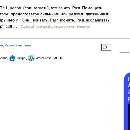
ТЬ1
,
несов
. (
сов
.
загнать
),
что
во
что
.
Разг
.
Помещать
трое
,
продолговатое
сильными
или
резкими
движениями
,
трь
чего
л
.;
Син
.
:
вбивать
,
Разг
.
вгонять
,
Разг
.
вколачивать
,
pf
.
coll
…
Большой
толковый
словарь
русских
глаголов
ка
,
Реклама на сайте
18+
omla,
Drupal,
WordPress, MODx.