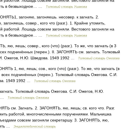
ой
работой
.
Лошадь
совсем
загоняли
.
Вестового
загоняли
на
ть
в
безвыходное
… …
Толковый
словарь
Ушакова
ГОНЯТЬ1
,
загоняю
,
загоняешь
.
несовер
.
к
загнать
.
2
.
ю
,
загоняешь
,
совер
.,
кого
что
(
разг
.).
1
.
Крайне
утомить
,
ой
работой
.
Лошадь
совсем
загоняли
.
Вестового
загоняли
на
ть
в
безвыходное
… …
Толковый
словарь
Ушакова
ТЬ
,
яю
,
яешь
;
совер
.,
кого
(
что
) (
разг
.).
То
же
,
что
загнать
(
в
3
всех
подчинённых
(
перен
.).
II
.
ЗАГОНЯТЬ
см
.
загнать
.
Толковый
И
.
Ожегов
,
Н
.
Ю
.
Шведова
.
1949
1992
…
Толковый
словарь
Ожегова
ОНЯТЬ
1
,
яю
,
яешь
;
сов
.,
кого
(
что
) (
разг
.).
То
же
,
что
загнать
(
в
.
всех
подчинённых
(
перен
.).
Толковый
словарь
Ожегова
.
С
.
И
.
ва
.
1949
1992
…
Толковый
словарь
Ожегова
загнать
.
Толковый
словарь
Ожегова
.
С
.
И
.
Ожегов
,
Н
.
Ю
.
…
Толковый
словарь
Ожегова
НЯТЬ
см
.
Загнать
.
2
.
ЗАГОНЯТЬ
,
яю
,
яешь
;
св
.
кого
что
.
Разг
.
мить
работой
,
многочисленными
поручениями
.
Мальчишка
ъездами
совсем
загоняли
секретаршу
.
3
.
ЗАГОНЯТЬ
,
яю
,
ять
…
Энциклопедический
словарь