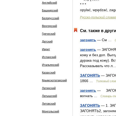
Английский
* * *
opylać
,
wpędzać
,
zag
Башкирский
Русско
-
польский
словар
Белорусский
Венгерский
См
.
также
в
друг
Греческий
загонять
—
См
…
Датский
загонять
—
ЗАГОНЯ
Иврит
кому
и
без
доп
.
Выго
Испанский
дурака
под
кожу
).
Вс
Итальянский
Рассказывать
что
л
.
Казахский
ЗАГОНЯТЬ
—
ЗАГО
Крымскотатарский
1866
…
Толковый
слов
Латинский
загонять
—
ЗАГО
вогнать
…
Латышский
Словарь
-
т
Литовский
ЗАГОНЯТЬ
—
1
.
ЗА
ЗАГОНЯТЬ2
,
загоня
Монгольский