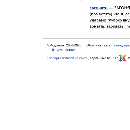
загонять
—
ЗАГОНЯ
(
поместить
)
что
л
.
ос
ударами
глубоко
вну
вонзать
,
забивать
[
im
© Академик, 2000-2026
Обратная связь:
Техподдерж
👣 Путешествия
Экспорт словарей на сайты
, сделанные на PHP,
Jo