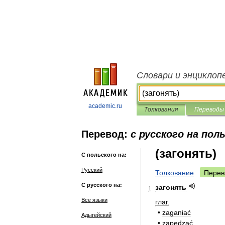
Словари и энциклоп
academic.ru
Толкования
Переводы
Перевод:
с русского на пол
(загонять)
С польского на:
Русский
Толкование
Перев
С русского на:
загонять
1
Все языки
глаг
.
•
zaganiać
Адыгейский
•
zapędzać