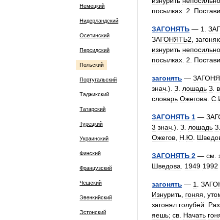
изнурить
непосильн
Немецкий
посылках
.
2
.
Постави
Нидерландский
ЗАГОНЯТЬ
—
1
.
ЗА
Осетинский
ЗАГОНЯТЬ2
,
загоня
изнурить
непосильн
Персидский
посылках
.
2
.
Постави
Польский
загонять
—
ЗАГОНЯ
Португальский
знач
.).
З
.
лошадь
З
.
Таджикский
словарь
Ожегова
.
С
.
Татарский
ЗАГОНЯТЬ
1
—
ЗАГ
Турецкий
3
знач
.).
З
.
лошадь
З
Ожегов
,
Н
.
Ю
.
Шведо
Украинский
Финский
ЗАГОНЯТЬ
2
—
см
.
Шведова
.
1949
1992
Французский
Чешский
загонять
—
1
.
ЗАГО
Изнурить
,
гоняя
,
уто
Эвенкийский
загонял
голубей
.
Раз
Эстонский
яешь
;
св
.
Начать
гон