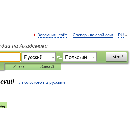
Запомнить сайт
Словарь на свой сайт
RU
едии на Академике
Найти!
Книги
Игры ⚽
ьский
с польского на русский
од