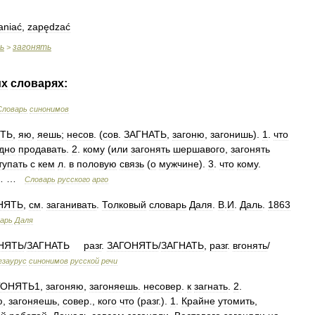
aniać
,
zapędzać
ь
загонять
>
их
словарях:
Словарь
синонимов
ТЬ
,
яю
,
яешь
;
несов
. (
сов
.
ЗАГНАТЬ
,
загоню
,
загонишь
).
1
.
что
дно
продавать
.
2
.
кому
(
или
загонять
шершавого
,
загонять
тупать
с
кем
л
.
в
половую
связь
(
о
мужчине
).
3
.
что
кому
.
… …
Словарь
русского
арго
НЯТЬ
,
см
.
заганивать
.
Толковый
словарь
Даля
.
В
.
И
.
Даль
.
1863
арь
Даля
НЯТЬ
/
ЗАГНАТЬ
разг
.
ЗАГОНЯТЬ
/
ЗАГНАТЬ
,
разг
.
вгонять
/
езаурус
синонимов
русской
речи
ГОНЯТЬ1
,
загоняю
,
загоняешь
.
несовер
.
к
загнать
.
2
.
ю
,
загоняешь
,
совер
.,
кого
что
(
разг
.).
1
.
Крайне
утомить
,