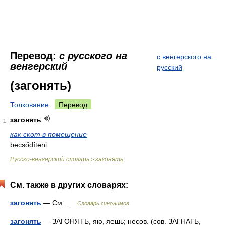
Перевод:
с русского на
с венгерского на
венгерский
русский
(загонять)
Толкование
Перевод
загонять
1
как скот в помещение
becsődíteni
Русско-венгерский словарь
загонять
>
См. также в других словарях:
загонять
— См …
Словарь синонимов
загонять
— ЗАГОНЯТЬ, яю, яешь; несов. (сов. ЗАГНАТЬ,