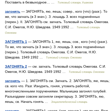
Поставить в безвыходное… …
Толковый словарь Ушакова
загонять
— ЗАГОНЯТЬ, яю, яешь; совер., кого (что) (разг.). То
же, что загнать (в 3 знач.). З. лошадь З. всех подчинённых
(перен.). II. ЗАГОНЯТЬ см. загнать. Толковый словарь Ожегова.
С.И. Ожегов, Н.Ю. Шведова. 1949 1992 …
Толковый словарь
Ожегова
ЗАГОНЯТЬ 1
— ЗАГОНЯТЬ 1, яю, яешь; сов., кого (что) (разг.).
То же, что загнать (в 3 знач.). З. лошадь З. всех подчинённых
(перен.). Толковый словарь Ожегова. С.И. Ожегов, Н.Ю.
Шведова. 1949 1992 …
Толковый словарь Ожегова
ЗАГОНЯТЬ 2
— см. загнать. Толковый словарь Ожегова. С.И.
Ожегов, Н.Ю. Шведова. 1949 1992 …
Толковый словарь Ожегова
загонять
— 1. ЗАГОНЯТЬ см. Загнать. 2. ЗАГОНЯТЬ, яю, яешь;
св. кого что. Разг. Изнурить, гоняя, утомить работой,
многочисленными поручениями. Мальчишка загонял голубей.
Разъездами совсем загоняли секретаршу. 3. ЗАГОНЯТЬ, яю,
яешь; св. Начать гонять …
Энциклопедический словарь
загонять
— ЗАГОНЯТЬ1, несов. (сов. загнать), что во что. Разг.