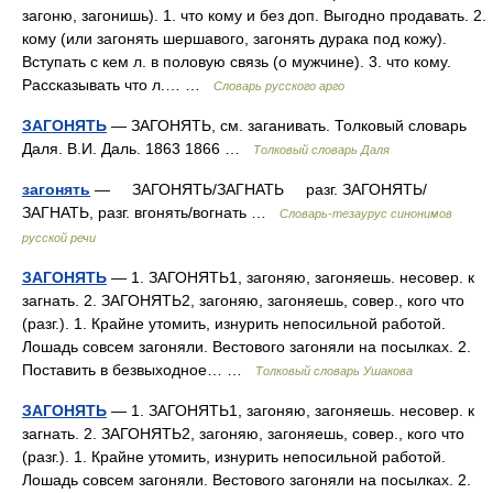
загоню, загонишь). 1. что кому и без доп. Выгодно продавать. 2.
кому (или загонять шершавого, загонять дурака под кожу).
Вступать с кем л. в половую связь (о мужчине). 3. что кому.
Рассказывать что л.… …
Словарь русского арго
ЗАГОНЯТЬ
— ЗАГОНЯТЬ, см. заганивать. Толковый словарь
Даля. В.И. Даль. 1863 1866 …
Толковый словарь Даля
загонять
— ЗАГОНЯТЬ/ЗАГНАТЬ разг. ЗАГОНЯТЬ/
ЗАГНАТЬ, разг. вгонять/вогнать …
Словарь-тезаурус синонимов
русской речи
ЗАГОНЯТЬ
— 1. ЗАГОНЯТЬ1, загоняю, загоняешь. несовер. к
загнать. 2. ЗАГОНЯТЬ2, загоняю, загоняешь, совер., кого что
(разг.). 1. Крайне утомить, изнурить непосильной работой.
Лошадь совсем загоняли. Вестового загоняли на посылках. 2.
Поставить в безвыходное… …
Толковый словарь Ушакова
ЗАГОНЯТЬ
— 1. ЗАГОНЯТЬ1, загоняю, загоняешь. несовер. к
загнать. 2. ЗАГОНЯТЬ2, загоняю, загоняешь, совер., кого что
(разг.). 1. Крайне утомить, изнурить непосильной работой.
Лошадь совсем загоняли. Вестового загоняли на посылках. 2.