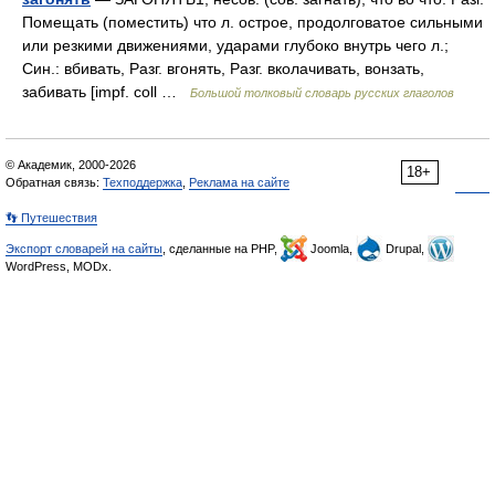
Помещать (поместить) что л. острое, продолговатое сильными
или резкими движениями, ударами глубоко внутрь чего л.;
Син.: вбивать, Разг. вгонять, Разг. вколачивать, вонзать,
забивать [impf. coll …
Большой толковый словарь русских глаголов
© Академик, 2000-2026
18+
Обратная связь:
Техподдержка
,
Реклама на сайте
👣 Путешествия
Экспорт словарей на сайты
, сделанные на PHP,
Joomla,
Drupal,
WordPress, MODx.