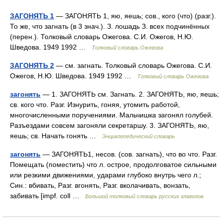
ЗАГОНЯТЬ 1
— ЗАГОНЯТЬ 1, яю, яешь; сов., кого (что) (разг.).
То же, что загнать (в 3 знач.). З. лошадь З. всех подчинённых
(перен.). Толковый словарь Ожегова. С.И. Ожегов, Н.Ю.
Шведова. 1949 1992 …
Толковый словарь Ожегова
ЗАГОНЯТЬ 2
— см. загнать. Толковый словарь Ожегова. С.И.
Ожегов, Н.Ю. Шведова. 1949 1992 …
Толковый словарь Ожегова
загонять
— 1. ЗАГОНЯТЬ см. Загнать. 2. ЗАГОНЯТЬ, яю, яешь;
св. кого что. Разг. Изнурить, гоняя, утомить работой,
многочисленными поручениями. Мальчишка загонял голубей.
Разъездами совсем загоняли секретаршу. 3. ЗАГОНЯТЬ, яю,
яешь; св. Начать гонять …
Энциклопедический словарь
загонять
— ЗАГОНЯТЬ1, несов. (сов. загнать), что во что. Разг.
Помещать (поместить) что л. острое, продолговатое сильными
или резкими движениями, ударами глубоко внутрь чего л.;
Син.: вбивать, Разг. вгонять, Разг. вколачивать, вонзать,
забивать [impf. coll …
Большой толковый словарь русских глаголов