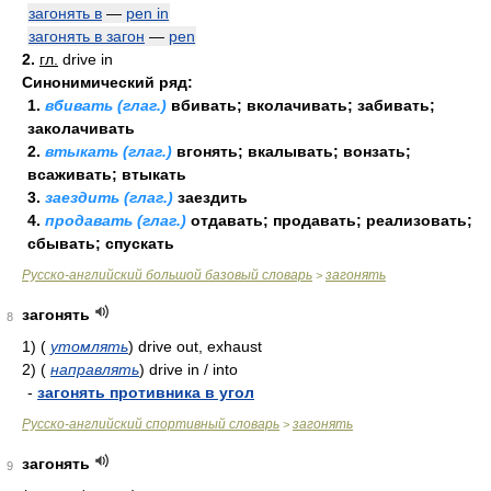
загонять в
—
pen in
загонять в загон
—
pen
2.
гл.
drive in
Синонимический ряд:
1.
вбивать (глаг.)
вбивать; вколачивать; забивать;
заколачивать
2.
втыкать (глаг.)
вгонять; вкалывать; вонзать;
всаживать; втыкать
3.
заездить (глаг.)
заездить
4.
продавать (глаг.)
отдавать; продавать; реализовать;
сбывать; спускать
Русско-английский большой базовый словарь
загонять
>
загонять
8
1)
(
утомлять
)
drive out, exhaust
2)
(
направлять
)
drive in / into
-
загонять противника в угол
Русско-английский спортивный словарь
загонять
>
загонять
9