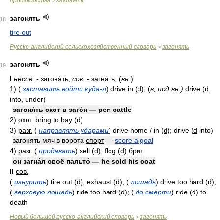
производства
загонять
>
загонять
18
tire out
Русско-английский сельскохозяйственный словарь
загонять
>
загонять
19
I
несов.
- загоня́ть,
сов.
- загна́ть; (
вн.
)
1)
(
заставить войти куда-л
)
drive in
(
d
)
;
(
в, под
вн.
)
drive
(
d
into, under)
загоня́ть скот в заго́н — pen cattle
2)
охот.
bring to bay
(
d
)
3)
разг.
(
направлять ударами
)
drive home / in
(
d
)
; drive
(
d
into)
загоня́ть мяч в воро́та
спорт
—
score a goal
4)
разг.
(
продавать
)
sell
(
d
)
; flog
(
d
)
брит.
он загна́л своё пальто́ — he sold his coat
II
сов.
(
изнурить
)
tire out
(
d
)
; exhaust
(
d
)
;
(
лошадь
)
drive too hard
(
d
)
;
(
верховую лошадь
)
ride too hard
(
d
)
;
(
до смерти
)
ride
(
d
)
to
death
Новый большой русско-английский словарь
загонять
>