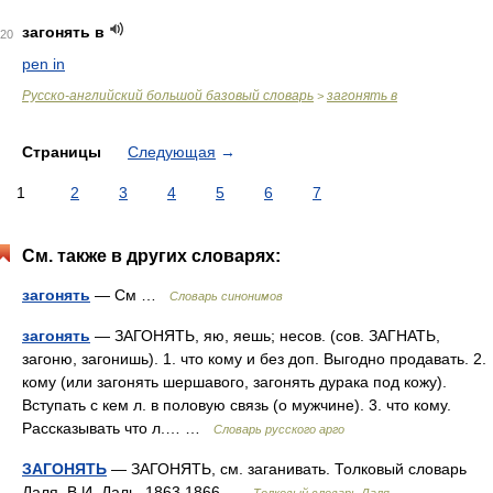
загонять в
20
pen in
Русско-английский большой базовый словарь
загонять в
>
Страницы
Следующая
→
1
2
3
4
5
6
7
См. также в других словарях:
загонять
— См …
Словарь синонимов
загонять
— ЗАГОНЯТЬ, яю, яешь; несов. (сов. ЗАГНАТЬ,
загоню, загонишь). 1. что кому и без доп. Выгодно продавать. 2.
кому (или загонять шершавого, загонять дурака под кожу).
Вступать с кем л. в половую связь (о мужчине). 3. что кому.
Рассказывать что л.… …
Словарь русского арго
ЗАГОНЯТЬ
— ЗАГОНЯТЬ, см. заганивать. Толковый словарь
Даля. В.И. Даль. 1863 1866 …