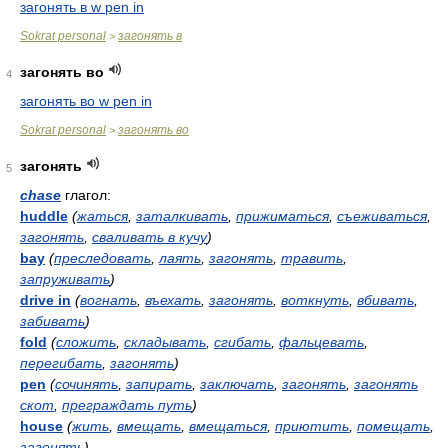
загонять в w pen in
Sokrat personal
загонять в
>
загонять во
4
загонять во w pen in
Sokrat personal
загонять во
>
загонять
5
chase
глагол:
huddle
(
жаться
,
заталкивать
,
прижиматься
,
съеживаться
,
загонять
,
сваливать в кучу
)
bay
(
преследовать
,
лаять
,
загонять
,
травить
,
запруживать
)
drive in
(
вогнать
,
въехать
,
загонять
,
воткнуть
,
вбивать
,
забивать
)
fold
(
сложить
,
складывать
,
сгибать
,
фальцевать
,
перегибать
,
загонять
)
pen
(
сочинять
,
запирать
,
заключать
,
загонять
,
загонять
скот
,
преграждать путь
)
house
(
жить
,
вмещать
,
вмещаться
,
приютить
,
помещать
,
загонять
)