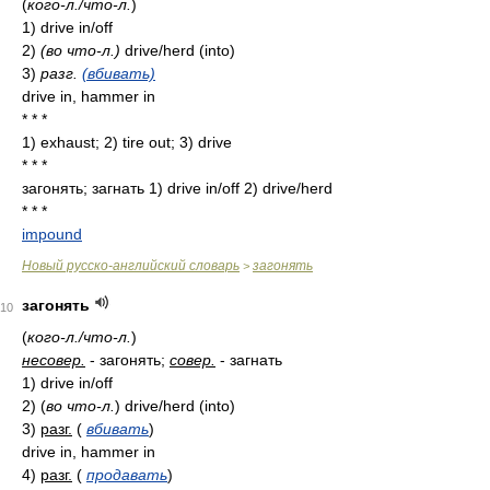
(
кого-л./что-л.
)
1) drive in/off
2)
(во что-л.)
drive/herd (into)
3)
разг.
(вбивать)
drive in, hammer in
* * *
1) exhaust; 2) tire out; 3) drive
* * *
загонять; загнать 1) drive in/off 2) drive/herd
* * *
impound
Новый русско-английский словарь
загонять
>
загонять
10
(
кого-л./что-л.
)
несовер.
- загонять;
совер.
- загнать
1)
drive in/off
2)
(
во что-л.
)
drive/herd (into)
3)
разг.
(
вбивать
)
drive in, hammer in
4)
разг.
(
продавать
)