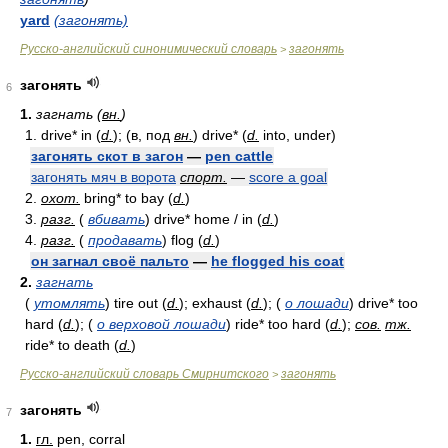
yard
(загонять)
Русско-английский синонимический словарь
загонять
>
загонять
6
1.
загнать (
вн.
)
1. drive* in (
d.
); (в, под
вн.
) drive* (
d.
into, under)
загонять скот в загон
—
pen cattle
загонять мяч в ворота
спорт.
—
score a goal
2.
охот.
bring* to bay (
d.
)
3.
разг.
(
вбивать
) drive* home / in (
d.
)
4.
разг.
(
продавать
) flog (
d.
)
он загнал своё пальто
—
he flogged his coat
2.
загнать
(
утомлять
) tire out (
d.
); exhaust (
d.
); (
о лошади
) drive* too
hard (
d.
); (
о верховой лошади
) ride* too hard (
d.
);
сов.
тж.
ride* to death (
d.
)
Русско-английский словарь Смирнитского
загонять
>
загонять
7
1.
гл.
pen, corral