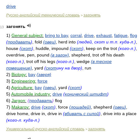
drive
Русско-английский технический словарь
загонять
>
загонять
13
1)
General subject:
bring to bay
,
corral
,
drive
,
exhaust
,
fatigue
,
flog
(
продавать
)
, fold
(овец)
, herd into
(людей, скот и т.п. куда-л.)
,
house
(
скот
)
, huddle, impound
(
скот
)
, keep on the trot
(кого-л.)
,
overdrive, pen, pound
(в загон)
, shepherd, trot off his death
(кого-л.)
, trot off his legs
(кого-л.)
, wedge
(в тесное
помещение)
, yard
(
скот
ину на двор)
, run
2)
Biology:
bay
(зверя)
3)
Engineering:
force
4)
Agriculture:
bay
(овец)
, yard
(
скот
)
5)
Automobile industry:
drive
(
конический штифт
)
6)
Jargon:
(
продавать
)
flog
7)
Makarov:
drive
(
скот
)
, force
(лошадей)
, shepherd
(овец)
,
drive home, drive in, drive in
(
вбивать с силой
)
, drive into a place
(кого-л. куда-л.)
Универсальный русско-английский словарь
загонять
>