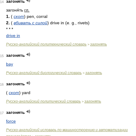
загонять
14
загоня́ть
гл.
1.
(
скот
) pen, corral
2.
(
вбивать с силой
) drive in (e. g., rivets)
* * *
drive in
Русско-английский политехнический словарь
загонять
>
загонять
15
bay
Русско-английский биологический словарь
загонять
>
загонять
16
(
скот
)
yard
Русско-английский политический словарь
загонять
>
загонять
17
force
Русско-английский исловарь по машиностроению и автоматизации