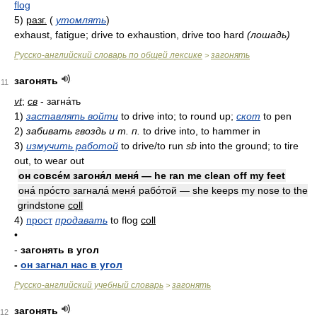
flog
5)
разг.
(
утомлять
)
exhaust, fatigue; drive to exhaustion, drive too hard
(лошадь)
Русско-английский словарь по общей лексике
загонять
>
загонять
11
vt
;
св
- загна́ть
1)
заставлять войти
to drive into; to round up;
скот
to pen
2)
забивать гвоздь и т. п.
to drive into, to hammer in
3)
измучить работой
to drive/to run
sb
into the ground; to tire
out, to wear out
он совсе́м загоня́л меня́ — he ran me clean off my feet
она́ про́сто загнала́ меня́ рабо́той — she keeps my nose to the
grindstone
coll
4)
прост
продавать
to flog
coll
•
-
загонять в угол
-
он загнал нас в угол
Русско-английский учебный словарь
загонять
>
загонять
12