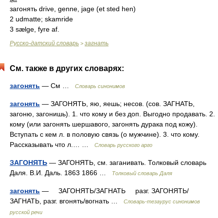
загонять drive, genne, jage (et sted hen)
2 udmatte; skamride
3 sælge, fyre af.
Русско-датский словарь
загнать
>
См. также в других словарях:
загонять
— См …
Словарь синонимов
загонять
— ЗАГОНЯТЬ, яю, яешь; несов. (сов. ЗАГНАТЬ,
загоню, загонишь). 1. что кому и без доп. Выгодно продавать. 2.
кому (или загонять шершавого, загонять дурака под кожу).
Вступать с кем л. в половую связь (о мужчине). 3. что кому.
Рассказывать что л.… …
Словарь русского арго
ЗАГОНЯТЬ
— ЗАГОНЯТЬ, см. заганивать. Толковый словарь
Даля. В.И. Даль. 1863 1866 …
Толковый словарь Даля
загонять
— ЗАГОНЯТЬ/ЗАГНАТЬ разг. ЗАГОНЯТЬ/
ЗАГНАТЬ, разг. вгонять/вогнать …
Словарь-тезаурус синонимов
русской речи