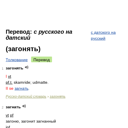
Перевод:
с русского на
с датского на
датский
русский
(загонять)
Толкование
Перевод
загонять
1
I
vt
pf.t.
skamride; udmatte.
II
se
загнать
.
Русско-датский словарь
загонять
>
загнать
2
vt
pf
загоню, загонит загнанный
ipf