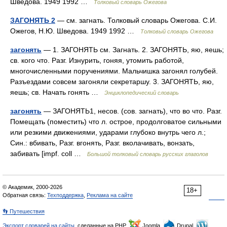
Шведова. 1949 1992 …
Толковый словарь Ожегова
ЗАГОНЯТЬ 2
— см. загнать. Толковый словарь Ожегова. С.И.
Ожегов, Н.Ю. Шведова. 1949 1992 …
Толковый словарь Ожегова
загонять
— 1. ЗАГОНЯТЬ см. Загнать. 2. ЗАГОНЯТЬ, яю, яешь;
св. кого что. Разг. Изнурить, гоняя, утомить работой,
многочисленными поручениями. Мальчишка загонял голубей.
Разъездами совсем загоняли секретаршу. 3. ЗАГОНЯТЬ, яю,
яешь; св. Начать гонять …
Энциклопедический словарь
загонять
— ЗАГОНЯТЬ1, несов. (сов. загнать), что во что. Разг.
Помещать (поместить) что л. острое, продолговатое сильными
или резкими движениями, ударами глубоко внутрь чего л.;
Син.: вбивать, Разг. вгонять, Разг. вколачивать, вонзать,
забивать [impf. coll …
Большой толковый словарь русских глаголов
© Академик, 2000-2026
18+
Обратная связь:
Техподдержка
,
Реклама на сайте
👣 Путешествия
Экспорт словарей на сайты
, сделанные на PHP,
Joomla,
Drupal,