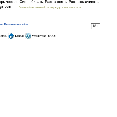
трь
чего
л
.;
Син
.
:
вбивать
,
Разг
.
вгонять
,
Разг
.
вколачивать
,
pf
.
coll
…
Большой
толковый
словарь
русских
глаголов
ка
,
Реклама на сайте
18+
omla,
Drupal,
WordPress, MODx.