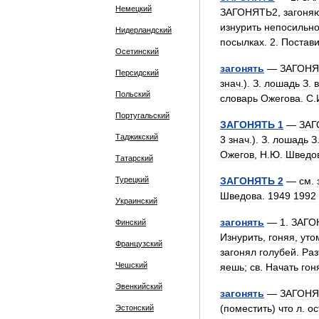
Немецкий
ЗАГОНЯТЬ2
,
загоня
изнурить
непосильн
Нидерландский
посылках
.
2
.
Постави
Осетинский
загонять
—
ЗАГОНЯ
Персидский
знач
.).
З
.
лошадь
З
.
Польский
словарь
Ожегова
.
С
.
Португальский
ЗАГОНЯТЬ
1
—
ЗАГ
Таджикский
3
знач
.).
З
.
лошадь
З
Ожегов
,
Н
.
Ю
.
Шведо
Татарский
Турецкий
ЗАГОНЯТЬ
2
—
см
.
Шведова
.
1949
1992
Украинский
загонять
—
1
.
ЗАГО
Финский
Изнурить
,
гоняя
,
уто
Французский
загонял
голубей
.
Раз
Чешский
яешь
;
св
.
Начать
гон
Эвенкийский
загонять
—
ЗАГОНЯ
(
поместить
)
что
л
.
ос
Эстонский