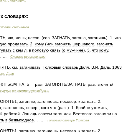
варь
загонять
>
их
словарях:
Словарь
синонимов
ТЬ
,
яю
,
яешь
;
несов
. (
сов
.
ЗАГНАТЬ
,
загоню
,
загонишь
).
1
.
что
дно
продавать
.
2
.
кому
(
или
загонять
шершавого
,
загонять
тупать
с
кем
л
.
в
половую
связь
(
о
мужчине
).
3
.
что
кому
.
… …
Словарь
русского
арго
НЯТЬ
,
см
.
заганивать
.
Толковый
словарь
Даля
.
В
.
И
.
Даль
.
1863
арь
Даля
НЯТЬ
/
ЗАГНАТЬ
разг
.
ЗАГОНЯТЬ
/
ЗАГНАТЬ
,
разг
.
вгонять
/
езаурус
синонимов
русской
речи
ГОНЯТЬ1
,
загоняю
,
загоняешь
.
несовер
.
к
загнать
.
2
.
ю
,
загоняешь
,
совер
.,
кого
что
(
разг
.).
1
.
Крайне
утомить
,
ой
работой
.
Лошадь
совсем
загоняли
.
Вестового
загоняли
на
ть
в
безвыходное
… …
Толковый
словарь
Ушакова
ГОНЯТЬ1
,
загоняю
,
загоняешь
.
несовер
.
к
загнать
.
2
.