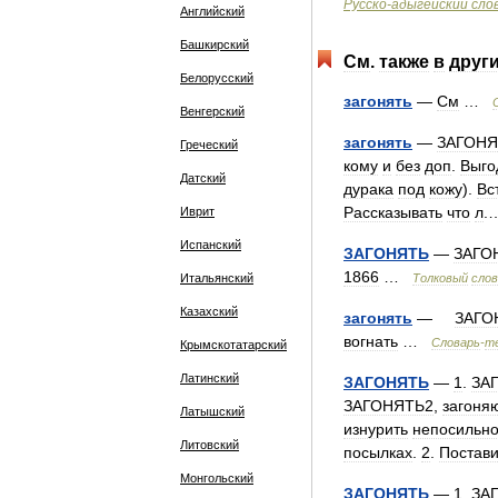
Русско
-
адыгейский
сло
Английский
Башкирский
См
.
также
в
друг
Белорусский
загонять
—
См
…
Венгерский
загонять
—
ЗАГОНЯ
Греческий
кому
и
без
доп
.
Выго
Датский
дурака
под
кожу
).
Вс
Рассказывать
что
л
.
Иврит
Испанский
ЗАГОНЯТЬ
—
ЗАГО
1866
…
Итальянский
Толковый
слов
Казахский
загонять
—
ЗАГО
вогнать
…
Словарь
-
т
Крымскотатарский
Латинский
ЗАГОНЯТЬ
—
1
.
ЗА
ЗАГОНЯТЬ2
,
загоня
Латышский
изнурить
непосильн
Литовский
посылках
.
2
.
Постави
Монгольский
ЗАГОНЯТЬ
—
1
.
ЗА