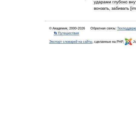
ударами
глубоко
вну
вонзать
,
забивать
[
im
© Академик, 2000-2026
Обратная связь:
Техподдерж
👣 Путешествия
Экспорт словарей на сайты
, сделанные на PHP,
Jo