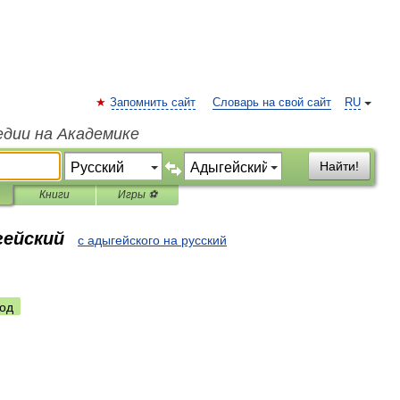
Запомнить сайт
Словарь на свой сайт
RU
едии на Академике
Найти!
Книги
Игры ⚽
гейский
с адыгейского на русский
од