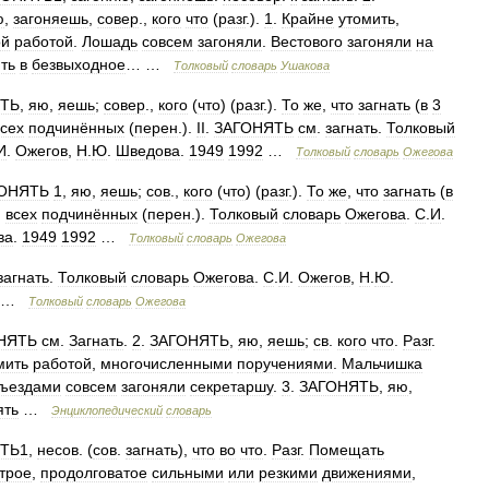
ю
,
загоняешь
,
совер
.,
кого
что
(
разг
.).
1
.
Крайне
утомить
,
ой
работой
.
Лошадь
совсем
загоняли
.
Вестового
загоняли
на
ть
в
безвыходное
… …
Толковый
словарь
Ушакова
ТЬ
,
яю
,
яешь
;
совер
.,
кого
(
что
) (
разг
.).
То
же
,
что
загнать
(
в
3
всех
подчинённых
(
перен
.).
II
.
ЗАГОНЯТЬ
см
.
загнать
.
Толковый
И
.
Ожегов
,
Н
.
Ю
.
Шведова
.
1949
1992
…
Толковый
словарь
Ожегова
ОНЯТЬ
1
,
яю
,
яешь
;
сов
.,
кого
(
что
) (
разг
.).
То
же
,
что
загнать
(
в
.
всех
подчинённых
(
перен
.).
Толковый
словарь
Ожегова
.
С
.
И
.
ва
.
1949
1992
…
Толковый
словарь
Ожегова
загнать
.
Толковый
словарь
Ожегова
.
С
.
И
.
Ожегов
,
Н
.
Ю
.
…
Толковый
словарь
Ожегова
НЯТЬ
см
.
Загнать
.
2
.
ЗАГОНЯТЬ
,
яю
,
яешь
;
св
.
кого
что
.
Разг
.
мить
работой
,
многочисленными
поручениями
.
Мальчишка
ъездами
совсем
загоняли
секретаршу
.
3
.
ЗАГОНЯТЬ
,
яю
,
ять
…
Энциклопедический
словарь
ТЬ1
,
несов
. (
сов
.
загнать
),
что
во
что
.
Разг
.
Помещать
трое
,
продолговатое
сильными
или
резкими
движениями
,