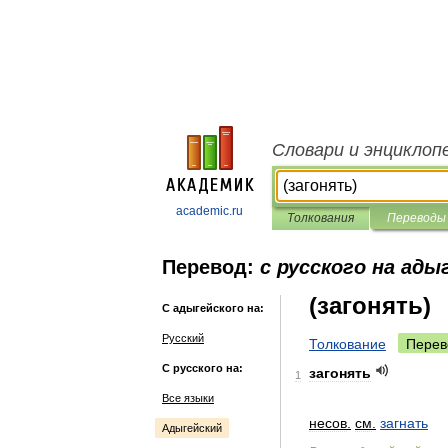
Словари и энциклоп
academic.ru
Толкования
Переводы
Перевод:
с русского на ады
(загонять)
С адыгейского на:
Русский
Толкование
Перев
С русского на:
загонять
1
Все языки
несов
.
см
.
загнать
Адыгейский