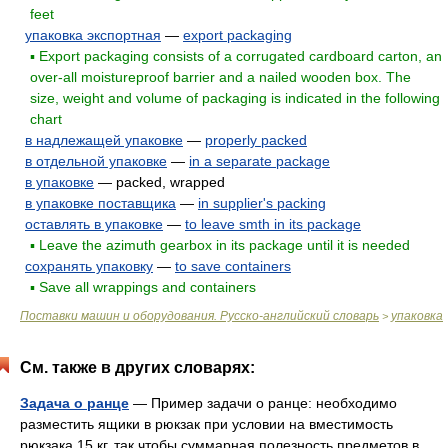
feet
упаковка экспортная
—
export packaging
▪ Export packaging consists of a corrugated cardboard carton, an
over-all moistureproof barrier and a nailed wooden box. The
size, weight and volume of packaging is indicated in the following
chart
в надлежащей упаковке
—
properly packed
в отдельной упаковке
—
in a separate package
в упаковке
— packed, wrapped
в упаковке поставщика
—
in supplier's packing
оставлять в упаковке
—
to leave smth in its package
▪ Leave the azimuth gearbox in its package until it is needed
сохранять упаковку
—
to save containers
▪ Save all wrappings and containers
Поставки машин и оборудования. Русско-английский словарь
упаковка
>
См. также в других словарях:
Задача о ранце
— Пример задачи о ранце: необходимо
разместить ящики в рюкзак при условии на вместимость
рюкзака 15 кг, так чтобы суммарная полезность предметов в