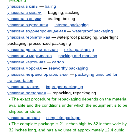
wrapping
упаковка в кипы
—
baling
упаковка в мешки
— bagging, sacking
упаковка в ящики
— crating, boxing
упаковка внутренняя
—
internal packaging
упаковка водонепроницаемая
—
waterproof packaging
упаковка герметичная
— waterproof packaging, watertight
packaging, pressurized packaging
упаковка дополнительная
—
extra packaging
упаковка и маркировка
—
packing and marking
упаковка картонная
—
carton
упаковка морская
—
seaworthy packaging
упаковка нетранспортабельная
—
packaging unsuited for
transportation
упаковка плохая
—
improper packaging
упаковка повторная
— repacking, repackaging
▪ The exact procedure for repackaging depends on the material
available and the conditions under which the equipment is to be
shipped or stored
упаковка полная
—
complete package
▪ The complete package is 21 inches high by 32 inches wide by
32 inches long, and has a volume of approximately 12.4 cubic