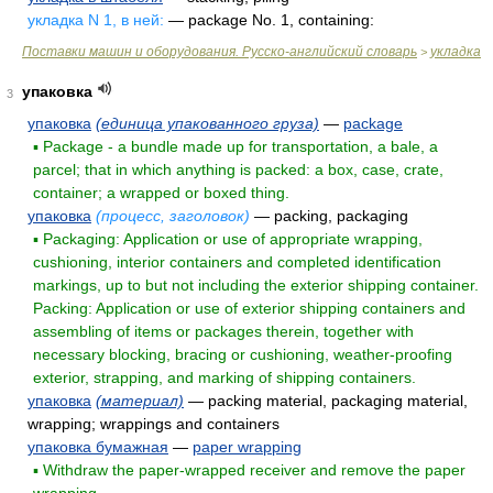
укладка N 1, в ней:
— package No. 1, containing:
Поставки машин и оборудования. Русско-английский словарь
укладка
>
упаковка
3
упаковка
(единица упакованного груза)
—
package
▪ Package - a bundle made up for transportation, a bale, a
parcel; that in which anything is packed: a box, case, crate,
container; a wrapped or boxed thing.
упаковка
(процесс, заголовок)
— packing, packaging
▪ Packaging: Application or use of appropriate wrapping,
cushioning, interior containers and completed identification
markings, up to but not including the exterior shipping container.
Packing: Application or use of exterior shipping containers and
assembling of items or packages therein, together with
necessary blocking, bracing or cushioning, weather-proofing
exterior, strapping, and marking of shipping containers.
упаковка
(материал)
— packing material, packaging material,
wrapping; wrappings and containers
упаковка бумажная
—
paper wrapping
▪ Withdraw the paper-wrapped receiver and remove the paper