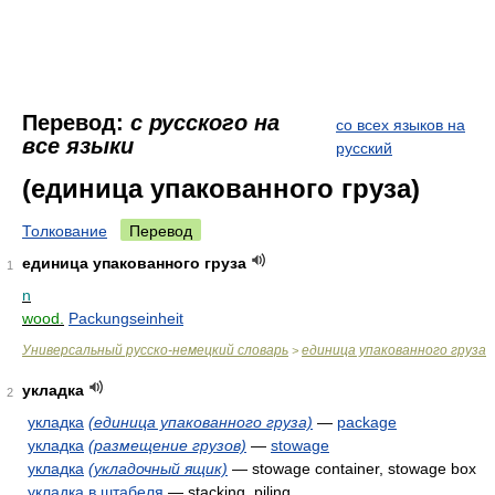
Перевод:
с русского на
со всех языков на
все языки
русский
(единица упакованного груза)
Толкование
Перевод
единица упакованного груза
1
n
wood.
Packungseinheit
Универсальный русско-немецкий словарь
единица упакованного груза
>
укладка
2
укладка
(единица упакованного груза)
—
package
укладка
(размещение грузов)
—
stowage
укладка
(укладочный ящик)
— stowage container, stowage box
укладка в штабеля
— stacking, piling