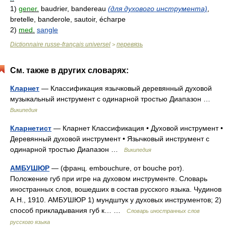
1)
gener.
baudrier, bandereau
(для духового инструмента)
,
bretelle, banderole, sautoir, écharpe
2)
med.
sangle
Dictionnaire russe-français universel
перевязь
>
См. также в других словарях:
Кларнет
— Классификация язычковый деревянный духовой
музыкальный инструмент с одинарной тростью Диапазон …
Википедия
Кларнетист
— Кларнет Классификация • Духовой инструмент •
Деревянный духовой инструмент • Язычковый инструмент с
одинарной тростью Диапазон …
Википедия
АМБУШЮР
— (франц. embouchure, от bouche рот).
Положение губ при игре на духовом инструменте. Словарь
иностранных слов, вошедших в состав русского языка. Чудинов
А.Н., 1910. АМБУШЮР 1) мундштук у духовых инструментов; 2)
способ прикладывания губ к… …
Словарь иностранных слов
русского языка