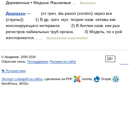
Деревянные • Медные Язычковые …
Википедия
Диапазон
— (от греч. dia pason (xordon) через все
(струны)). 1) В др. греч. муз. теории назв. октавы как
консонирующего интервала. 2) В Англии назв. нек рых
регистров лабиальных труб органа. 3) Модель, по к рой
изготовляются… …
Музыкальная энциклопедия
© Академик, 2000-2026
18+
Обратная связь:
Техподдержка
,
Реклама на сайте
👣 Путешествия
Экспорт словарей на сайты
, сделанные на PHP,
Joomla,
Drupal,
WordPress, MODx.