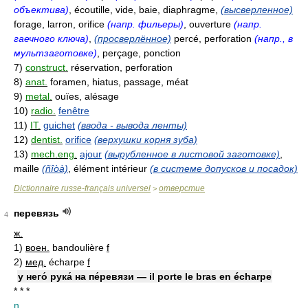
объектива)
, écoutille, vide, baie, diaphragme,
(высверленное)
forage, larron, orifice
(напр. фильеры)
, ouverture
(напр.
гаечного ключа)
,
(просверлённое)
percé, perforation
(напр., в
мультзаготовке)
, perçage, ponction
7)
construct.
réservation, perforation
8)
anat.
foramen, hiatus, passage, méat
9)
metal.
ouïes, alésage
10)
radio.
fenêtre
11)
IT.
guichet
(ввода - вывода ленты)
12)
dentist.
orifice
(верхушки корня зуба)
13)
mech.eng.
ajour
(вырубленное в листовой заготовке)
,
maille
(ñîòà)
, élément intérieur
(в системе допусков и посадок)
Dictionnaire russe-français universel
отверстие
>
перевязь
4
ж.
1)
воен.
bandoulière
f
2)
мед.
écharpe
f
у него́ рука́ на пе́ревязи — il porte le bras en écharpe
* * *
n