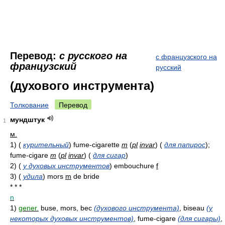
Перевод:
с русского на
с французского на
французский
русский
(духового инструмента)
Толкование
Перевод
мундштук
1
м.
1)
(
курительный
)
fume-cigarette
m
(
pl
invar
)
(
для папирос
)
;
fume-cigare
m
(
pl
invar
)
(
для сигар
)
2)
(
у духовых инструментов
)
embouchure
f
3)
(
удила
)
mors
m
de bride
* * *
n
1)
gener.
buse, mors, bec
(духового инструмента)
, biseau
(у
некоторых духовых инструментов)
, fume-cigare
(для сигары)
,