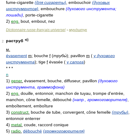
fume-cigarette
(для сигареты)
, embouchoir
(духовых
инструментов)
, embouchure
(духового инструмента;
лошади)
, porte-cigarette
2)
eng.
bout, embout, nez
Dictionnaire russe-français universel
мундштук
>
раструб
2
м.
évasement
m
; bouche
f
(
трубы́
)
; pavillon
m
(
у духового
инструмента
)
; tige
f
évasée
(
у сапога
)
* * *
n
1)
gener.
évasement, bouche, diffuseur, pavillon
(духового
инструмента, граммофона)
2)
eng.
douille, entonnoir, manchon de tuyau, trompe d'entrée,
manchon, cône femelle, débouché
(напр., громкоговорителя)
,
emboîtement, emboîture
3)
construct.
bouche de tube, convergent, cône femelle
(трубы)
,
entonnoir enterrer
4)
metal.
coude, raccord conique
5)
radio.
débouché
(громкоговорителя)