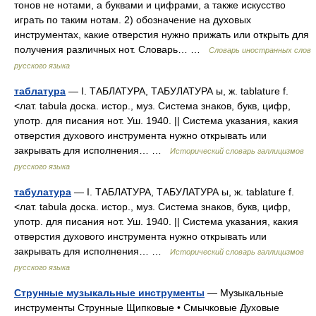
тонов не нотами, а буквами и цифрами, а также искусство
играть по таким нотам. 2) обозначение на духовых
инструментах, какие отверстия нужно прижать или открыть для
получения различных нот. Словарь… …
Словарь иностранных слов
русского языка
таблатура
— I. ТАБЛАТУРА, ТАБУЛАТУРА ы, ж. tablature f.
<лат. tabula доска. истор., муз. Система знаков, букв, цифр,
употр. для писания нот. Уш. 1940. || Система указания, какия
отверстия духового инструмента нужно открывать или
закрывать для исполнения… …
Исторический словарь галлицизмов
русского языка
табулатура
— I. ТАБЛАТУРА, ТАБУЛАТУРА ы, ж. tablature f.
<лат. tabula доска. истор., муз. Система знаков, букв, цифр,
употр. для писания нот. Уш. 1940. || Система указания, какия
отверстия духового инструмента нужно открывать или
закрывать для исполнения… …
Исторический словарь галлицизмов
русского языка
Струнные музыкальные инструменты
— Музыкальные
инструменты Струнные Щипковые • Смычковые Духовые