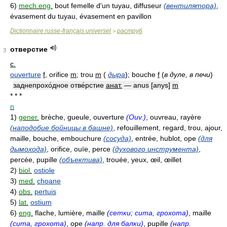
6)
mech.eng.
bout femelle d'un tuyau, diffuseur
(вентилятора)
,
évasement du tuyau, évasement en pavillon
Dictionnaire russe-français universel
раструб
>
отверстие
3
с.
ouverture
f
, orifice
m
; trou
m
(
дыра
)
; bouche
f
(
в дуле, в печи
)
заднепрохо́дное отве́рстие
анат.
— anus [anys]
m
* * *
n
1)
gener.
brèche, gueule, ouverture
(Ouv.)
, ouvreau, rayère
(наподобие бойницы в башне)
, refouillement, regard, trou, ajour,
maille, bouche, embouchure
(сосуда)
, entrée, hublot, ope
(для
дымохода)
, orifice, ouïe, perce
(духового инструмента)
,
percée, pupille
(объектива)
, trouée, yeux, œil, œillet
2)
biol.
ostiole
3)
med.
choane
4)
obs.
pertuis
5)
lat.
ostium
6)
eng.
flache, lumière, maille
(сетки; сита, грохота)
, maille
(сита, грохота)
, ope
(напр. для балки)
, pupille
(напр.