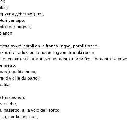
oj
;
ubloj
;
орудия
действия
)
per
;
turi
per
ŝipo
;
atali
per
pugnoj
;
pianon
;
зском
языке́
paroli
en
la
franca
lingvo
,
paroli
france
;
ий
язы́к
traduki
en
la
rusan
lingvon
,
traduki
rusen
;
переводится
с
помощью
предлога
je
или
без
предлога:
коро́че
je
metro
;
рела
je
pafdistanco
;
сти
dividi
je
du
partoj
;
vatita
;
)
trinkmonon
;
zorstebe
;
al
hazardo
,
al
la
volo
de
l
'
sorto
;
l
iu
,
por
kolerigi
iun
;