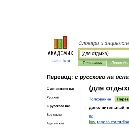
Словари и энциклоп
academic.ru
Толкования
Переводы
Перевод:
с русского на исп
(для отдых
С испанского на:
Русский
Толкование
Перев
С русского на:
дополнительный
п
1
Все языки
adj
law
.
reposo
extrordina
Адыгейский