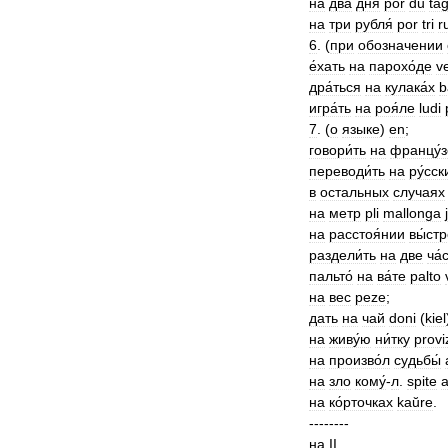
на
два
дня
por
du
tag
на
три
рубля́
por
tri
r
6
. (
при
обозначении
е́хать
на
парохо́де
ve
дра́ться
на
кулака́х
b
игра́ть
на
роя́ле
ludi
7
. (
о
языке
)
en
;
говори́ть
на
францу́
переводи́ть
на
ру́сск
в
остальных
случаях
на
метр
pli
mallonga
на
расстоя́нии
вы́ст
раздели́ть
на
две
ча́
пальто́
на
ва́те
palto
на
вес
peze
;
дать
на
чай
doni
(
kiel
на
живу́ю
ни́тку
provi
на
произво́л
судьбы́
на
зло
кому́
-
л
.
spite
a
на
ко́рточках
kaŭre
.
--------
на
II