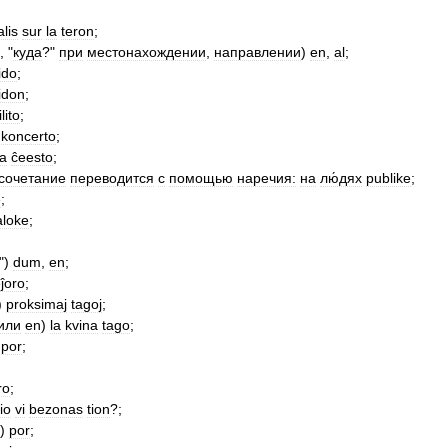
alis
sur
la
teron
;
, "
куда
?"
при
местонахождении
,
направлении
)
en
,
al
;
ido
;
idon
;
lito
;
koncerto
;
a
ĉeesto
;
сочетание
переводится
с
помощью
наречия:
на
лю́дях
publike
;
e
;
aloke
;
")
dum
,
en
;
ĵoro
;
)
proksimaj
tagoj
;
или
en
)
la
kvina
tago
;
)
por
;
ro
;
io
vi
bezonas
tion
?;
)
por
;