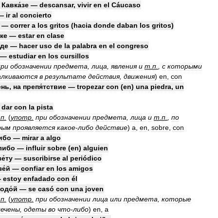
Кавка́зе
—
descansar
,
vivir
en
el
Cáucaso
—
ir
al
concierto
—
correr
a
los
gritos
(
hacia
donde
daban
los
gritos
)
́ке
—
estar
en
clase
зде
—
hacer
uso
de
la
palabra
en
el
congreso
—
estudiar
en
los
cursillos
при
обозначении
предмета
,
лица
,
явления
и
т
.
п
.
,
с
которыми
алкиваются
в
результате
действия
,
движения
)
en
,
con
ень
,
на
препя́тствие
—
tropezar
con
(
en
)
una
piedra
,
un
—
dar
con
la
pista
.
п
.
(
употр
.
при
обозначении
предмета
,
лица
и
т
.
п
.
,
по
рым
проявляется
какое
-
либо
действие
)
a
,
en
,
sobre
,
con
ибо
—
mirar
a
algo
либо
—
influir
sobre
(
en
)
alguien
зе́ту
—
suscribirse
al
periódico
е́й
—
confiar
en
los
amigos
—
estoy
enfadado
con
él
одо́й
—
se
casó
con
una
joven
.
п
.
(
употр
.
при
обозначении
лица
или
предмета
,
которые
лечены
,
одеты
во
что
-
либо
)
en
,
a