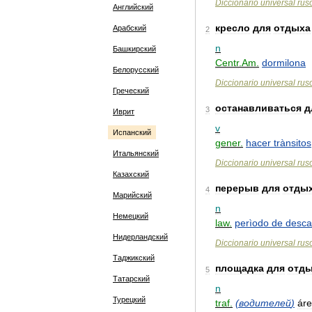
Diccionario
universal
rus
Английский
кресло
для
отдыха
Арабский
2
n
Башкирский
Centr
.
Am
.
dormilona
Белорусский
Diccionario
universal
rus
Греческий
останавливаться
д
3
Иврит
v
Испанский
gener
.
hacer
trànsitos
Итальянский
Diccionario
universal
rus
Казахский
перерыв
для
отды
4
Марийский
n
Немецкий
law
.
perìodo
de
desc
Нидерландский
Diccionario
universal
rus
Таджикский
площадка
для
отд
5
Татарский
n
Турецкий
traf
.
(
водителей
)
ár