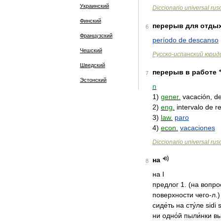
Украинский
Diccionario
universal
rus
Финский
перерыв
для
отды
6
Французский
período
de
descanso
Чешский
Русско
-
испанский
юрид
Шведский
перерыв
в
работе
7
Эстонский
n
1
)
gener
.
vacación
,
d
2
)
eng
.
intervalo
de
r
3
)
law
.
paro
4
)
econ
.
vacaciones
Diccionario
universal
rus
на
8
на
I
предлог
1
. (
на
вопро
поверхности
чего
-
л
.
сиде́ть
на
сту́ле
sidi
ни
одно́й
пыли́нки
в