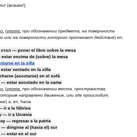
enu
! (
возьми
!);
.
п
.
(
употр
.
при
обозначении
предмета
,
на
поверхность
но
или
на
поверхности
которого
протекает
действие
)
en
,
стол
—
poner
el
libro
sobre
la
mesa
—
estar
encima
de
(
sobre
)
la
mesa
ntarse
en
la
silla
—
estar
sentado
en
la
silla
charse
(
acostarse
)
en
el
sofá
—
estar
acostado
en
la
cama
.
п
.
(
употр
.
при
обозначении
места
,
пространства
,
которым
направлено
движение
,
или
где
происходит
,
вие
)
a
,
en
,
hacia
—
ir
a
la
fábrica
у
—
ir
a
Ucrania
ину
—
regresar
a
la
patria
—
dirigirse
al
(
hacia
el
)
sur
—
estar
en
el
sur