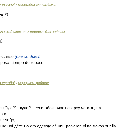
o
-
español
площадка
для
отдыха
>
ха
ический
словарь
перерыв
для
отдыха
>
escanso
(
для
отдыха
)
eposo
,
tiempo
de
reposo
o
-
español
перерыв
в
работе
>
сы
"
где
?", "
куда
?",
если
обозначает
сверху
чего
-
л
.,
на
)
sur
;
sur
seĝo
;
ы
не
найдёте
на
его́
оде́жде
eĉ
unu
polveron
vi
ne
trovos
sur
lia