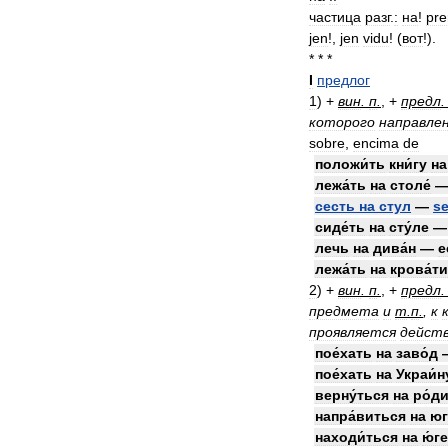
частица
разг
.
:
на
!
pr
jen
!,
jen
vidu
! (
вот
!).
* * *
I
предлог
1
)
+
вин
.
п
.
, +
предл
которого
направле
sobre
,
encima
de
положи́ть
кни́гу
на
лежа́ть
на
столе́
сесть
на
стул
—
se
сиде́ть
на
сту́ле
лечь
на
дива́н
—
e
лежа́ть
на
крова́ти
2
)
+
вин
.
п
.
, +
предл
предмета
и
т
.
п
.
,
к
проявляется
дейст
пое́хать
на
заво́д
пое́хать
на
Украи́н
верну́ться
на
ро́д
напра́виться
на
юг
находи́ться
на
ю́ге