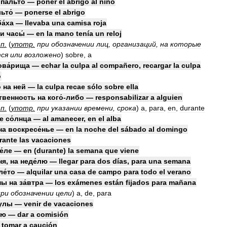
пальто́
—
poner
el
abrigo
al
niño
ьто́
—
ponerse
el
abrigo
а́ха
—
llevaba
una
camisa
roja
ли
часы́
—
en
la
mano
tenía
un
reloj
.
п
.
(
употр
.
при
обозначении
лиц
,
организаций
,
на
которые
тся
или
возложено
)
sobre
,
a
ова́рища
—
echar
la
culpa
al
compañero
,
recargar
la
culpa
o
о
на
ней
—
la
culpa
recae
sólo
sobre
ella
ственность
на
кого́
-
либо
—
responsabilizar
a
alguien
.
п
.
(
употр
.
при
указании
времени
,
срока
)
a
,
para
,
en
,
durante
е
со́лнца
—
al
amanecer
,
en
el
alba
на
воскресе́нье
—
en
la
noche
del
sábado
al
domingo
rante
las
vacaciones
е́ле
—
en
(
durante
)
la
semana
que
viene
ня
,
на
неде́лю
—
llegar
para
dos
días
,
para
una
semana
ле́то
—
alquilar
una
casa
de
campo
para
todo
el
verano
ны
на
за́втра
—
los
exámenes
están
fijados
para
mañana
при
обозначении
цели
)
a
,
de
,
para
кулы
—
venir
de
vacaciones
ию
—
dar
a
comisión
—
tomar
a
caución