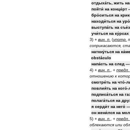
отдыха́ть
,
жить
на
пойти́
на
конце́рт
бро́ситься
на
крик
находи́ться
на
уро
выступа́ть
на
съе́
учи́ться
на
ку́рсах
3
)
+
вин
.
п
.
(
употр
.
соприкасаются
,
ст
наткну́ться
на
ка́м
obstáculo
напа́сть
на
след
4
)
+
вин
.
п
.
, +
предл
отношению
к
кото
смотре́ть
на
что́
-
л
повлия́ть
на
кого́
-
подписа́ться
на
га
полага́ться
на
друз
я
серди́т
на
него́
он
жени́лся
на
мол
5
)
+
вин
.
п
.
, +
предл
облекаются
или
об