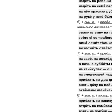
наде́ть
на
ребёнка
наде́ть
на
себя́
пал
на
нём
кра́сная
руб
на
руке́
у
него́
бы́
6
)
+
вин
.
п
.
, +
предл
что
-
либо
возлагае
свали́ть
вину́
на
т
sobre
el
compañer
вина́
лежи́т
то́льк
возложи́ть
отве́т
7
)
+
вин
.
п
.
, +
предл
на
заре́
,
на
восхо́д
в
ночь
с
суббо́ты
на
кани́кулах
—
du
на
сле́дующей
нед
прие́хать
на
два
д
снять
да́чу
на
всё
экза́мены
назна́че
8
)
+
вин
.
п
.
(
употр
.
прие́хать
на
кани́
отда́ть
на
коми́сс
взять
на
пору́ки