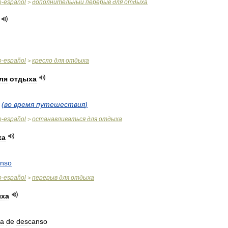
o
-
español
дополнительный
перерыв
для
отдыха
>
o
-
español
кресло
для
отдыха
>
ля
отдыха
(
во
время
путешествия
)
o
-
español
останавливаться
для
отдыха
>
ха
anso
o
-
español
перерыв
для
отдыха
>
ыха
ea
de
descanso