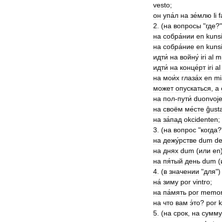
vesto
;
он
упа́л
на
зе́млю
li
f
2
. (
на
вопросы
"
где
?"
на
собра́нии
en
kuns
на
собра́ние
en
kuns
идти́
на
войну́
iri
al
mi
идти́
на
конце́рт
iri
al
на
мои́х
глаза́х
en
mi
может
опускаться
,
а
на
пол
-
пути́
duonvoj
на
своём
ме́сте
ĝust
на
за́пад
okcidenten
;
3
. (
на
вопрос
"
когда
?
на
дежу́рстве
dum
de
на
днях
dum
(
или
en
на
пя́тый
день
dum
(
4
. (
в
значении
"
для
"
на́
зиму
por
vintro
;
на
па́мять
por
memo
на
что
вам
э́то
?
por
k
5
. (
на
срок
,
на
сумму