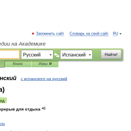
Запомнить сайт
Словарь на свой сайт
RU
едии на Академике
Найти!
Книги
Игры ⚽
анский
с испанского на русский
а)
од
ерерыв
для
отдыха
rio