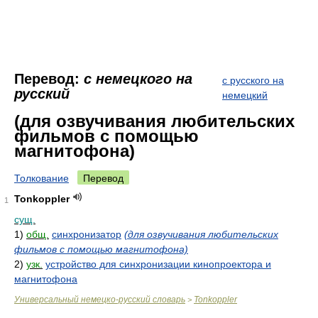
Перевод:
с немецкого на
с русского на
русский
немецкий
(для озвучивания любительских
фильмов с помощью
магнитофона)
Толкование
Перевод
Tonkoppler
1
сущ.
1)
общ.
синхронизатор
(для озвучивания любительских
фильмов с помощью магнитофона)
2)
узк.
устройство для синхронизации кинопроектора и
магнитофона
Универсальный немецко-русский словарь
Tonkoppler
>