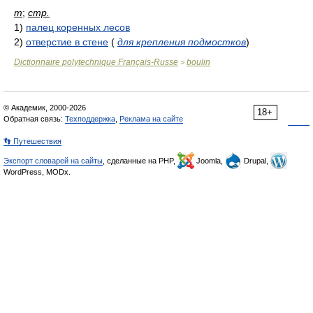
m
;
стр.
1)
палец коренных лесов
2)
отверстие в стене
(
для крепления подмостков
)
Dictionnaire polytechnique Français-Russe
boulin
>
© Академик, 2000-2026
18+
Обратная связь:
Техподдержка
,
Реклама на сайте
👣 Путешествия
Экспорт словарей на сайты
, сделанные на PHP,
Joomla,
Drupal,
WordPress, MODx.