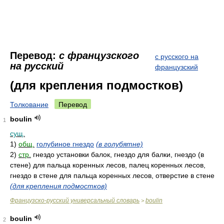
Перевод:
с французского
с русского на
на русский
французский
(для крепления подмостков)
Толкование
Перевод
boulin
1
сущ.
1)
общ.
голубиное гнездо
(в голубятне)
2)
стр.
гнездо установки балок, гнездо для балки, гнездо (в
стене) для пальца коренных лесов, палец коренных лесов,
гнездо в стене для пальца коренных лесов, отверстие в стене
(для крепления подмостков)
Французско-русский универсальный словарь
boulin
>
boulin
2