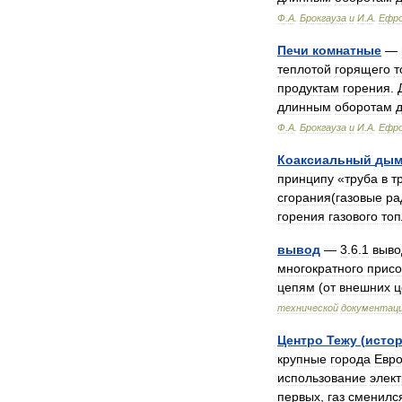
Ф
.
А
.
Брокгауза
и
И
.
А
.
Ефр
Печи
комнатные
—
теплотой
горящего
т
продуктам
горения
.
длинным
оборотам
Ф
.
А
.
Брокгауза
и
И
.
А
.
Ефр
Коаксиальный
дым
принципу
«
труба
в
т
сгорания
(
газовые
ра
горения
газового
топ
вывод
—
3
.
6
.
1
выво
многократного
прис
цепям
(
от
внешних
ц
технической
документац
Центро
Тежу
(
исто
крупные
города
Евр
использование
элек
первых
,
газ
сменилс