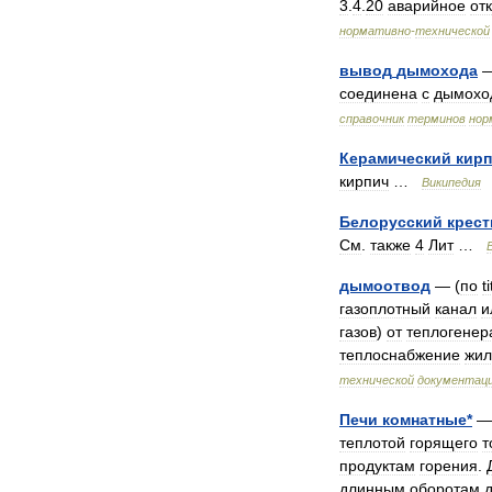
3
.
4
.
20
аварийное
от
нормативно
-
технической
вывод
дымохода
соединена
с
дымохо
справочник
терминов
нор
Керамический
кир
кирпич
…
Википедия
Белорусский
крест
См
.
также
4
Лит
…
дымоотвод
— (
по
ti
газоплотный
канал
и
газов
)
от
теплогенер
теплоснабжение
жи
технической
документац
Печи
комнатные
*
теплотой
горящего
т
продуктам
горения
.
длинным
оборотам