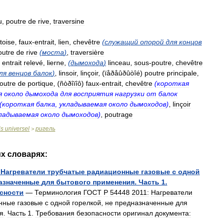
u
,
poutre
de
rive
,
traversine
toise
,
faux
-
entrait
,
lien
,
chevêtre
(
служащий
опорой
для
концов
outre
de
rive
(
моста
)
,
traversière
,
entrait
relevé
,
lierne
,
(
дымохода
)
linceau
,
sous
-
poutre
,
chevêtre
ля
венцов
балок
)
,
linsoir
,
linçoir
, (
ïåðåûðûòîé
)
poutre
principale
,
outre
de
portique
, (
ñòðîïîô
)
faux
-
entrait
,
chevêtre
(
короткая
я
около
дымохода
для
восприятия
нагрузки
от
балок
(
короткая
балка
,
укладываемая
около
дымоходов
)
,
linçoir
ладываемая
около
дымоходов
)
,
poutrage
is
universel
ригель
>
их
словарях:
Нагреватели
трубчатые
радиационные
газовые
с
одной
азначенные
для
бытового
применения
.
Часть
1
.
сности
—
Терминология
ГОСТ
Р
54448
2011:
Нагреватели
нные
газовые
с
одной
горелкой
,
не
предназначенные
для
я
.
Часть
1
.
Требования
безопасности
оригинал
документа: