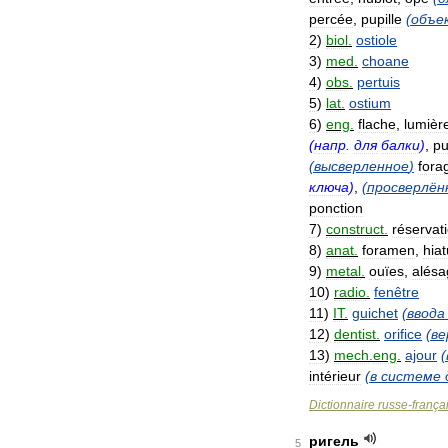
percée
,
pupille
(
объе
2
)
biol
.
ostiole
3
)
med
.
choane
4
)
obs
.
pertuis
5
)
lat
.
ostium
6
)
eng
.
flache
,
lumièr
(
напр
.
для
балки
)
,
pu
(
высверленное
)
fora
ключа
)
,
(
просверлён
ponction
7
)
construct
.
réservat
8
)
anat
.
foramen
,
hia
9
)
metal
.
ouïes
,
alésa
10
)
radio
.
fenêtre
11
)
IT
.
guichet
(
ввода
12
)
dentist
.
orifice
(
ве
13
)
mech
.
eng
.
ajour
(
intérieur
(
в
системе
Dictionnaire
russe
-
frança
ригель
5