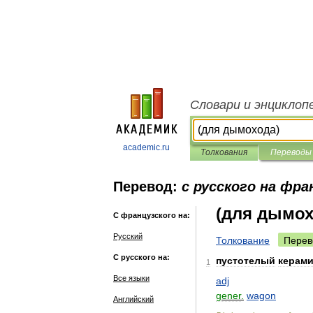
Словари и энциклоп
academic.ru
Толкования
Переводы
Перевод:
с русского на фра
(для дымох
С французского на:
Русский
Толкование
Перев
С русского на:
пустотелый
керами
1
Все языки
adj
gener
.
wagon
Английский