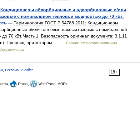
Кондиционеры
абсорбционные
и
адсорбционные
и
/
или
газовые
с
номинальной
тепловой
мощностью
до
70
кВт
.
сть
—
Терминология
ГОСТ
Р
54788
2011:
Кондиционеры
сорбционные
и
/
или
тепловые
насосы
газовые
с
номинальной
ю
до
70
кВт
.
Часть
1
.
Безопасность
оригинал
документа:
3
.
1
.
11
on
)
:
Процесс
,
при
котором
… …
Словарь
-
справочник
терминов
документации
ка
,
Реклама на сайте
18+
omla,
Drupal,
WordPress, MODx.