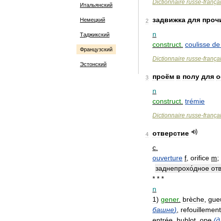
Dictionnaire
russe
-
frança
Итальянский
задвижка
для
проч
Немецкий
2
n
Таджикский
construct
.
coulisse
de
Французский
Dictionnaire
russe
-
frança
Эстонский
проём
в
полу
для
о
3
n
construct
.
trémie
Dictionnaire
russe
-
frança
отверстие
4
с
.
ouverture
f
,
orifice
m
;
заднепрохо́дное
отв
* * *
n
1
)
gener
.
brèche
,
gue
башне
)
,
refouillement
entrée
,
hublot
,
ope
(
д