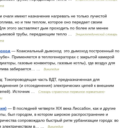
она
и
очаги
имеют
назначение
нагревать
не
только
лучистой
оплива
,
но
и
тем
теплом
,
которое
оно
передает
своим
Для
этого
заставляют
дым
проходить
по
более
или
менее
дымовой
трубы
,
передающим
тепло
…
Энциклопедический
словарь
она
оход
—
Коаксиальный
дымоход
это
дымоход
построенный
по
рубе
».
Применяется
в
теплогенераторах
с
закрытой
камерой
диаторы
,
газовые
конвекторы
,
газовые
котлы
),
где
воздух
для
лива
забирается
… …
Википедия
д:
Токопроводящая
часть
ВДТ
,
предназначенная
для
оединения
(
и
отсоединения
)
электрических
цепей
к
внешним
епей
).
Источник
…
Словарь
-
справочник
терминов
нормативно
-
ии
рия
)
—
В
последней
четверти
ХIХ
века
Лиссабон
,
как
и
другие
опы
,
был
городом
,
в
котором
широкое
распространение
и
тричества
сопровождало
быстрый
ритм
урбанизации
города:
во
я
электричеством
в
… …
Википедия