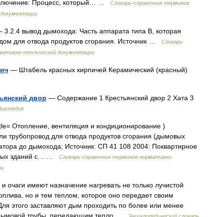
ключение:
Процесс
,
который
… …
Словарь
-
справочник
терминов
документации
—
3
.
2
.
4
вывод
дымохода:
Часть
аппарата
типа
B
,
которая
дом
для
отвода
продуктов
сгорания
.
Источник
…
Словарь
-
мативно
-
технической
документации
пич
—
Штабель
красных
кирпичей
Керамический
(
красный
)
ьянский
двор
—
Содержание
1
Крестьянский
двор
2
Хата
3
Википедия
tle
=
Отопление
,
вентиляция
и
кондиционирование
)
ли
трубопровод
для
отвода
продуктов
сгорания
(
дымовых
атора
до
дымохода
;
Источник:
СП
41
108
2004:
Поквартирное
лых
зданий
с
… …
Словарь
-
справочник
терминов
нормативно
-
ии
—
и
очаги
имеют
назначение
нагревать
не
только
лучистой
оплива
,
но
и
тем
теплом
,
которое
оно
передает
своим
Для
этого
заставляют
дым
проходить
по
более
или
менее
дымовой
трубы
,
передающим
тепло
…
Энциклопедический
словарь