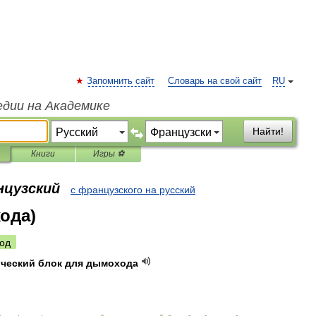
Запомнить сайт
Словарь на свой сайт
RU
едии на Академике
Найти!
Книги
Игры ⚽
нцузский
с французского на русский
ода)
од
ческий
блок
для
дымохода