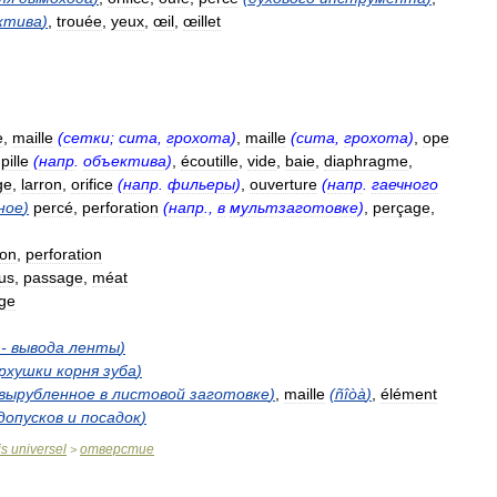
ктива
)
,
trouée
,
yeux
,
œil
,
œillet
e
,
maille
(
сетки
;
сита
,
грохота
)
,
maille
(
сита
,
грохота
)
,
ope
pille
(
напр
.
объектива
)
,
écoutille
,
vide
,
baie
,
diaphragme
,
ge
,
larron
,
orifice
(
напр
.
фильеры
)
,
ouverture
(
напр
.
гаечного
ное
)
percé
,
perforation
(
напр
.,
в
мультзаготовке
)
,
perçage
,
ion
,
perforation
tus
,
passage
,
méat
ge
-
вывода
ленты
)
рхушки
корня
зуба
)
вырубленное
в
листовой
заготовке
)
,
maille
(
ñîòà
)
,
élément
допусков
и
посадок
)
is
universel
отверстие
>