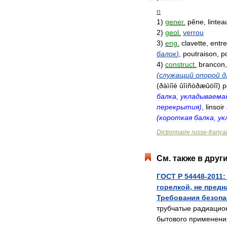
n
1
)
gener
.
pêne
,
lintea
2
)
geol
.
verrou
3
)
eng
.
clavette
,
entre
балок
)
,
poutraison
,
p
4
)
construct
.
brancon
(
служащий
опорой
д
(
ðàìíîé
ûîíñòðæûöîî
)
p
балка
,
укладываема
перекрытия
)
,
linsoir
(
короткая
балка
,
ук
Dictionnaire
russe
-
frança
См
.
также
в
друг
ГОСТ
Р
54448
-
2011:
горелкой
,
не
предн
Требования
безопа
трубчатые
радиацио
бытового
применени