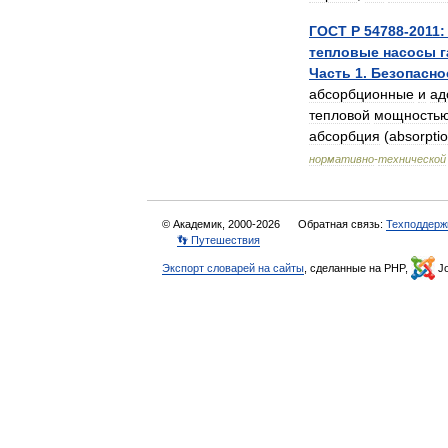
ГОСТ
Р
54788
-
2011:
тепловые
насосы
Часть
1
.
Безопасно
абсорбционные
и
ад
тепловой
мощность
абсорбция
(
absorpti
нормативно
-
технической
© Академик, 2000-2026
Обратная связь:
Техподдерж
👣 Путешествия
Экспорт словарей на сайты
, сделанные на PHP,
Jo