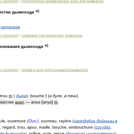
is
universel
пустотелый
керамический
блок
для
дымохода
>
истки
дымохода
ramonage
is
universel
задвижка
для
прочистки
дымохода
>
снования
дымохода
is
universel
проём
в
полу
для
основания
дымохода
>
trou
m
(
дыра
)
;
bouche
f
(
в
дуле
,
в
печи
)
е́рстие
анат
.
—
anus
[
anys
]
m
ule
,
ouverture
(
Ouv
.)
,
ouvreau
,
rayère
(
наподобие
бойницы
в
,
regard
,
trou
,
ajour
,
maille
,
bouche
,
embouchure
(
сосуда
)
,
ля
дымохода
)
,
orifice
,
ouïe
,
perce
(
духового
инструмента
)
,