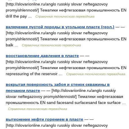
[http://slovarionline.ru/anglo russkiy slovar neftegazovoy
promyishlennosti/] Тематики нефтегазовая промышленность EN
drill the pay …
Справочник технического переводчика
включение пустой породы в угольном пласте (геол.)
— —
[http://slovarionline.ru/anglo russkiy slovar neftegazovoy
promyishlennosti/] Тематики нефтегазовая промышленность EN
balk …
Справочник технического переводчика
восстановление давления в пласте
— —
[http://slovarionline.ru/anglo russkiy slovar neftegazovoy
promyishlennosti/] Тематики нефтегазовая промышленность EN
repressuring of the reservoir …
Справочник технического переводчика
вскрытая поверхность забоя и стенок скважины в
песчаном пласте
— — [http://slovarionline.ru/anglo russkiy
slovar neftegazovoy promyishlennosti/] Тематики нефтегазовая
промышленность EN sand facesand surfacesand face surface …
Справочник технического переводчика
вытеснение нефти горением в пласте
— —
[http://slovarionline.ru/anglo russkiy slovar neftegazovoy