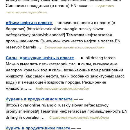
Синонимы находиться (о пласте) EN occur …
Справочник
технического переводчика
объем нефти в пласте
— количество нефти в пласте (в
баррелях) [http://slovarionline.ru/anglo russkiy slovar
neftegazovoy promyishlennosti/] Тематики нефтегазовая
промышленность Синонимы количество нефти в пласте EN
reservoir barrels …
Справочник технического переводчика
Силы, движущие нефть в пласте
— ► oil driving forces
Можно выделить пять категорий сил: ■ силы, вызываемые
напором краевых вод ■ силы, возникающие при расширении
жидкости (как самой нефти, так и особенно законтурных масс
воды) и вмещающей жидкость породы. Расширение
жидкости… …
Нефтегазовая микроэнциклопедия
бурение в продуктивном пласте
— —
[http://slovarionline.ru/anglo russkiy slovar neftegazovoy
promyishlennosti/] Тематики нефтегазовая промышленность EN
drilling in operation …
Справочник технического переводчика
бурить в продуктивном пласте
— —