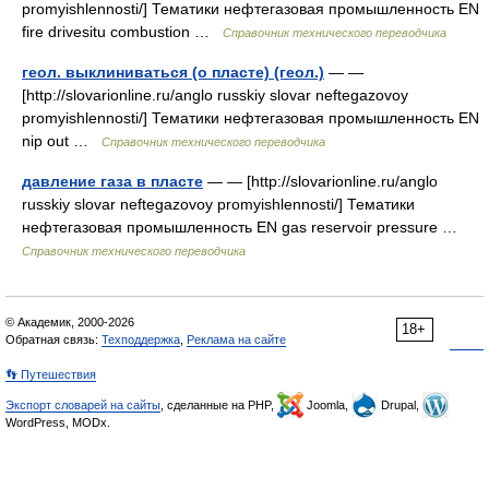
promyishlennosti/] Тематики нефтегазовая промышленность EN
fire drivesitu combustion …
Справочник технического переводчика
геол. выклиниваться (о пласте) (геол.)
— —
[http://slovarionline.ru/anglo russkiy slovar neftegazovoy
promyishlennosti/] Тематики нефтегазовая промышленность EN
nip out …
Справочник технического переводчика
давление газа в пласте
— — [http://slovarionline.ru/anglo
russkiy slovar neftegazovoy promyishlennosti/] Тематики
нефтегазовая промышленность EN gas reservoir pressure …
Справочник технического переводчика
© Академик, 2000-2026
18+
Обратная связь:
Техподдержка
,
Реклама на сайте
👣 Путешествия
Экспорт словарей на сайты
, сделанные на PHP,
Joomla,
Drupal,
WordPress, MODx.