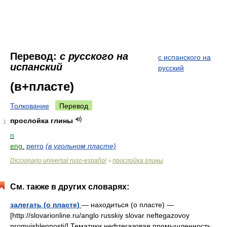
Перевод:
с русского на
с испанского на
испанский
русский
(в+пласте)
Толкование
Перевод
прослойка глины
1
n
eng.
perro
(в угольном пласте)
Diccionario universal ruso-español
прослойка глины
>
См. также в других словарях:
залегать (о пласте)
— находиться (о пласте) —
[http://slovarionline.ru/anglo russkiy slovar neftegazovoy
promyishlennosti/] Тематики нефтегазовая промышленность