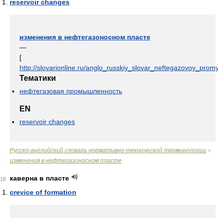
reservoir changes
изменения в нефтегазоносном пласте
—
[
http://slovarionline.ru/anglo_russkiy_slovar_neftegazovoy_promy
Тематики
нефтегазовая промышленность
EN
reservoir changes
Русско-английский словарь нормативно-технической терминологии
>
изменения в нефтегазоносном пласте
каверна в пласте
18
crevice of formation