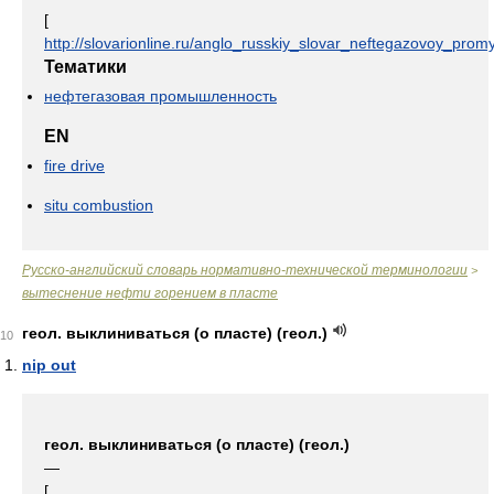
[
http://slovarionline.ru/anglo_russkiy_slovar_neftegazovoy_promy
Тематики
нефтегазовая промышленность
EN
fire drive
situ combustion
Русско-английский словарь нормативно-технической терминологии
>
вытеснение нефти горением в пласте
геол. выклиниваться (о пласте) (геол.)
10
nip out
геол. выклиниваться (о пласте) (геол.)
—
[