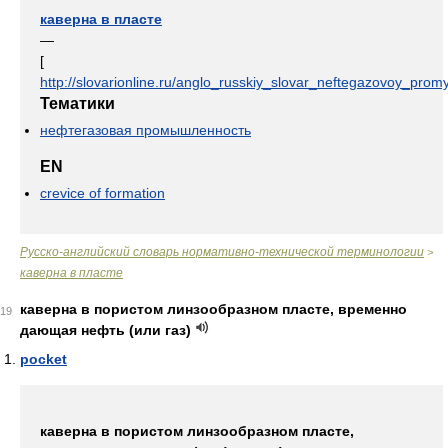
каверна в пласте
—
[
http://slovarionline.ru/anglo_russkiy_slovar_neftegazovoy_promy
Тематики
нефтегазовая промышленность
EN
crevice of formation
Русско-английский словарь нормативно-технической терминологии
>
каверна в пласте
каверна в пористом линзообразном пласте, временно
19
дающая нефть (или газ)
pocket
каверна в пористом линзообразном пласте,