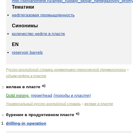
http://slovarionline.ru/anglo_russkiy_slovar_neftegazovoy_promy
Тематики
нефтегазовая промышленность
Синонимы
количество нефти в пласте
EN
reservoir barrels
Русско-английский словарь нормативно-технической терминологии
>
объем нефти в пласте
желвак в пласте
3
Gold mining:
niggerhead
(породы в пласте)
Универсальный русско-английский словарь
желвак в пласте
>
бурение в продуктивном пласте
4
drilling-in operation