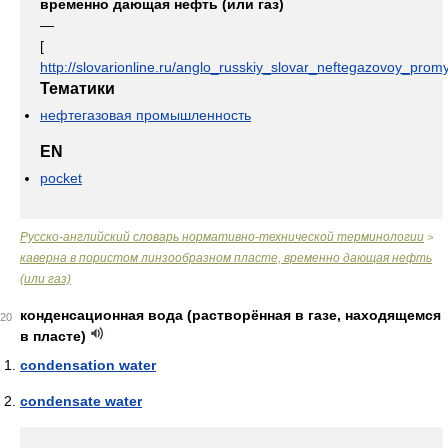
временно дающая нефть (или газ)
—
[
http://slovarionline.ru/anglo_russkiy_slovar_neftegazovoy_promy
Тематики
нефтегазовая промышленность
EN
pocket
Русско-английский словарь нормативно-технической терминологии
>
каверна в пористом линзообразном пласте, временно дающая нефть
(или газ)
конденсационная вода (растворённая в газе, находящемся
20
в пласте)
condensation water
condensate water