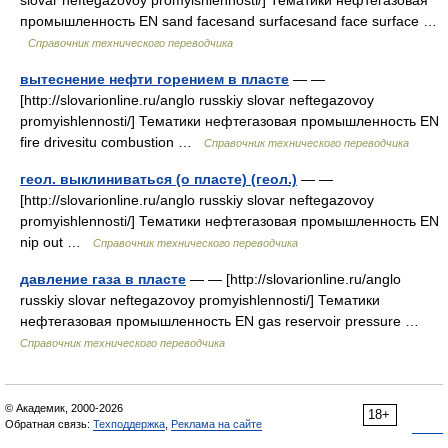
slovar neftegazovoy promyishlennosti/] Тематики нефтегазовая
промышленность EN sand facesand surfacesand face surface …
Справочник технического переводчика
вытеснение нефти горением в пласте
— —
[http://slovarionline.ru/anglo russkiy slovar neftegazovoy
promyishlennosti/] Тематики нефтегазовая промышленность EN
fire drivesitu combustion …
Справочник технического переводчика
геол. выклиниваться (о пласте) (геол.)
— —
[http://slovarionline.ru/anglo russkiy slovar neftegazovoy
promyishlennosti/] Тематики нефтегазовая промышленность EN
nip out …
Справочник технического переводчика
давление газа в пласте
— — [http://slovarionline.ru/anglo
russkiy slovar neftegazovoy promyishlennosti/] Тематики
нефтегазовая промышленность EN gas reservoir pressure …
Справочник технического переводчика
© Академик, 2000-2026
18+
Обратная связь:
Техподдержка
,
Реклама на сайте