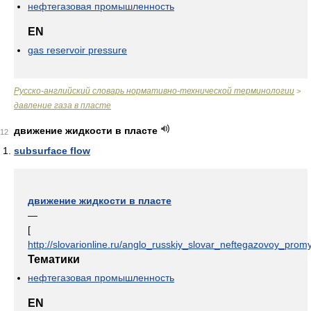
нефтегазовая промышленность
EN
gas reservoir pressure
Русско-английский словарь нормативно-технической терминологии
>
давление газа в пласте
движение жидкости в пласте
12
subsurface flow
движение жидкости в пласте
—
[
http://slovarionline.ru/anglo_russkiy_slovar_neftegazovoy_promy
Тематики
нефтегазовая промышленность
EN