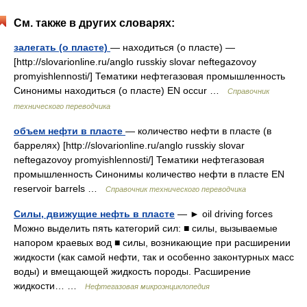
См. также в других словарях:
залегать (о пласте)
— находиться (о пласте) —
[http://slovarionline.ru/anglo russkiy slovar neftegazovoy
promyishlennosti/] Тематики нефтегазовая промышленность
Синонимы находиться (о пласте) EN occur …
Справочник
технического переводчика
объем нефти в пласте
— количество нефти в пласте (в
баррелях) [http://slovarionline.ru/anglo russkiy slovar
neftegazovoy promyishlennosti/] Тематики нефтегазовая
промышленность Синонимы количество нефти в пласте EN
reservoir barrels …
Справочник технического переводчика
Силы, движущие нефть в пласте
— ► oil driving forces
Можно выделить пять категорий сил: ■ силы, вызываемые
напором краевых вод ■ силы, возникающие при расширении
жидкости (как самой нефти, так и особенно законтурных масс
воды) и вмещающей жидкость породы. Расширение
жидкости… …
Нефтегазовая микроэнциклопедия