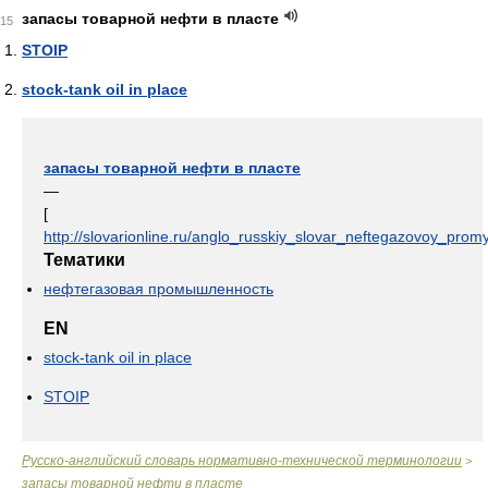
запасы товарной нефти в пласте
15
STOIP
stock-tank oil in place
запасы товарной нефти в пласте
—
[
http://slovarionline.ru/anglo_russkiy_slovar_neftegazovoy_promy
Тематики
нефтегазовая промышленность
EN
stock-tank oil in place
STOIP
Русско-английский словарь нормативно-технической терминологии
>
запасы товарной нефти в пласте