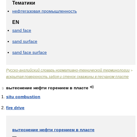
Тематики
нефтегазовая промышленность
EN
sand face
sand surface
sand face surface
Русско-английский словарь нормативно-технической терминологии
>
вскрытая поверхность забоя и стенок скважины в песчаном пласте
вытеснение нефти горением в пласте
9
situ combustion
fire drive
вытеснение нефти горением в пласте
—