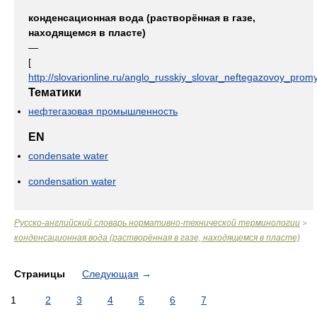
конденсационная вода (растворённая в газе,
находящемся в пласте)
—
[
http://slovarionline.ru/anglo_russkiy_slovar_neftegazovoy_promy
Тематики
нефтегазовая промышленность
EN
condensate water
condensation water
Русско-английский словарь нормативно-технической терминологии
>
конденсационная вода (растворённая в газе, находящемся в пласте)
Страницы
Следующая
→
1
2
3
4
5
6
7