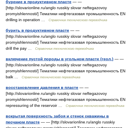
бурение в продуктивном пласте
— —
[http://slovarionline.ru/anglo russkiy slovar neftegazovoy
promyishlennosti/] Тематики нефтегазовая промышленность EN
drilling in operation …
Справочник технического переводчика
бурить в продуктивном пласте
— —
[http://slovarionline.ru/anglo russkiy slovar neftegazovoy
promyishlennosti/] Тематики нефтегазовая промышленность EN
drill the pay …
Справочник технического переводчика
включение пустой породы в угольном пласте (геол.)
— —
[http://slovarionline.ru/anglo russkiy slovar neftegazovoy
promyishlennosti/] Тематики нефтегазовая промышленность EN
balk …
Справочник технического переводчика
восстановление давления в пласте
— —
[http://slovarionline.ru/anglo russkiy slovar neftegazovoy
promyishlennosti/] Тематики нефтегазовая промышленность EN
repressuring of the reservoir …
Справочник технического переводчика
вскрытая поверхность забоя и стенок скважины в
песчаном пласте
— — [http://slovarionline.ru/anglo russkiy