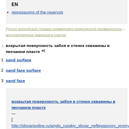
EN
repressuring of the reservoir
Русско-английский словарь нормативно-технической терминологии
>
восстановление давления в пласте
вскрытая поверхность забоя и стенок скважины в
8
песчаном пласте
sand surface
sand face surface
sand face
вскрытая поверхность забоя и стенок скважины в
песчаном пласте
—
[
http://slovarionline.ru/anglo_russkiy_slovar_neftegazovoy_promy