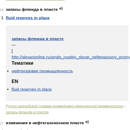
запасы флюида в пласте
16
fluid reserves in place
запасы флюида в пласте
—
[
http://slovarionline.ru/anglo_russkiy_slovar_neftegazovoy_promy
Тематики
нефтегазовая промышленность
EN
fluid reserves in place
Русско-английский словарь нормативно-технической терминологии
>
запасы флюида в пласте
изменения в нефтегазоносном пласте
17