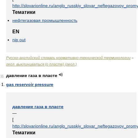
http://slovarionline.ru/anglo_russkiy_slovar_neftegazovoy_promy
Тематики
нефтегазовая промышленность
EN
nip out
Русско-английский словарь нормативно-технической терминологии
>
геол. выклиниваться (о пласте) (геол.)
давление газа в пласте
11
gas reservoir pressure
давление газа в пласте
—
[
http://slovarionline.ru/anglo_russkiy_slovar_neftegazovoy_promy
Тематики