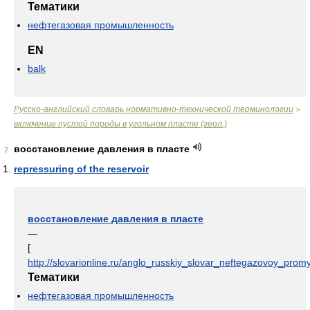
Тематики
нефтегазовая промышленность
EN
balk
Русско-английский словарь нормативно-технической терминологии
>
включение пустой породы в угольном пласте (геол.)
восстановление давления в пласте
7
repressuring of the reservoir
восстановление давления в пласте
—
[
http://slovarionline.ru/anglo_russkiy_slovar_neftegazovoy_promy
Тематики
нефтегазовая промышленность