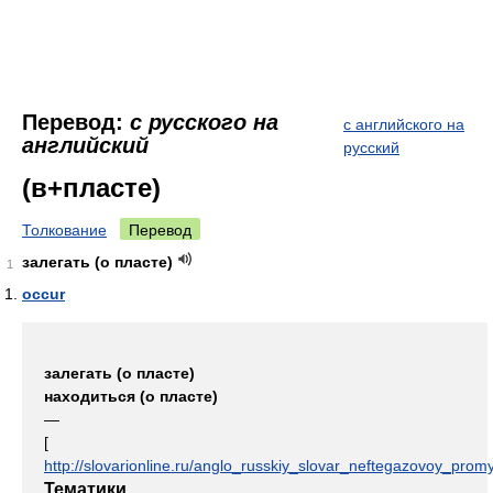
Перевод:
с русского на
с английского на
английский
русский
(в+пласте)
Толкование
Перевод
залегать (о пласте)
1
occur
залегать (о пласте)
находиться (о пласте)
—
[
http://slovarionline.ru/anglo_russkiy_slovar_neftegazovoy_promy
Тематики