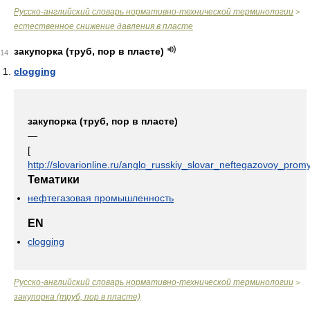
Русско-английский словарь нормативно-технической терминологии
>
естественное снижение давления в пласте
закупорка (труб, пор в пласте)
14
clogging
закупорка (труб, пор в пласте)
—
[
http://slovarionline.ru/anglo_russkiy_slovar_neftegazovoy_promy
Тематики
нефтегазовая промышленность
EN
clogging
Русско-английский словарь нормативно-технической терминологии
>
закупорка (труб, пор в пласте)