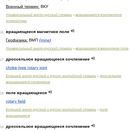
Военный термин:
ВКУ
Универсальный англо-русский словарь
вращающееся контактное
>
устройство
вращающееся магнитное поле
16
Геофизика:
ВМП
(
mine
)
Универсальный англо-русский словарь
вращающееся магнитное поле
>
дроссельное вращающееся сочленение
17
choke-type rotary joint
Большой англо-русский и русско-английский словарь
дроссельное
>
вращающееся сочленение
поле вращающееся
18
rotary field
Большой англо-русский и русско-английский словарь
поле
>
вращающееся
дроссельное вращающееся сочленение
19