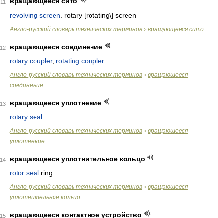
вращающееся сито
11
revolving
screen
, rotary [rotating\] screen
Англо-русский словарь технических терминов
вращающееся сито
>
вращающееся соединение
12
rotary
coupler
,
rotating coupler
Англо-русский словарь технических терминов
вращающееся
>
соединение
вращающееся уплотнение
13
rotary seal
Англо-русский словарь технических терминов
вращающееся
>
уплотнение
вращающееся уплотнительное кольцо
14
rotor
seal
ring
Англо-русский словарь технических терминов
вращающееся
>
уплотнительное кольцо
вращающееся контактное устройство
15