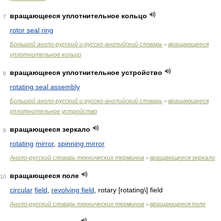
вращающееся уплотнительное кольцо
7
rotor seal ring
Большой англо-русский и русско-английский словарь
вращающееся
>
уплотнительное кольцо
вращающееся уплотнительное устройство
8
rotating seal assembly
Большой англо-русский и русско-английский словарь
вращающееся
>
уплотнительное устройство
вращающееся зеркало
9
rotating
mirror
,
spinning mirror
Англо-русский словарь технических терминов
вращающееся зеркало
>
вращающееся поле
10
circular
field
,
revolving field
, rotary [rotating\] field
Англо-русский словарь технических терминов
вращающееся поле
>