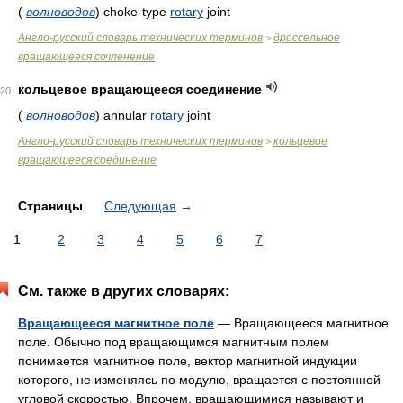
(
волноводов
)
choke-type
rotary
joint
Англо-русский словарь технических терминов
дроссельное
>
вращающееся сочленение
кольцевое вращающееся соединение
20
(
волноводов
)
annular
rotary
joint
Англо-русский словарь технических терминов
кольцевое
>
вращающееся соединение
Страницы
Следующая
→
1
2
3
4
5
6
7
См. также в других словарях:
Вращающееся магнитное поле
— Вращающееся магнитное
поле. Обычно под вращающимся магнитным полем
понимается магнитное поле, вектор магнитной индукции
которого, не изменяясь по модулю, вращается с постоянной
угловой скоростью. Впрочем, вращающимися называют и