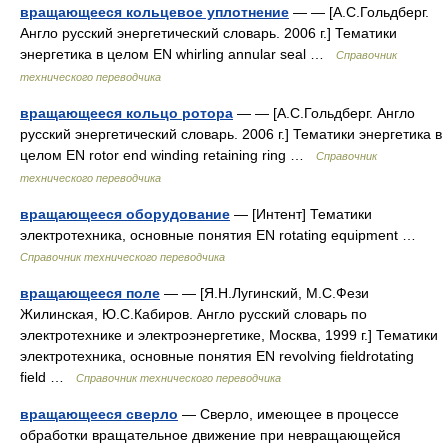
вращающееся кольцевое уплотнение
— — [А.С.Гольдберг.
Англо русский энергетический словарь. 2006 г.] Тематики
энергетика в целом EN whirling annular seal …
Справочник
технического переводчика
вращающееся кольцо ротора
— — [А.С.Гольдберг. Англо
русский энергетический словарь. 2006 г.] Тематики энергетика в
целом EN rotor end winding retaining ring …
Справочник
технического переводчика
вращающееся оборудование
— [Интент] Тематики
электротехника, основные понятия EN rotating equipment …
Справочник технического переводчика
вращающееся поле
— — [Я.Н.Лугинский, М.С.Фези
Жилинская, Ю.С.Кабиров. Англо русский словарь по
электротехнике и электроэнергетике, Москва, 1999 г.] Тематики
электротехника, основные понятия EN revolving fieldrotating
field …
Справочник технического переводчика
вращающееся сверло
— Сверло, имеющее в процессе
обработки вращательное движение при невращающейся