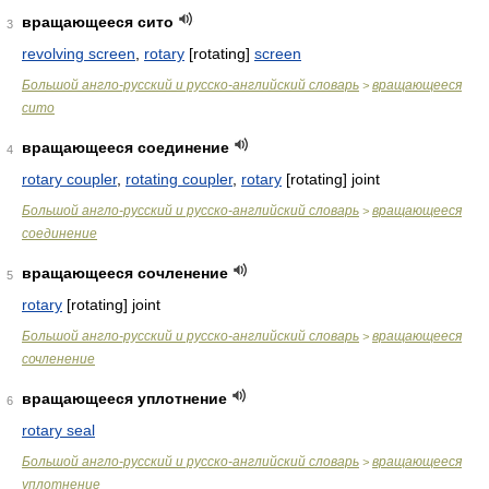
вращающееся сито
3
revolving screen
,
rotary
[rotating]
screen
Большой англо-русский и русско-английский словарь
вращающееся
>
сито
вращающееся соединение
4
rotary coupler
,
rotating coupler
,
rotary
[rotating] joint
Большой англо-русский и русско-английский словарь
вращающееся
>
соединение
вращающееся сочленение
5
rotary
[rotating] joint
Большой англо-русский и русско-английский словарь
вращающееся
>
сочленение
вращающееся уплотнение
6
rotary seal
Большой англо-русский и русско-английский словарь
вращающееся
>
уплотнение