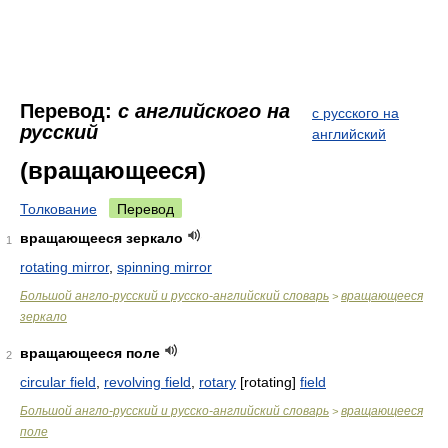
Перевод:
с английского на
с русского на
русский
английский
(вращающееся)
Толкование
Перевод
вращающееся зеркало
1
rotating mirror
,
spinning mirror
Большой англо-русский и русско-английский словарь
вращающееся
>
зеркало
вращающееся поле
2
circular field
,
revolving field
,
rotary
[rotating]
field
Большой англо-русский и русско-английский словарь
вращающееся
>
поле