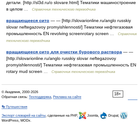
детали. [http://sl3d.ru/o slovare.html] Тематики машиностроение
в целом …
Справочник технического переводчика
вращающееся сито
— — [http://slovarionline.ru/anglo russkiy
slovar neftegazovoy promyishlennosti/] Тематики нефтегазовая
промышленность EN revolving screenrotary screen …
Справочник
технического переводчика
вращающееся сито для очистки бурового раствора
— —
[http://slovarionline.ru/anglo russkiy slovar neftegazovoy
promyishlennosti/] Тематики нефтегазовая промышленность EN
rotary mud screen …
Справочник технического переводчика
© Академик, 2000-2026
18+
Обратная связь:
Техподдержка
,
Реклама на сайте
👣 Путешествия
Экспорт словарей на сайты
, сделанные на PHP,
Joomla,
Drupal,
WordPress, MODx.