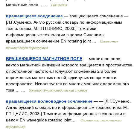
магнитные поля… …
Википедия
вращающееся соединение
— вращающееся сочленение —
[Л.Г.Суменко. Англо русский словарь по информационным
технологиям. М.: ГП ЦНИИС, 2003.] Тематики
информационные технологии в целом Синонимы
вращающееся сочленение EN rotating joint …
Справочник
технического переводчика
ВРАЩАЮЩЕЕСЯ МАГНИТНОЕ ПОЛЕ
— магнитное поле,
вектор магнитной индукции которого вращается в пространстве
с постоянной частотой. Получают сложением 2 и более
переменных магнитных полей, сдвинутых во времени и
пространстве. Используется во многих машинах переменного
тока,… …
Большой Энциклопедический словарь
вращающееся волноводное сочленение
— — [Л.Г.Суменко.
Англо русский словарь по информационным технологиям. М.:
ГП ЦНИИС, 2003.] Тематики информационные технологии в
целом EN waveguide rotating joint …
Справочник технического
переводчика